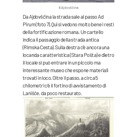
6 Ajdovščina
Da Ajdovščina la strada sale al passo Ad
Pirum (foto 7). Qui si vedono molto bene i resti
della fortificazione romana. Un cartello
indica il passaggio della strada antica
(Rimska Cesta). Sulla destra c’è ancora una
locanda caratteristica (Stara Pošta) e dietro
il locale si può entrare in un piccolo ma
interessante museo che espone materiali
trovati in loco. Oltre il passo, a circa 5
chilometri c’è il fortino di avvistamento di
Lanišče, da poco restaurato.