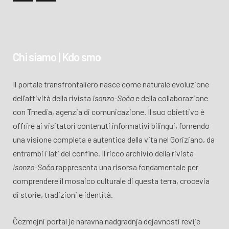
Chi siamo | Kdo smo
Il portale transfrontaliero nasce come naturale evoluzione
dell’attività della rivista
Isonzo-Soča
e della collaborazione
con Tmedia, agenzia di comunicazione. Il suo obiettivo è
offrire ai visitatori contenuti informativi bilingui, fornendo
una visione completa e autentica della vita nel Goriziano, da
entrambi i lati del confine. Il ricco archivio della rivista
Isonzo-Soča
rappresenta una risorsa fondamentale per
comprendere il mosaico culturale di questa terra, crocevia
di storie, tradizioni e identità.
Čezmejni portal je naravna nadgradnja dejavnosti revije