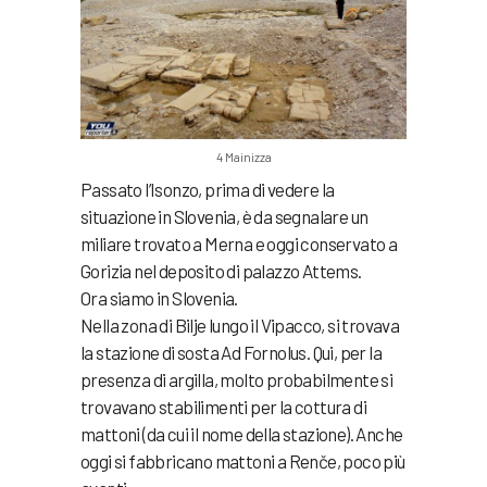
4 Mainizza
Passato l’Isonzo, prima di vedere la
situazione in Slovenia, è da segnalare un
miliare trovato a Merna e oggi conservato a
Gorizia nel deposito di palazzo Attems.
Ora siamo in Slovenia.
Nella zona di Bilje lungo il Vipacco, si trovava
la stazione di sosta Ad Fornolus. Qui, per la
presenza di argilla, molto probabilmente si
trovavano stabilimenti per la cottura di
mattoni (da cui il nome della stazione). Anche
oggi si fabbricano mattoni a Renče, poco più