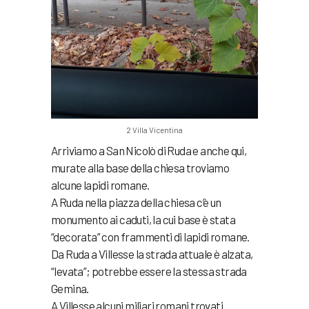
2 Villa Vicentina
Arriviamo a San Nicolò di Ruda e anche qui,
murate alla base della chiesa troviamo
alcune lapidi romane.
A Ruda nella piazza della chiesa c’è un
monumento ai caduti, la cui base è stata
“decorata” con frammenti di lapidi romane.
Da Ruda a Villesse la strada attuale è alzata,
“levata”; potrebbe essere la stessa strada
Gemina.
A Villesse alcuni miliari romani trovati