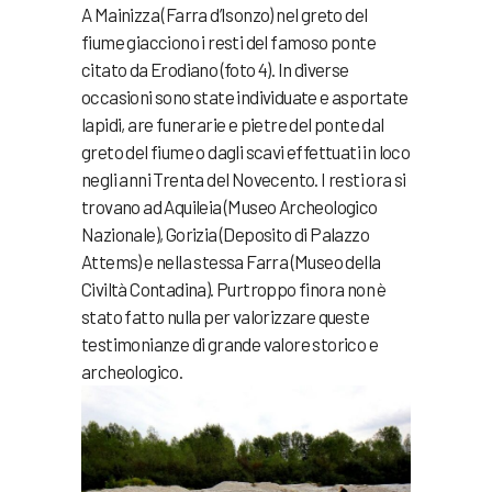
A Mainizza (Farra d’Isonzo) nel greto del
fiume giacciono i resti del famoso ponte
citato da Erodiano (foto 4). In diverse
occasioni sono state individuate e asportate
lapidi, are funerarie e pietre del ponte dal
greto del fiume o dagli scavi effettuati in loco
negli anni Trenta del Novecento. I resti ora si
trovano ad Aquileia (Museo Archeologico
Nazionale), Gorizia (Deposito di Palazzo
Attems) e nella stessa Farra (Museo della
Civiltà Contadina). Purtroppo finora non è
stato fatto nulla per valorizzare queste
testimonianze di grande valore storico e
archeologico.