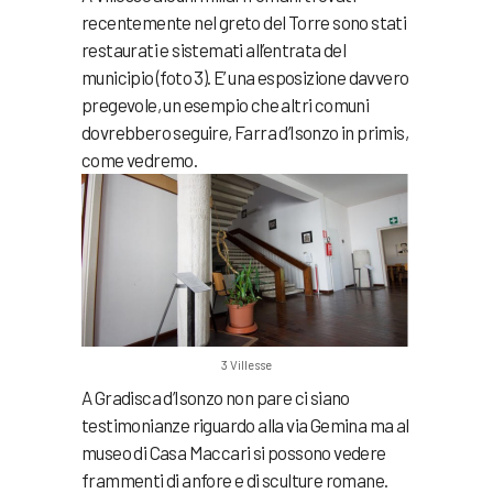
recentemente nel greto del Torre sono stati
restaurati e sistemati all’entrata del
municipio (foto 3). E’ una esposizione davvero
pregevole, un esempio che altri comuni
dovrebbero seguire, Farra d’Isonzo in primis,
come vedremo.
3 Villesse
A Gradisca d’Isonzo non pare ci siano
testimonianze riguardo alla via Gemina ma al
museo di Casa Maccari si possono vedere
frammenti di anfore e di sculture romane.