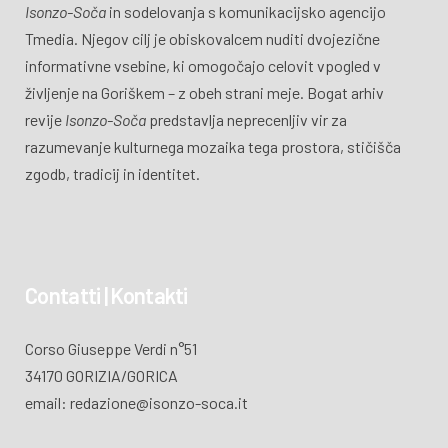
Isonzo-Soča
in sodelovanja s komunikacijsko agencijo
Tmedia. Njegov cilj je obiskovalcem nuditi dvojezične
informativne vsebine, ki omogočajo celovit vpogled v
življenje na Goriškem – z obeh strani meje. Bogat arhiv
revije
Isonzo-Soča
predstavlja neprecenljiv vir za
razumevanje kulturnega mozaika tega prostora, stičišča
zgodb, tradicij in identitet.
Contatti | Kontakti
Corso Giuseppe Verdi n°51
34170 GORIZIA/GORICA
email: redazione@isonzo-soca.it