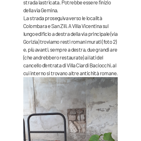
strada lastricata. Potrebbe essere l’inizio
della via Gemina.
La strada proseguiva verso le località
Colombara e San Zili. A Villa Vicentina sul
lungo edificio a destra della via principale (via
Gorizia) troviamo resti romani murati (foto 2)
e, più avanti, sempre a destra, due grandi are
(che andrebbero restaurate) ai lati del
cancello d’entrata di Villa Ciardi Baciocchi, al
cui interno si trovano altre antichità romane.