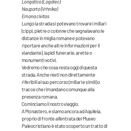
Longatico (Logatec)
Nauporto (Vrhnika)
Emona civitas
Lungo la strada si potevano trovare i miliari
(cippi, pietre o colonne che segnalavano le
distanze in miglia romane e potevano
riportare anche altre informazioni per il
viandante), lapidi funerarie, arette o
monumenti votivi.
Vedremo che cosa resta oggi di questa
strada. Anche resti non direttamente
riferibili al suo percorso (miliari e simili) o
tracce che rimandano comunque alla
presenza romana.
Cominciamo il nostro viaggio.
A Monastero, e siamo ancora ad Aquileia,
proprio di fronte all’entrata del Museo
Paleocristiano è stato scoperto un tratto di