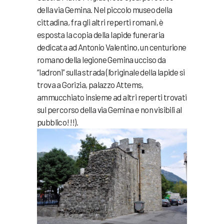
della via Gemina. Nel piccolo museo della
cittadina, fra gli altri reperti romani, è
esposta la copia della lapide funeraria
dedicata ad Antonio Valentino, un centurione
romano della legione Gemina ucciso da
“ladroni” sulla strada (l’originale della lapide si
trova a Gorizia, palazzo Attems,
ammucchiato insieme ad altri reperti trovati
sul percorso della via Gemina e non visibili al
pubblico!!!).