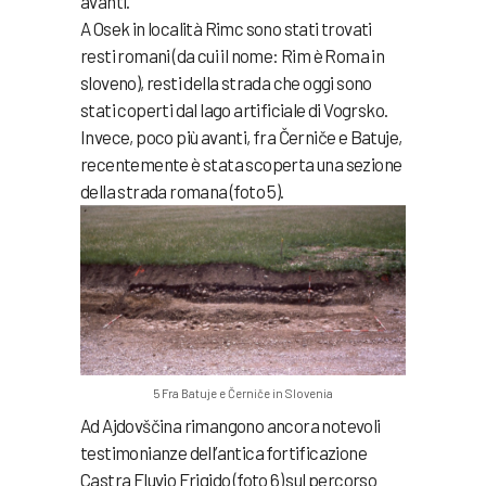
avanti.
A Osek in località Rimc sono stati trovati
resti romani (da cui il nome: Rim è Roma in
sloveno), resti della strada che oggi sono
stati coperti dal lago artificiale di Vogrsko.
Invece, poco più avanti, fra Černiče e Batuje,
recentemente è stata scoperta una sezione
della strada romana (foto 5).
5 Fra Batuje e Černiče in Slovenia
Ad Ajdovščina rimangono ancora notevoli
testimonianze dell’antica fortificazione
Castra Fluvio Frigido (foto 6) sul percorso