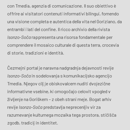
con Tmedia, agenzia di comunicazione. Il suo obiettivo è
offrire ai visitatori contenuti informativi bilingui, fornendo
una visione completa e autentica della vita nel Goriziano, da
entrambi i lati del confine. Il ricco archivio della rivista
Isonzo-Soča
rappresenta una risorsa fondamentale per
comprendere il mosaico culturale di questa terra, crocevia
di storie, tradizioni e identità.
Čezmejni portal je naravna nadgradnja dejavnosti revije
Isonzo-Soča
in sodelovanja s komunikacijsko agencijo
Tmedia. Njegov cilj je obiskovalcem nuditi dvojezične
informativne vsebine, ki omogočajo celovit vpogled v
življenje na Goriškem – z obeh strani meje. Bogat arhiv
revije
Isonzo-Soča
predstavlja neprecenljiv vir za
razumevanje kulturnega mozaika tega prostora, stičišča
zgodb, tradicij in identitet.