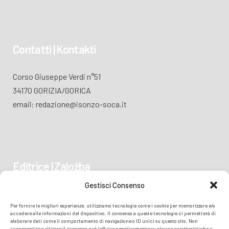
Contatti | Kontakti
Corso Giuseppe Verdi n°51
34170 GORIZIA/GORICA
email: redazione@isonzo-soca.it
Editrice | Založba
Gestisci Consenso
Piazza Vittoria 41
Per fornire le migliori esperienze, utilizziamo tecnologie come i cookie per memorizzare e/o
34170 GORIZIA/GORICA
accedere alle informazioni del dispositivo. Il consenso a queste tecnologie ci permetterà di
elaborare dati come il comportamento di navigazione o ID unici su questo sito. Non
acconsentire o ritirare il consenso può influire negativamente su alcune caratteristiche e