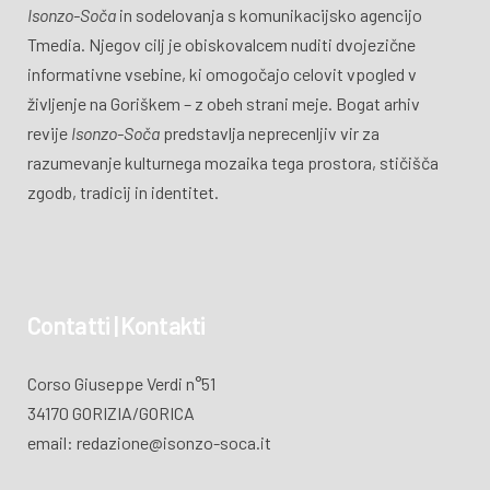
Isonzo-Soča
in sodelovanja s komunikacijsko agencijo
Tmedia. Njegov cilj je obiskovalcem nuditi dvojezične
informativne vsebine, ki omogočajo celovit vpogled v
življenje na Goriškem – z obeh strani meje. Bogat arhiv
revije
Isonzo-Soča
predstavlja neprecenljiv vir za
razumevanje kulturnega mozaika tega prostora, stičišča
zgodb, tradicij in identitet.
Contatti | Kontakti
Corso Giuseppe Verdi n°51
34170 GORIZIA/GORICA
email: redazione@isonzo-soca.it