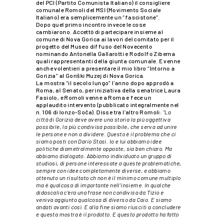
del PCI (Partito Comunista Italiano) il consigliere
comunale Romoli del MSI (Movimento Sociale
Italiano) era semplicemente un “fascistone”.
Dopo quel primo incontro invece le cose
cambiarono. Accettò di partecipare insieme al
comune di Nova Gorica ai lavori del comitato per il
progetto del Museo diffuso del Novecento
nominando Antonella Gallarotti e Rodolfo Ziberna
quali rappresentanti della giunta comunale. E venne
anche volentieri a presentare il mio libro “Intorno a
Gorizia” al Goriški Muzej di Nova Gorica.
La mostra “il secolo lungo” l’anno dopo approdò a
Roma, al Senato, per iniziativa della senatrice Laura
Fasiolo, e Romoli venne a Roma e fece un
applaudito intervento (pubblicato integralmente nel
n. 106 di Ionzo-Soča). Disse tra l’altro Romoli:
“La
città di Gorizia deve avere una storia la più oggettiva
possibile, la più condivisa possibile, che serva ad unire
le persone e non a dividere. Questo è il problema che ci
siamo posti con Dario Stasi. Io e lui abbiamo idee
politiche diametralmente opposte, sia ben chiaro. Ma
abbiamo dialogato. Abbiamo individuato un gruppo di
studiosi, di persone interessate a queste problematiche,
sempre con idee completamente diverse, e abbiamo
ottenuto un risultato ch non è il minimo comune multiplo
ma è qualcosa di importante nell’insieme. In qualche
didascalia c’era una frase non condivisa da Tizio e
veniva aggiunto qualcosa di diverso da Caio. E siamo
andati avanti così. E alla fine siamo riusciti a concludere
e questa mostra è il prodotto. E questo prodotto ha fatto