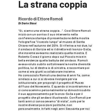
La strana coppia
Ricordo di Ettore Romoli
Di Dario Stasi
“Sì, siamo una strana coppia…”. Così Ettore Romoli
iniziò con un sorriso il suo intervento nella
conferenza stampa di presentazione della mostra
fotografica “il secolo lungo” al museo di Santa
Chiara nell’autunno del 2014. Si riferiva a noi due, lui
il sindaco di Gorizia ed io il direttore di Isonzo-Soča,
che insieme avevamo realizzato quella mostra. E
Roberto Covaz il giorno dopo sul Piccolo mise in
bella evidenza quella battuta del sindaco. Romoli
aveva voluto subito sottolineare la nostra diversità
politica, lui di destra io di sinistra, e raccontare poi
come si era giunti a collaborare insieme.
Ho conosciuto Romoli una decina di anni fa, come
sindaco a cui ci si doveva rivolgere per via
istituzionale, per proporgli il progetto dl Museo
diffuso del Novecento. E quando ci incontrammo e
ci conoscemmo personalmente lui dimostrò subito
il suo apprezzamento per Isonzo-Soča e per il
progetto che gli andavo illustrando. Con Romoli per
tanti anni ci conoscevamo “di vista”, solo per le
nostre diverse posizioni politiche, non
personalmente. Infatti negli anni Sessanta per noi