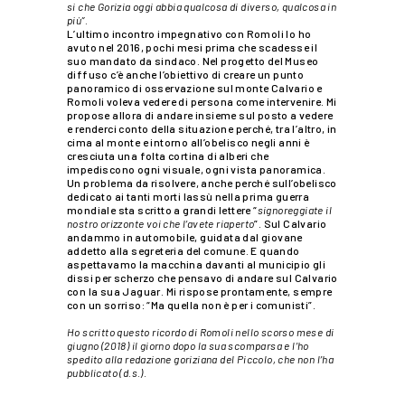
si che Gorizia oggi abbia qualcosa di diverso, qualcosa in
più”.
L’ultimo incontro impegnativo con Romoli lo ho
avuto nel 2016, pochi mesi prima che scadesse il
suo mandato da sindaco. Nel progetto del Museo
diffuso c’è anche l’obiettivo di creare un punto
panoramico di osservazione sul monte Calvario e
Romoli voleva vedere di persona come intervenire. Mi
propose allora di andare insieme sul posto a vedere
e renderci conto della situazione perché, tra l’altro, in
cima al monte e intorno all’obelisco negli anni è
cresciuta una folta cortina di alberi che
impediscono ogni visuale, ogni vista panoramica.
Un problema da risolvere, anche perché sull’obelisco
dedicato ai tanti morti lassù nella prima guerra
mondiale sta scritto a grandi lettere “
signoreggiate il
nostro orizzonte voi che l’avete riaperto
”. Sul Calvario
andammo in automobile, guidata dal giovane
addetto alla segreteria del comune. E quando
aspettavamo la macchina davanti al municipio gli
dissi per scherzo che pensavo di andare sul Calvario
con la sua Jaguar. Mi rispose prontamente, sempre
con un sorriso: “Ma quella non è per i comunisti”.
Ho scritto questo ricordo di Romoli nello scorso mese di
giugno (2018) il giorno dopo la sua scomparsa e l’ho
spedito alla redazione goriziana del Piccolo, che non l’ha
pubblicato (d.s.).