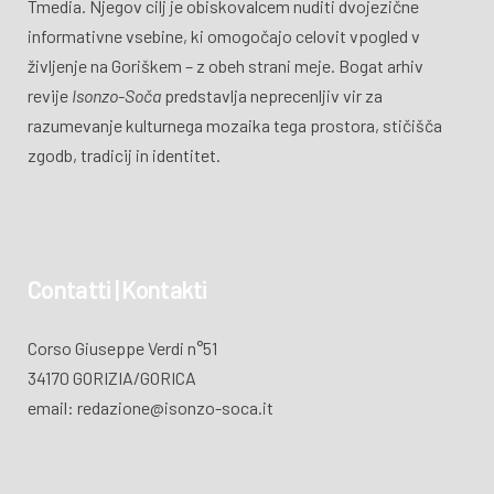
Tmedia. Njegov cilj je obiskovalcem nuditi dvojezične
informativne vsebine, ki omogočajo celovit vpogled v
življenje na Goriškem – z obeh strani meje. Bogat arhiv
revije
Isonzo-Soča
predstavlja neprecenljiv vir za
razumevanje kulturnega mozaika tega prostora, stičišča
zgodb, tradicij in identitet.
Contatti | Kontakti
Corso Giuseppe Verdi n°51
34170 GORIZIA/GORICA
email: redazione@isonzo-soca.it