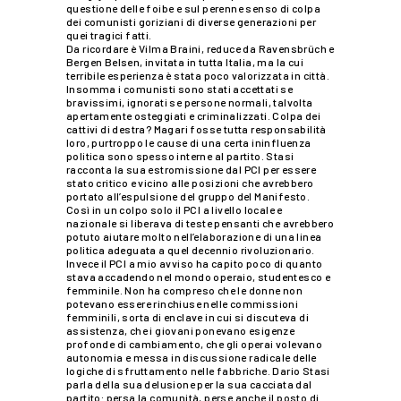
questione delle foibe e sul perenne senso di colpa
dei comunisti goriziani di diverse generazioni per
quei tragici fatti.
Da ricordare è Vilma Braini, reduce da Ravensbrüch e
Bergen Belsen, invitata in tutta Italia, ma la cui
terribile esperienza è stata poco valorizzata in città.
Insomma i comunisti sono stati accettati se
bravissimi, ignorati se persone normali, talvolta
apertamente osteggiati e criminalizzati. Colpa dei
cattivi di destra? Magari fosse tutta responsabilità
loro, purtroppo le cause di una certa ininfluenza
politica sono spesso interne al partito. Stasi
racconta la sua estromissione dal PCI per essere
stato critico e vicino alle posizioni che avrebbero
portato all’espulsione del gruppo del Manifesto.
Così in un colpo solo il PCI a livello locale e
nazionale si liberava di teste pensanti che avrebbero
potuto aiutare molto nell’elaborazione di una linea
politica adeguata a quel decennio rivoluzionario.
Invece il PCI a mio avviso ha capito poco di quanto
stava accadendo nel mondo operaio, studentesco e
femminile. Non ha compreso che le donne non
potevano essere rinchiuse nelle commissioni
femminili, sorta di enclave in cui si discuteva di
assistenza, che i giovani ponevano esigenze
profonde di cambiamento, che gli operai volevano
autonomia e messa in discussione radicale delle
logiche di sfruttamento nelle fabbriche. Dario Stasi
parla della sua delusione per la sua cacciata dal
partito: persa la comunità, perse anche il posto di