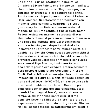
un po’ ribelli e un po’ sfortunati, come Italico
Chiarion e Silvino Poletto che firmano un manifesto
che condanna l’invasione dell’Ungheria e pagano
entrambi un prezzo alla loro carriera nel partito.
Poi ci sono i vecchi partigiani come Vanni Padoan e
Bepi Lorenzon. Nelle loro vicende tocchiamo con
mano la lunga continuità della guerra fredda
goriziana, che non finisce, come nel resto del
mondo, nel 1989 ma continua fino ai giorni nostri.
Padoan è stato recentemente accusato di aver
eliminato centinaia di persone a Corno di Rosazzo in
una foiba mai esistita, Bepi Lorenzon non ha
ancora ottenuto giustizia per i suoi studi che
indicavano gli oltre cento nomi impropri scritti sul
Lapidario di Gorizia. Come accade spesso in città si
è risposto con il silenzio e la finta indifferenza alle
prove provate e il Lapidario è rimasto lì, con l’unica
eccezione di Ugo Scarpin, il cui nome è stato
scalpellato perchè vivo e vegeto, proprio per merito
della ricerca di Dario Stasi. Con Gianna Pirella e
Emilio Mulitsch Stasi racconta (anche con interviste
impossibili) le figure più significative dei comunisti
goriziani del decennio ’60 – ’70, attraverso una serie
di interviste pubblicate su Isonzo Soca. Ma per
concludere con il tema dell’emarginazione, Stasi
ricorda i “compagni di base”, come si diceva un
tempo, quelli che hanno patito di più il clima
generale. Severino Sfiligoi si è visto negare la sua
esperienza di cominformista in Jugoslavia, Stanko
Maligoj, spesso messo da parte perchè critico sulla