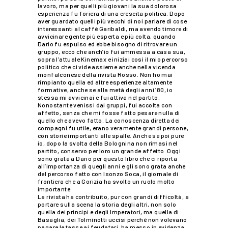
lavoro, ma per quelli più giovani la sua dolorosa
esperienza fu foriera di una crescita politica. Dopo
aver guardato quelli più vecchi di noi parlare di cose
interessanti al caffè Garibaldi, ma avendo timore di
avvicinare gente più esperta e più colta, quando
Dario fu espulso ed ebbe bisogno di ritrovare un
gruppo, ecco che anch’io fui ammessa a casa sua,
sopra l’attuale Kinemax e iniziai così il mio percorso
politico che ci vide assieme anche nella vicenda
monfalconese della rivista Rosso. Non ho mai
rimpianto quella ed altre esperienze altamente
formative, anche se alla metà degli anni ’80, io
stessa mi avvicinai e fui attiva nel partito.
Nonostante venissi dai gruppi, fui accolta con
affetto, senza che mi fosse fatto pesare nulla di
quello che avevo fatto. La conoscenza diretta dei
compagni fu utile, erano veramente grandi persone,
con storie importanti alle spalle. Anche se poi pure
io, dopo la svolta della Bolognina non rimasi nel
partito, conservo per loro un grande affetto. Oggi
sono grata a Dario per questo libro che ci riporta
all’importanza di quegli anni e gli sono grata anche
del percorso fatto con Isonzo Soca, il giornale di
frontiera che a Gorizia ha svolto un ruolo molto
importante.
La rivista ha contribuito, pur con grandi difficoltà, a
portare sulla scena la storia degli altri, non solo
quella dei principi e degli Imperatori, ma quella di
Basaglia, dei Tolminotti uccisi perchè non volevano
pagare le tasse ai feudatari, ha messo in evidenza