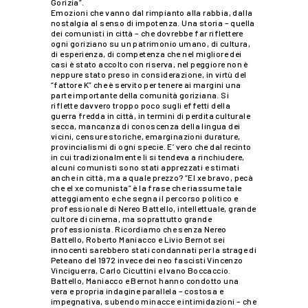
Gorizia”.
Emozioni che vanno dal rimpianto alla rabbia, dalla
nostalgia al senso di impotenza. Una storia – quella
dei comunisti in città – che dovrebbe far riflettere
ogni goriziano su un patrimonio umano, di cultura,
di esperienza, di competenza che nel migliore dei
casi è stato accolto con riserva, nel peggiore non è
neppure stato preso in considerazione, in virtù del
“fattore K” che è servito per tenere ai margini una
parte importante della comunità goriziana. Si
riflette davvero troppo poco sugli effetti della
guerra fredda in città, in termini di perdita culturale
secca, mancanza di conoscenza della lingua dei
vicini, censure storiche, emarginazioni durature,
provincialismi di ogni specie. E’ vero che dal recinto
in cui tradizionalmente li si tendeva a rinchiudere,
alcuni comunisti sono stati apprezzati e stimati
anche in città, ma a quale prezzo? “El xe bravo, pecà
che el xe comunista” è la frase che riassume tale
atteggiamento e che segna il percorso politico e
professionale di Nereo Battello, intellettuale, grande
cultore di cinema, ma soprattutto grande
professionista. Ricordiamo che senza Nereo
Battello, Roberto Maniacco e Livio Bernot sei
innocenti sarebbero stati condannati per la strage di
Peteano del 1972 invece dei neo fascisti Vincenzo
Vinciguerra, Carlo Cicuttini e Ivano Boccaccio.
Battello, Maniacco e Bernot hanno condotto una
vera e propria indagine parallela – costosa e
impegnativa, subendo minacce e intimidazioni – che