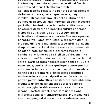
lo stravolgimento dei cognomi operati dal fascismo
con provvedimenti talvolta esilaranti di
italianizzazione forzata, ha parlato del fascismo e
della sua violenza, della deportazione, degli
intellettuali non nazionalisti, della cultura e della
politica degli sloveni, dell’importanza del Novecento
per il rilancio storico – turistico della città. Insomma
ha cercato di creare dei ponti tra culture che erano
divise ed ostili. Quando parla dei suoi giri in
bicicletta e del suo voler andare in Slovenia e poi nei
paesi dell’ex Jugoslavia, Stasi ci racconta del suo
bisogno di trovare radici più estese, al di là di quelle
di appartenenza. La sfida di essere stati comunisti
ha significato per alcuni di noi rompere con la
famiglia di origine, essere figli un po’ degeneri. Ne
valeva la pena? A distanza di anni e dopo aver letto il
libro di Dario Stasi la risposta è senz’altro sì. Quelle
esperienze, quelle rotture, quelle persone e quei libri
ci hanno fatto crescere, ci hanno aperto la mente, ci
hanno dato argomenti di riflessione e di studio.
Anche se della storia del partito non facciamo più
parte o per volontà altrui o nostra, di sicuro abbiamo
ereditato un po’ della tenacia e del coraggio dei
nostri maggiori e abbiamo – anche se non ce lo
dicono – portato avanti e radicato una visione
differente della comunità goriziana, più inclusiva e
con meno pregiudizi. Insomma ne valeva la pena.
♦