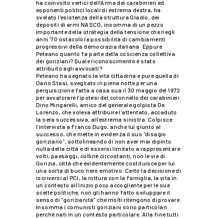
ha coinvolto vertici dell’Arma dei carabinieri ed
esponenti politici locali di estrema destra, ha
svelato l’esistenza della struttura Gladio, dei
depositi di armi NASCO, insomma di un pezzo
importante della strategia della tensione che negli
anni ’70 ostacolò la possibilità di cambiamenti
progressivi della democrazia italiana. Eppure
Peteano quanto fa parte della coscienza collettiva
dei goriziani? Quale riconoscimento è stato
attribuito agli avvocati?
Peteano ha segnato la vita cittadina e pure quella di
Dario Stasi, svegliato in piena notte per una
perquisizione fatta a casa sua il 30 maggio del 1972
per avvalorare l’ipotesi del colonnello dei carabinieri
Dino Mingarelli, amico del generale golpista De
Lorenzo, che voleva attribuire l’attentato, accaduto
la sera successiva, all’estrema sinistra. Colpisce
l’intervista a Franco Dugo, anche lui giunto al
successo, che mette in evidenza il suo “disagio
goriziano”, sottolineando di non aver mai dipinto
nulla della città e di essersi limitato a rappresentare
volti, paesaggi, colline circostanti, non le vie di
Gorizia, città che evidentemente costituisce per lui
una sorta di buco nero emotivo. Certo la decisione di
iscriversi al PCI, la rottura con la famiglia, la vita in
un contesto all’inizio poco accogliente per le sue
scelte politiche, non gli hanno fatto sviluppare il
senso di “gorizianità” che molti ritengono di provare.
Insomma i comunisti goriziani sono particolari
perchè nati in un contesto particolare. Alla fine tutti