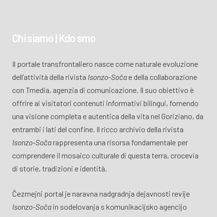
Chi siamo | Kdo smo
Il portale transfrontaliero nasce come naturale evoluzione
dell’attività della rivista
Isonzo-Soča
e della collaborazione
con Tmedia, agenzia di comunicazione. Il suo obiettivo è
offrire ai visitatori contenuti informativi bilingui, fornendo
una visione completa e autentica della vita nel Goriziano, da
entrambi i lati del confine. Il ricco archivio della rivista
Isonzo-Soča
rappresenta una risorsa fondamentale per
comprendere il mosaico culturale di questa terra, crocevia
di storie, tradizioni e identità.
Čezmejni portal je naravna nadgradnja dejavnosti revije
Isonzo-Soča
in sodelovanja s komunikacijsko agencijo