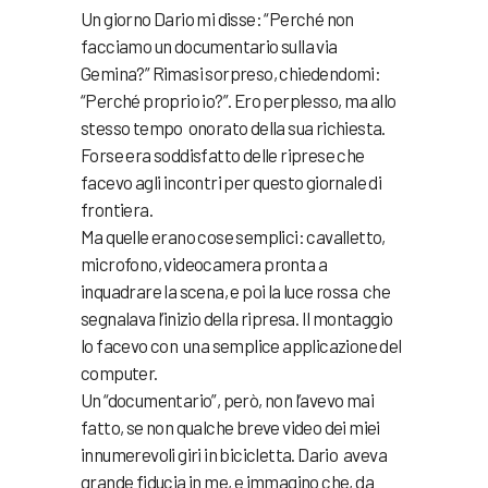
Un giorno Dario mi disse: “Perché non
facciamo un documentario sulla via
Gemina?” Rimasi sorpreso, chiedendomi:
“Perché proprio io?”. Ero perplesso, ma allo
stesso tempo onorato della sua richiesta.
Forse era soddisfatto delle riprese che
facevo agli incontri per questo giornale di
frontiera.
Ma quelle erano cose semplici: cavalletto,
microfono, videocamera pronta a
inquadrare la scena, e poi la luce rossa che
segnalava l’inizio della ripresa. Il montaggio
lo facevo con una semplice applicazione del
computer.
Un “documentario”, però, non l’avevo mai
fatto, se non qualche breve video dei miei
innumerevoli giri in bicicletta. Dario aveva
grande fiducia in me, e immagino che, da