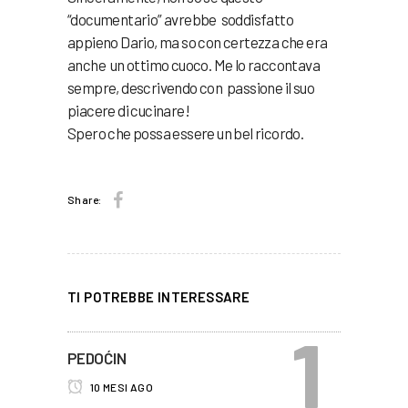
“documentario” avrebbe soddisfatto
appieno Dario, ma so con certezza che era
anche un ottimo cuoco. Me lo raccontava
sempre, descrivendo con passione il suo
piacere di cucinare!
Spero che possa essere un bel ricordo.
Share:
TI POTREBBE INTERESSARE
PEDOĆIN
10 MESI AGO