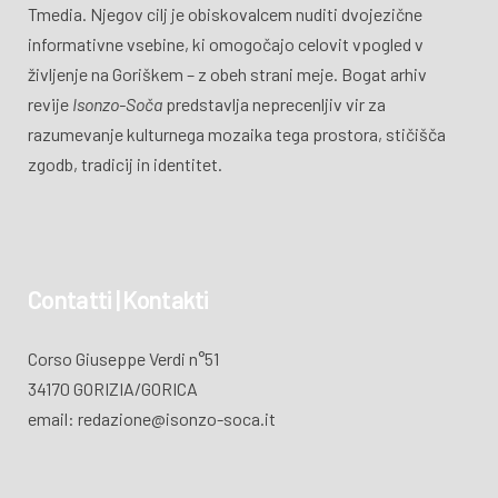
Tmedia. Njegov cilj je obiskovalcem nuditi dvojezične
informativne vsebine, ki omogočajo celovit vpogled v
življenje na Goriškem – z obeh strani meje. Bogat arhiv
revije
Isonzo-Soča
predstavlja neprecenljiv vir za
razumevanje kulturnega mozaika tega prostora, stičišča
zgodb, tradicij in identitet.
Contatti | Kontakti
Corso Giuseppe Verdi n°51
34170 GORIZIA/GORICA
email: redazione@isonzo-soca.it