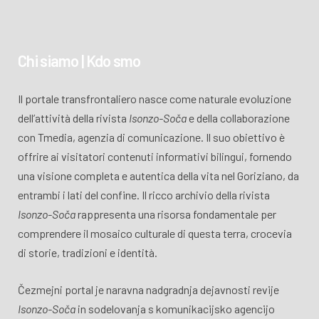
Chi siamo | Kdo smo
Il portale transfrontaliero nasce come naturale evoluzione
dell’attività della rivista
Isonzo-Soča
e della collaborazione
con Tmedia, agenzia di comunicazione. Il suo obiettivo è
offrire ai visitatori contenuti informativi bilingui, fornendo
una visione completa e autentica della vita nel Goriziano, da
entrambi i lati del confine. Il ricco archivio della rivista
Isonzo-Soča
rappresenta una risorsa fondamentale per
comprendere il mosaico culturale di questa terra, crocevia
di storie, tradizioni e identità.
Čezmejni portal je naravna nadgradnja dejavnosti revije
Isonzo-Soča
in sodelovanja s komunikacijsko agencijo