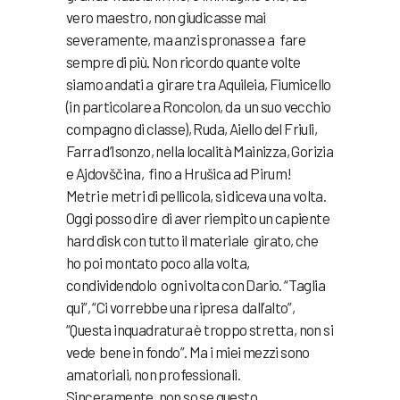
vero maestro, non giudicasse mai
severamente, ma anzi spronasse a fare
sempre di più. Non ricordo quante volte
siamo andati a girare tra Aquileia, Fiumicello
(in particolare a Roncolon, da un suo vecchio
compagno di classe), Ruda, Aiello del Friuli,
Farra d’Isonzo, nella località Mainizza, Gorizia
e Ajdovščina, fino a Hrušica ad Pirum!
Metri e metri di pellicola, si diceva una volta.
Oggi posso dire di aver riempito un capiente
hard disk con tutto il materiale girato, che
ho poi montato poco alla volta,
condividendolo ogni volta con Dario. “Taglia
qui”, “Ci vorrebbe una ripresa dall’alto”,
“Questa inquadratura è troppo stretta, non si
vede bene in fondo”. Ma i miei mezzi sono
amatoriali, non professionali.
Sinceramente, non so se questo