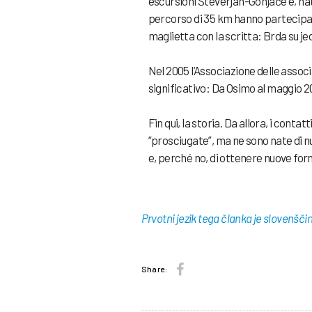
escursioni Števerjan-Gonjače e, nat
percorso di 35 km hanno partecipato
maglietta con la scritta: Brda su j
Nel 2005 l’Associazione delle associ
significativo: Da Osimo al maggio 2
Fin qui, la storia. Da allora, i conta
“prosciugate”, ma ne sono nate di nu
e, perché no, di ottenere nuove fo
Prvotni jezik tega članka je slovenšči
Share: