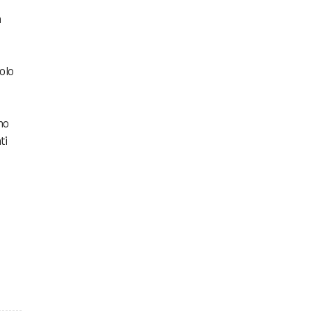
a
tolo
ono
ti