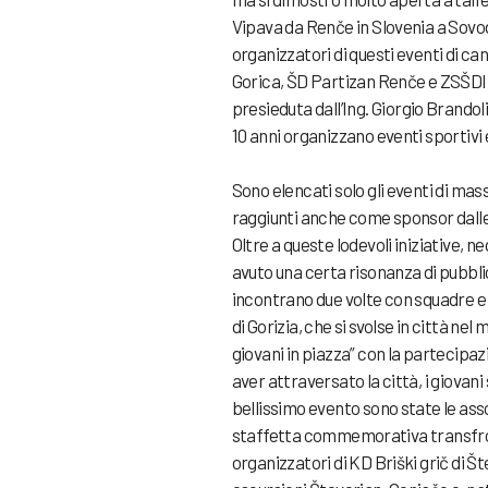
Vipava da Renče in Slovenia a Sovode
organizzatori di questi eventi di 
Gorica, ŠD Partizan Renče e ZSŠDI. 
presieduta dall’Ing. Giorgio Brando
10 anni organizzano eventi sportivi e
Sono elencati solo gli eventi di ma
raggiunti anche come sponsor dalle 
Oltre a queste lodevoli iniziative, n
avuto una certa risonanza di pubblico
incontrano due volte con squadre e g
di Gorizia, che si svolse in città nel
giovani in piazza” con la partecipaz
aver attraversato la città, i giovani 
bellissimo evento sono state le as
staffetta commemorativa transfron
organizzatori di KD Briški grič di Š