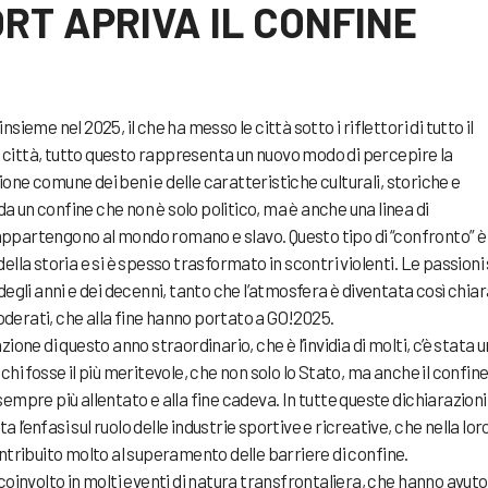
RT APRIVA IL CONFINE
sieme nel 2025, il che ha messo le città sotto i riflettori di tutto il
città, tutto questo rappresenta un nuovo modo di percepire la
one comune dei beni e delle caratteristiche culturali, storiche e
 da un confine che non è solo politico, ma è anche una linea di
ppartengono al mondo romano e slavo. Questo tipo di “confronto” è
lla storia e si è spesso trasformato in scontri violenti. Le passioni 
degli anni e dei decenni, tanto che l’atmosfera è diventata così chiar
derati, che alla fine hanno portato a GO!2025.
ione di questo anno straordinario, che è l’invidia di molti, c’è stata 
chi fosse il più meritevole, che non solo lo Stato, ma anche il confin
empre più allentato e alla fine cadeva. In tutte queste dichiarazioni,
ta l’enfasi sul ruolo delle industrie sportive e ricreative, che nella lor
ribuito molto al superamento delle barriere di confine.
coinvolto in molti eventi di natura transfrontaliera, che hanno avuto