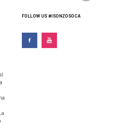
FOLLOW US #ISONZOSOCA
si
a
una
e
 a
o