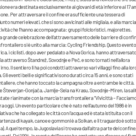
one era destinata esclusivamente ai giovani di età inferiore ai 17 an
rsone. Per attraversare il confine era sufficiente una tessera di
nto numeri elevati, che si sono avvicinati alle migliaia, e alla marci
tività che l’hanno accompagnata: gruppi folcloristici, majorettes,
una grande celebrazione dell’attraversamento delle barriere di confin
frontaliero si è unito alla marcia: Cycling Friendship. Questo evento
ica, i ciclisti, dopo aver pedalato a Nova Gorica, hanno attraversato 
a attraverso Štandrež, Sovodnje e Peč, e sono tornati nell’allora
rno. Il sentiero li ha poi condotti attraverso vari villaggi fino alla lor
li eventi belli e significativi sono durati circa 15 anni, e sono stati
ontaliere, che hanno toccato la campagna oltre a entrambe le città.
ne Števerjan-Gonjača, Jamlje-Sela na Krasu, Sovodnje-Miren, la sali
 state rianimate con la marcia transfrontaliera “Vivicittà – Facciam
ora oggi. Un evento particolare che è nato nell’autunno del 1986 è in
iativa che ha collegato le città con l’acqua ed è stata istituita con il
partenza di kayak, canoe e gommoni è a Solkan, e il traguardo è sott
 A quel tempo, la Jugoslavia si trovava dall’altra parte del confine
venti. Dal 1994, la regata dell’Isonzo ha aggiunto una discesa sul fiu