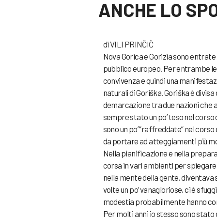
ANCHE LO SPO
di VILI PRINČIČ
Nova Gorica e Gorizia sono entrate in
pubblico europeo. Per entrambe le 
convivenza e quindi una manifestazi
naturali di Goriška. Goriška è divisa
demarcazione tra due nazioni che a
sempre stato un po’ teso nel corso de
sono un po’ “raffreddate” nel corso 
da portare ad atteggiamenti più mo
Nella pianificazione e nella preparaz
corsa in vari ambienti per spiegare 
nella mente della gente, diventava s
volte un po’ vanagloriose, ci è sfuggi
modestia probabilmente hanno cont
Per molti anni io stesso sono stato 