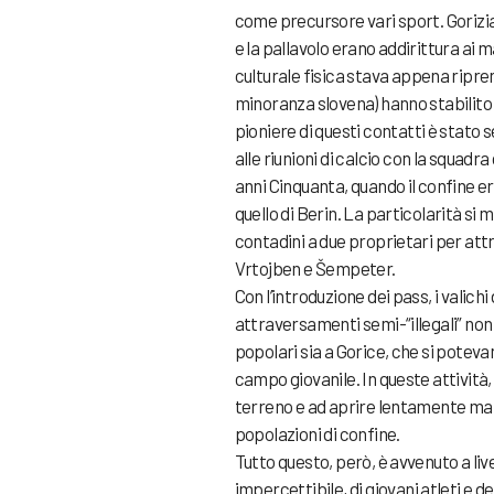
come precursore vari sport. Gorizia 
e la pallavolo erano addirittura ai m
culturale fisica stava appena ripren
minoranza slovena) hanno stabilito co
pioniere di questi contatti è stato 
alle riunioni di calcio con la squad
anni Cinquanta, quando il confine 
quello di Berin. La particolarità si 
contadini a due proprietari per att
Vrtojben e Šempeter.
Con l’introduzione dei pass, i valichi
attraversamenti semi-“illegali” non 
popolari sia a Gorice, che si poteva
campo giovanile. In queste attività, 
terreno e ad aprire lentamente ma 
popolazioni di confine.
Tutto questo, però, è avvenuto a live
impercettibile, di giovani atleti e 