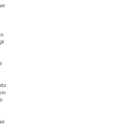
ket
to
li
i
olto
 in
il
asi