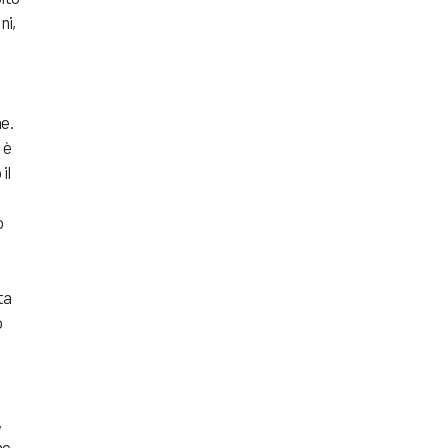
ni,
a
e.
 è
il
o
ta
o
o
,
me