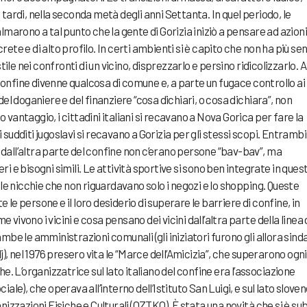
tardi, nella seconda metà degli anni Settanta. In quel periodo, le
lmarono a tal punto che la gente di Gorizia iniziò a pensare ad azioni
ete e di alto profilo. In certi ambienti si è capito che non ha più se
e nei confronti di un vicino, disprezzarlo e persino ridicolizzarlo. A
onfine divenne qualcosa di comune e, a parte un fugace controllo ai
el doganiere e del finanziere “cosa dichiari, o cosa dichiara”, non
vantaggio, i cittadini italiani si recavano a Nova Gorica per fare la
sudditi jugoslavi si recavano a Gorizia per gli stessi scopi. Entrambi
dall’altra parte del confine non c’erano persone “bav-bav”, ma
i e bisogni simili. Le attività sportive si sono ben integrate in quest
lle nicchie che non riguardavano solo i negozi e lo shopping. Queste
le persone e il loro desiderio di superare le barriere di confine, in
ivono i vicini e cosa pensano dei vicini dall’altra parte della linea 
mbe le amministrazioni comunali (gli iniziatori furono gli allora sind
 nel 1976 presero vita le “Marce dell’Amicizia”, che superarono ogni
e. L’organizzatrice sul lato italiano del confine era l’associazione
ale), che operava all’interno dell’Istituto San Luigi, e sul lato slove
nizzazioni Fisiche e Culturali (OZTKO). È stata una novità che si è su