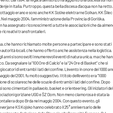
nje in Italia. Purtroppo, questa bella discesa d’acqua non ha retto. 
canottaggio erano e sono anche KK Soške elektrarne Solkan, KK Šilec
Nel maggio 2004, l’amministrazione della Provincia di Goriška,
lin ha assegnato riconoscimenti a tutte le associazioni che da almen
 ricreativi transfrontalieri.
ssa, che hanno richiamato molte persone a partecipare e sono stati
autorità locali, che hanno offerto anche assistenza nella logistica.
egli anni si sono svolti innumerevoli eventi di natura unica, ma che ha
. Da segnalare la “100 Ore di Calcio” e la “24 Ore di Basket” che si
iocatori di entrambi i lati del confine. L’evento in onore dei 1000 an
 maggio del 2001, fu molto suggestivo. Il titolo dell’evento era “1000
ione di scolaresche delle scuole di entrambi i lati del confine. Dopo
si sono cimentati in pallavolo, basket e orienteering. Gli iniziatori del
sociazioni goriziane UGG e ŠZ Dom. Non meno clamorosa è stata la
taliera dopo Brda nel maggio 2004. Con questo evento, gli
teverjan e KS Kojsko hanno celebrato il 25° anniversario delle