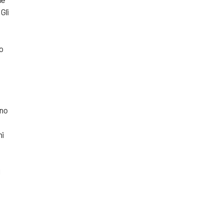
Gli
o
nno
ni