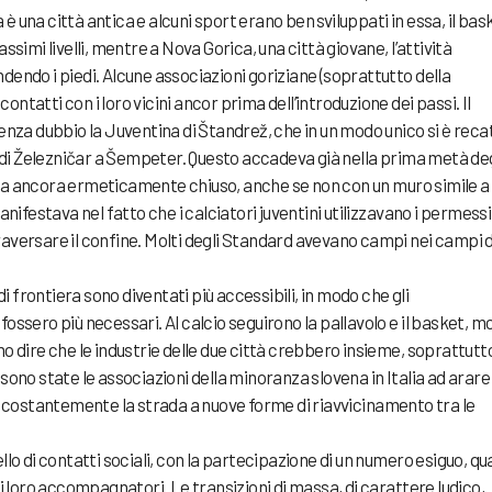
è una città antica e alcuni sport erano ben sviluppati in essa, il bas
assimi livelli, mentre a Nova Gorica, una città giovane, l’attività
dendo i piedi. Alcune associazioni goriziane (soprattutto della
ntatti con i loro vicini ancor prima dell’introduzione dei passi. Il
senza dubbio la Juventina di Štandrež, che in un modo unico si è reca
ra di Železničar a Šempeter. Questo accadeva già nella prima metà deg
era ancora ermeticamente chiuso, anche se non con un muro simile a
manifestava nel fatto che i calciatori juventini utilizzavano i permessi
raversare il confine. Molti degli Standard avevano campi nei campi d
 di frontiera sono diventati più accessibili, in modo che gli
fossero più necessari. Al calcio seguirono la pallavolo e il basket, m
no dire che le industrie delle due città crebbero insieme, soprattutto
sono state le associazioni della minoranza slovena in Italia ad arare 
costantemente la strada a nuove forme di riavvicinamento tra le
llo di contatti sociali, con la partecipazione di un numero esiguo, qu
dei loro accompagnatori. Le transizioni di massa, di carattere ludico,