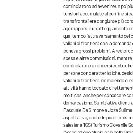
cominciarono ad avvenire un po’ più 
tensioni accumulate al confine si ca
transfrontaliere congiunte più concr
aggrapparsi a un atteggiamento ostil
quel tempo l’attraversamento del c
valichi di frontiera con la domanda d
poneva grossi problemi. A reciproco 
spesa e altre commissioni, mentre i 
cominciarono a rendersi conto che 
persone con caratteristiche, desider
valichi di frontiera, riempiendo que
attività hanno toccato direttamente 
molti casi anche per conoscere come v
demarcazione. Su iniziativa di entra
Pasquale De Simone e Jože Šušmelj),
aspettativa, anche le più ottimistich
salesiana TGS (Turismo Giovanile Soci
l’Associazione Municipale delle Orga