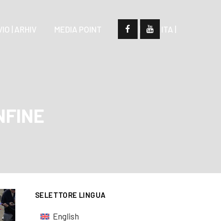
IO | ARHIV
MEDIA POINT
| SLO |
| ITA |
NFINE
SELETTORE LINGUA
English