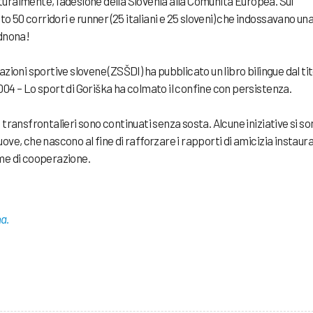
uralmente, l’adesione della Slovenia alla Comunità Europea. Sul
 50 corridori e runner (25 italiani e 25 sloveni) che indossavano un
ednona!
azioni sportive slovene (ZSŠDI) ha pubblicato un libro bilingue dal ti
004 – Lo sport di Goriška ha colmato il confine con persistenza.
tti transfrontalieri sono continuati senza sosta. Alcune iniziative si s
ove, che nascono al fine di rafforzare i rapporti di amicizia instaura
rme di cooperazione.
na.