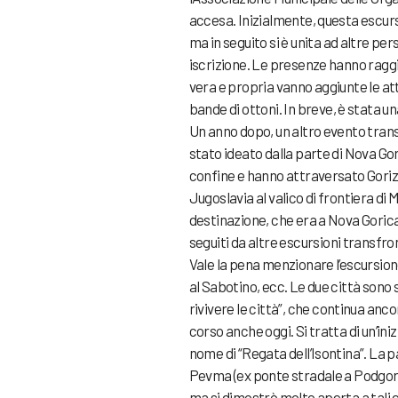
accesa. Inizialmente, questa escursi
ma in seguito si è unita ad altre pe
iscrizione. Le presenze hanno raggiu
vera e propria vanno aggiunte le at
bande di ottoni. In breve, è stata 
Un anno dopo, un altro evento trans
stato ideato dalla parte di Nova Gor
confine e hanno attraversato Gorizi
Jugoslavia al valico di frontiera di Mi
destinazione, che era a Nova Gorica. G
seguiti da altre escursioni transfr
Vale la pena menzionare l’escursio
al Sabotino, ecc. Le due città sono
rivivere le città”, che continua anc
corso anche oggi. Si tratta di un’iniz
nome di “Regata dell’Isontina”. La 
Pevma (ex ponte stradale a Podgora).
ma si dimostrò molto aperta a tali e