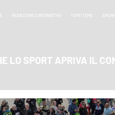
E
REDAZIONE | UREDNIŠTVO
TEMI | TEME
ARCHIV
E LO SPORT APRIVA IL CO