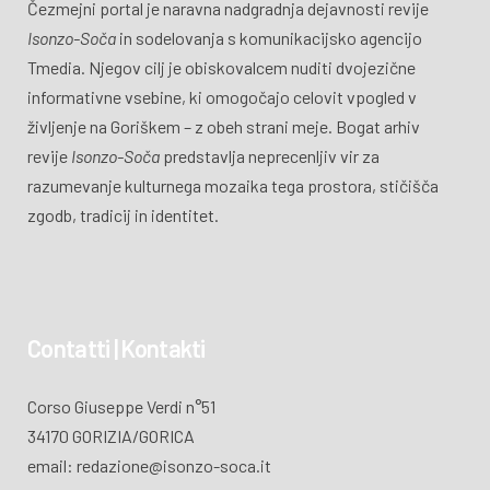
Čezmejni portal je naravna nadgradnja dejavnosti revije
Isonzo-Soča
in sodelovanja s komunikacijsko agencijo
Tmedia. Njegov cilj je obiskovalcem nuditi dvojezične
informativne vsebine, ki omogočajo celovit vpogled v
življenje na Goriškem – z obeh strani meje. Bogat arhiv
revije
Isonzo-Soča
predstavlja neprecenljiv vir za
razumevanje kulturnega mozaika tega prostora, stičišča
zgodb, tradicij in identitet.
Contatti | Kontakti
Corso Giuseppe Verdi n°51
34170 GORIZIA/GORICA
email: redazione@isonzo-soca.it