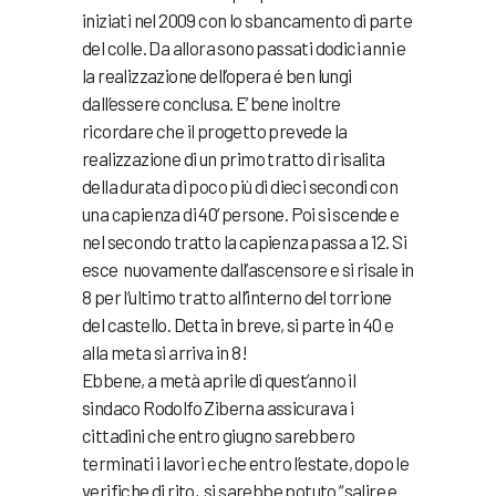
iniziati nel 2009 con lo sbancamento di parte
del colle. Da allora sono passati dodici anni e
la realizzazione dell’opera é ben lungi
dall’essere conclusa. E’ bene inoltre
ricordare che il progetto prevede la
realizzazione di un primo tratto di risalita
della durata di poco più di dieci secondi con
una capienza di 40’ persone. Poi si scende e
nel secondo tratto la capienza passa a 12. Si
esce nuovamente dall’ascensore e si risale in
8 per l’ultimo tratto all’interno del torrione
del castello. Detta in breve, si parte in 40 e
alla meta si arriva in 8!
Ebbene, a metà aprile di quest’anno il
sindaco Rodolfo Ziberna assicurava i
cittadini che entro giugno sarebbero
terminati i lavori e che entro l’estate, dopo le
verifiche di rito, si sarebbe potuto “salire e