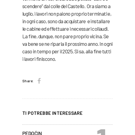
scendere” dal colle del Castello. Ora siamo a
luglio, i lavori non paiono proprio terminati e,
in ogni caso, sono da acquistare e installare
le cabine ed effettuare i necessari collaudi.
La fine, dunque, non pare proprio vicina. Se
va bene se ne riparla il prossimo anno. In ogni
caso in tempo per il 2025. Si sa, alla fine tutti
i lavori finiscono.
Share:
TI POTREBBE INTERESSARE
PEDOĆIN