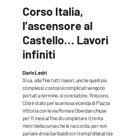
Corso Italia,
l’ascensore al
Castello… Lavori
infiniti
Dario Ledri
Si sa, alla fine tutti i lavori, anche quelli più
complessi, costosi e complicati vengono
portati a termine, si concludono, finiscono.
Così è stato per la annosa vicenda di Piazza
Vittoria con le via Roma e Oberdan chiuse
per 11 mesi al fine di completare i trenta
metri della curva che le raccorda, per non
parlare di via Garibaldi con i tempi dilatati da