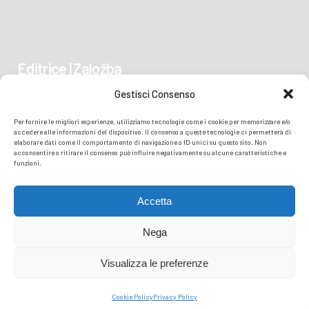
Editrice | Založba
Gestisci Consenso
Piazza Vittoria 41
Per fornire le migliori esperienze, utilizziamo tecnologie come i cookie per memorizzare e/o
34170 GORIZIA/GORICA
accedere alle informazioni del dispositivo. Il consenso a queste tecnologie ci permetterà di
elaborare dati come il comportamento di navigazione o ID unici su questo sito. Non
acconsentire o ritirare il consenso può influire negativamente su alcune caratteristiche e
funzioni.
Accetta
Nega
Visualizza le preferenze
© COPYRIGHT
TRANSMEDIA SRL
- READZIONE ISONZO SOČA -
PRIVACY
Cookie Policy
Privacy Policy
POLICY
COOKIE POLICY
| PERFORMED BY TMEDIA.IT