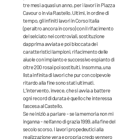
tre mesi a quasi un anno, per i lavori in Piazza
Cavour o in via Rastello. Ultimi, in ordine di
tempo, gli infiniti lavori in Corso Italia
(peraltro ancora in corso) con il rifacimento
del selciato nei controviali, sostituzione
dapprima avviata e poi bloccata dei
caratteristici lampioni, rifacimento delle
aiuole con impianto e successivo espianto di
oltre 200 rosai poi sostituiti. Insomma, una
lista infinita di lavori che pur con colpevole
ritardo alla fine sono stati ultimati.
L’intervento, invece, che si avvia a battere
ogni record di durata è quello che interessa
l’ascesa al Castello.
Se ne iniziò a parlare – se la memoria non mi
inganna – nell’anno di grazia 1999, alla fine del
secolo scorso. I lavori propedeutici alla
realizzazione vera e propria credo vennero