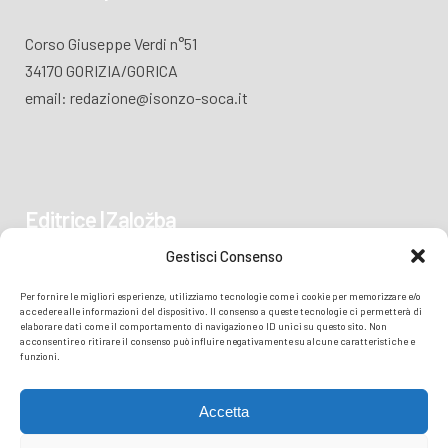
Corso Giuseppe Verdi n°51
34170 GORIZIA/GORICA
email: redazione@isonzo-soca.it
Editrice | Založba
Gestisci Consenso
Piazza Vittoria 41
Per fornire le migliori esperienze, utilizziamo tecnologie come i cookie per memorizzare e/o
34170 GORIZIA/GORICA
accedere alle informazioni del dispositivo. Il consenso a queste tecnologie ci permetterà di
elaborare dati come il comportamento di navigazione o ID unici su questo sito. Non
acconsentire o ritirare il consenso può influire negativamente su alcune caratteristiche e
funzioni.
Accetta