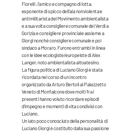
Fiorelli , l’amico e compagno di lotta,
esponente di spicco dell’ala nonviolenta e
antimilitarista del Movimento ambientalista
e a sua volta consigliere comunale dei Verdi a
Gorizia e consigliere provinciale assieme a
Giorgi nonché consigliere comunale e poi
sindaco a Moraro. Furono entrambi in linea
con le idee ecologiste/europeiste di Alex
Langer, noto ambientalista altoatesino.
La figura politica di Luciano Giorgi è stata
ricordata nel corso di un incontro
organizzato da Arturo Bertoli al Palazzetto
Veneto di Monfalcone dove molti fra i
presenti hanno voluto ricordare episodi
d’impegno e momenti di vita condivisi con
Luciano.
Un lato poco conosciuto della personalità di
Luciano Giorgi è costituito dalla sua passione