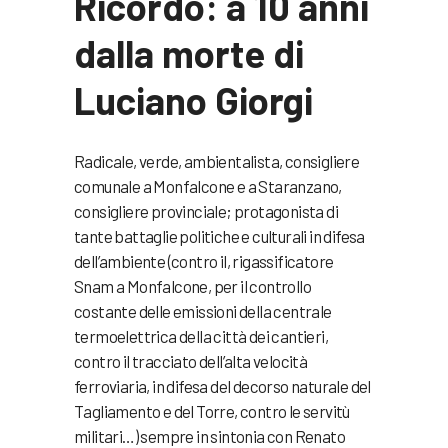
Ricordo: a 10 anni
dalla morte di
Luciano Giorgi
Radicale, verde, ambientalista, consigliere
comunale a Monfalcone e a Staranzano,
consigliere provinciale; protagonista di
tante battaglie politiche e culturali in difesa
dell’ambiente (contro il, rigassificatore
Snam a Monfalcone, per il controllo
costante delle emissioni della centrale
termoelettrica della città dei cantieri,
contro il tracciato dell’alta velocità
ferroviaria, in difesa del decorso naturale del
Tagliamento e del Torre, contro le servitù
militari…) sempre in sintonia con Renato