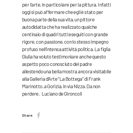
per l’arte, in particolare per la pittura. Infatti
oggi si può affermare che egli è stato per
buona parte della sua vita, un pittore
autodidatta che ha realizzato qualche
centinaio di quadri tutti eseguiti con grande
rigore, con passione, con lo stesso impegno
profuso nell’intensa attività politica. La figlia
Giulia ha voluto testimoniare anche questo
aspetto poco conosciuto del padre
allestendo una bella mostra ancora visitabile
alla Galleria d’Arte “La Bottega” di Frank
Marinotto, a Gorizia, in via Nizza. Da non
perdere. Luciano de Gironcoli
Share: