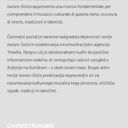
Isonzo-Soča
rappresenta una risorsa fondamentale per
comprendere il mosaico culturale di questa terra, crocevia
di storie, tradizioni e identità.
Čezmejni portal je naravna nadgradnja dejavnosti revije
Isonzo-Soča
in sodelovanja s komunikacijsko agencijo
Tmedia. Njegov cilj je obiskovalcem nuditi dvojezične
informativne vsebine, ki omogočajo celovit vpogled v
življenje na Goriškem – z obeh strani meje. Bogat arhiv
revije
Isonzo-Soča
predstavlja neprecenljiv vir za
razumevanje kulturnega mozaika tega prostora, stičišča
zgodb, tradicij in identitet.
Contatti | Kontakti