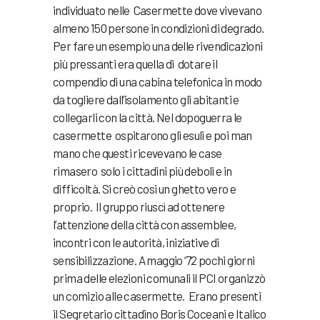
individuato nelle Casermette dove vivevano
almeno 150 persone in condizioni di degrado.
Per fare un esempio una delle rivendicazioni
più pressanti era quella di dotare il
compendio di una cabina telefonica in modo
da togliere dall’isolamento gli abitanti e
collegarli con la città. Nel dopoguerra le
casermette ospitarono gli esuli e poi man
mano che questi ricevevano le case
rimasero solo i cittadini più deboli e in
difficoltà. Si creò cosi un ghetto vero e
proprio. Il gruppo riuscì ad ottenere
l’attenzione della città con assemblee,
incontri con le autorità, iniziative di
sensibilizzazione. A maggio ‘72 pochi giorni
prima delle elezioni comunali il PCI organizzò
un comizio alle casermette. Erano presenti
il Segretario cittadino Boris Coceani e Italico