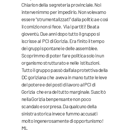
Chiarion della segreteria provinciale. Noi
intervenimmo per impedirlo. Non volevamo
essere “strumentalizzati” dalla politica e così
il comizio non si fece. Via i partiti! Beata
gioventù. Due anni dopo tutto il gruppo si
iscrisse al PCI di Gorizia. Era finito il tempo
dei gruppi spontanei e delle assemblee.
Scoprimmo di poter fare politica solo in un
organismo strutturato e nelle istituzioni.
Tutto il gruppo passò dall’ala protettiva della
DC goriziana che aveva in mano tutte le leve
del potere e dei posti di lavoro al PCI di
Gorizia che era del tutto marginale. Suscitò
nella Gorizia benpensante non poco
scandalo e sorpresa. Da qualcuno della
sinistra storica invece fummo accusati
molto ingenerosamente di opportunismo!
ML