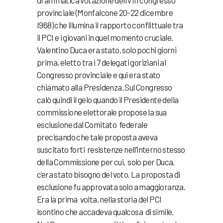
drammatica votazione dell’VIII congresso
provinciale (Monfalcone 20-22 dicembre
I968) che illumina il rapporto conflittuale tra
il PCI e i giovani in quel momento cruciale.
Valentino Duca era stato, solo pochi giorni
prima, eletto tra i 7 delegati goriziani al
Congresso provinciale e qui era stato
chiamato alla Presidenza. Sul Congresso
calò quindi il gelo quando il Presidente della
commissione elettorale propose la sua
esclusione dal Comitato federale
precisando che tale proposta aveva
suscitato forti resistenze nell’interno stesso
della Commissione per cui, solo per Duca,
c’era stato bisogno del voto. La proposta di
esclusione fu approvata solo a maggioranza.
Era la prima volta, nella storia del PCI
isontino che accadeva qualcosa di simile.