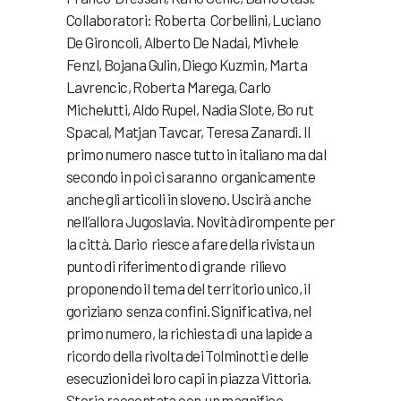
Collaboratori: Roberta Corbellini, Luciano
De Gironcoli, Alberto De Nadai, Mivhele
Fenzl, Bojana Gulin, Diego Kuzmin, Marta
Lavrencic, Roberta Marega, Carlo
Michelutti, Aldo Rupel, Nadia Slote, Bo rut
Spacal, Matjan Tavcar, Teresa Zanardi. Il
primo numero nasce tutto in italiano ma dal
secondo in poi ci saranno organicamente
anche gli articoli in sloveno. Uscirà anche
nell’allora Jugoslavia. Novità dirompente per
la città. Dario riesce a fare della rivista un
punto di riferimento di grande rilievo
proponendo il tema del territorio unico, il
goriziano senza confini. Significativa, nel
primo numero, la richiesta di una lapide a
ricordo della rivolta dei Tolminotti e delle
esecuzioni dei loro capi in piazza Vittoria.
Storia raccontata con un magnifico