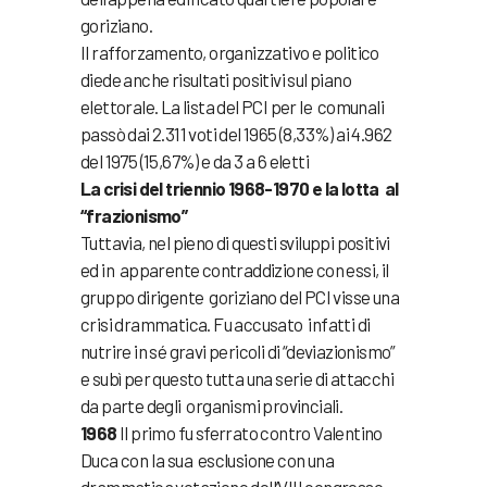
goriziano.
Il rafforzamento, organizzativo e politico
diede anche risultati positivi sul piano
elettorale. La lista del PCI per le comunali
passò dai 2.311 voti del 1965 (8,33%) ai 4.962
del 1975 (15,67%) e da 3 a 6 eletti
La crisi del triennio 1968-1970 e la lotta al
“frazionismo”
Tuttavia, nel pieno di questi sviluppi positivi
ed in apparente contraddizione con essi, il
gruppo dirigente goriziano del PCI visse una
crisi drammatica. Fu accusato infatti di
nutrire in sé gravi pericoli di “deviazionismo”
e subì per questo tutta una serie di attacchi
da parte degli organismi provinciali.
1968
Il primo fu sferrato contro Valentino
Duca con Ia sua esclusione con una