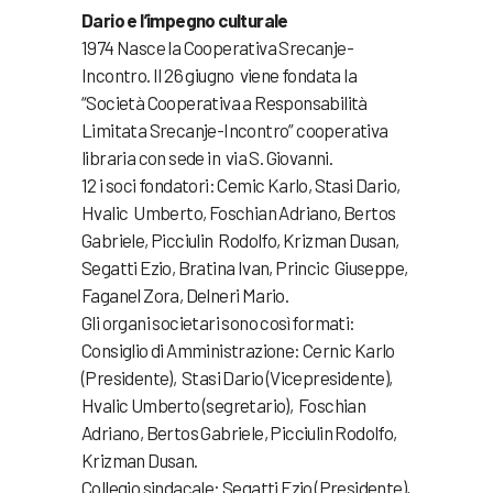
Dario e l’impegno culturale
1974 Nasce la Cooperativa Srecanje-
Incontro. Il 26 giugno viene fondata la
“Società Cooperativa a Responsabilità
Limitata Srecanje-Incontro” cooperativa
libraria con sede in via S. Giovanni.
12 i soci fondatori: Cemic Karlo, Stasi Dario,
Hvalic Umberto, Foschian Adriano, Bertos
Gabriele, Picciulin Rodolfo, Krizman Dusan,
Segatti Ezio, Bratina Ivan, Princic Giuseppe,
Faganel Zora, Delneri Mario.
Gli organi societari sono così formati:
Consiglio di Amministrazione: Cernic Karlo
(Presidente), Stasi Dario (Vicepresidente),
Hvalic Umberto (segretario), Foschian
Adriano, Bertos Gabriele, Picciulin Rodolfo,
Krizman Dusan.
Collegio sindacale: Segatti Ezio (Presidente),