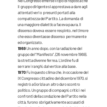
Nel Congresso emerse il tipo di risposta che
il gruppo dirigente si apprestava a dare agli
attentati veri o presunti portati alla
compattezza del Partito. La domanda di
una maggiore dialettica faceva paura, il
dissenso doveva essere respinto, nel timore
che esso diventasse dissenso permanente
ed organizzato.
1969
Un anno dopo, con la radiazione del
gruppo del “Manifesto”, (26 novembre 1969).
la stretta divenne ferrea. L’ordine fu di
serrare i ranghi, dal vertice alla base.
1970
Fu in questo clima che, in occasione del
IX Congresso cittadino del dicembre 1970, si
registrò a Gorizia un altro duro scontro
politico. Un gruppo di compagni, critici nei
confronti della conduzione del Partito nella
città, furono sbrigativamente accusati di