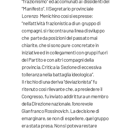
“frazionismo” ed accomunati ai dissidenti del
“Manifesto”. Il Segretario provinciale
Lorenzo Menichino così si espresse:
“nell’attività frazionistica di un gruppo di
compagni, si riscontra una linea di sviluppo
che parte da posizioni del passato mai
chiarite, che si sono pure concretate in
iniziative ed in collegamenti con gruppi fuori
del Partito e con altri compagni della
provincia. Critica la Sezione di eccessiva
tolleranza nella battaglia ideologica”.
Il rischio di una deriva “deviazionista” fu
ritenuto così rilevante che, a presiedere il
Congresso, fu inviato addirittura un membro
della Direzione nazionale, l’onorevole
Gianfranco Rossinovich. La decisione di
emarginare, se non di espellere, quel gruppo
era stata presa. Non si poteva restare