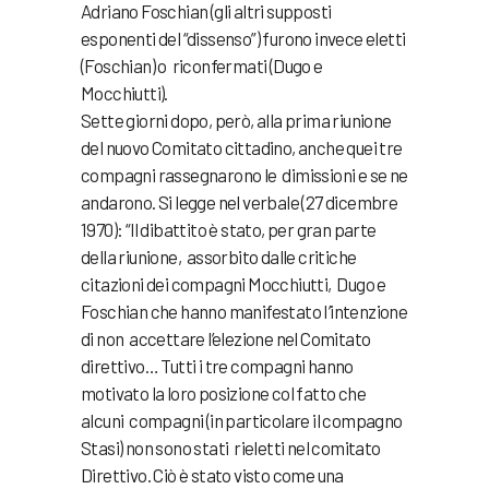
Adriano Foschian (gli altri supposti
esponenti del “dissenso”) furono invece eletti
(Foschian) o riconfermati (Dugo e
Mocchiutti).
Sette giorni dopo, però, alla prima riunione
del nuovo Comitato cittadino, anche quei tre
compagni rassegnarono le dimissioni e se ne
andarono. Si legge nel verbale (27 dicembre
1970): “ll dibattito è stato, per gran parte
della riunione, assorbito dalle critiche
citazioni dei compagni Mocchiutti, Dugo e
Foschian che hanno manifestato I’intenzione
di non accettare l’elezione nel Comitato
direttivo… Tutti i tre compagni hanno
motivato la loro posizione col fatto che
alcuni compagni (in particolare il compagno
Stasi) non sono stati rieletti nel comitato
Direttivo. Ciò è stato visto come una