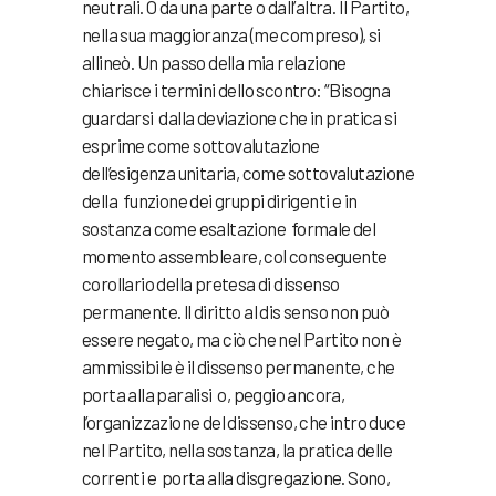
neutrali. O da una parte o dall’altra. Il Partito,
nella sua maggioranza (me compreso), si
allineò. Un passo della mia relazione
chiarisce i termini dello scontro: “Bisogna
guardarsi dalla deviazione che in pratica si
esprime come sottovalutazione
dell’esigenza unitaria, come sottovalutazione
della funzione dei gruppi dirigenti e in
sostanza come esaltazione formale del
momento assembleare, col conseguente
corollario della pretesa di dissenso
permanente. ll diritto al dis senso non può
essere negato, ma ciò che nel Partito non è
ammissibile è il dissenso permanente, che
porta alla paralisi o, peggio ancora,
l’organizzazione del dissenso, che intro duce
nel Partito, nella sostanza, la pratica delle
correnti e porta alla disgregazione. Sono,