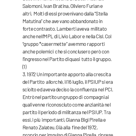
Salomoni, Ivan Bratina, Oliviero Furlan e
altri. Molti di essi provenivano dalla “Stella
Matutina” che ave vano abbandonato in
forte contrasto. Lamberti aveva militato
anche nell’MPL di Livio Labor e nella Cisl. Col
“gruppo *casermette” avemmo rapporti
anche polemici che si conclusero però con
l’ingresso nel Partito di quasi tutto il gruppo.
(1)
3. 1972 Un importante apporto alla crescita
del Partito allorché, il 16 Iuglio, il PSIUP si era
sciolto ed aveva deciso la confluenza nel PCI.
Entrò nel partito un gruppo di compagni ai
quali venne riconosciuto come anzianità nel
partito il periodo di militanza nel PSIUP. Tra
essi, i più importanti, Gianna Bigi Pirella e
Renato Zalateu. Già alla fine del 1972,
proprio per impulso di Gianna Pirella, riprese