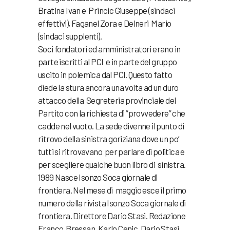
Bratina Ivan e Princic Giuseppe (sindaci
effettivi), Faganel Zora e Delneri Mario
(sindaci supplenti).
Soci fondatori ed amministratori erano in
parte iscritti al PCI e in parte del gruppo
uscito in polemica dal PCI. Questo fatto
diede la stura ancora una volta ad un duro
attacco della Segreteria provinciale del
Partito con la richiesta di “provvedere” che
cadde nel vuoto. La sede divenne il punto di
ritrovo della sinistra goriziana dove un po’
tutti si ritrovavano per parlare di politica e
per scegliere qualche buon libro di sinistra.
1989 Nasce Isonzo Soca giornale di
frontiera. Nel mese di maggio esce il primo
numero della rivista Isonzo Soca giornale di
frontiera. Direttore Dario Stasi. Redazione
Franco Bressan, Karlo Cenic, Dario Stasi.