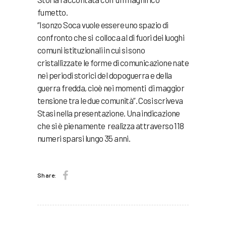
fumetto.
“Isonzo Soca vuole essere uno spazio di
confronto che si colloca al di fuori dei luoghi
comuni istituzionali in cui si sono
cristallizzate le forme di comunicazione nate
nei periodi storici del dopoguerra e della
guerra fredda, cioè nei momenti di maggior
tensione tra le due comunità”. Cosi scriveva
Stasi nella presentazione. Una indicazione
che si è pienamente realizza attraverso 118
numeri sparsi lungo 35 anni.
Share: