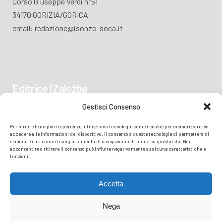
Corso Giuseppe Verdi n°51
34170 GORIZIA/GORICA
email: redazione@isonzo-soca.it
Editrice | Založba
Gestisci Consenso
Piazza Vittoria 41
Per fornire le migliori esperienze, utilizziamo tecnologie come i cookie per memorizzare e/o
34170 GORIZIA/GORICA
accedere alle informazioni del dispositivo. Il consenso a queste tecnologie ci permetterà di
elaborare dati come il comportamento di navigazione o ID unici su questo sito. Non
acconsentire o ritirare il consenso può influire negativamente su alcune caratteristiche e
funzioni.
Accetta
Nega