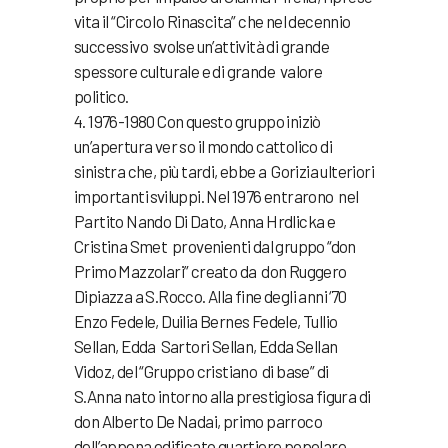
vita il “CircoIo Rinascita” che nel decennio
successivo svolse un’attività di grande
spessore culturale e di grande valore
politico.
4. 1976-1980 Con questo gruppo iniziò
un’apertura ver so il mondo cattolico di
sinistra che, più tardi, ebbe a Gorizia ulteriori
importanti sviluppi. Nel 1976 entrarono nel
Partito Nando Di Dato, Anna Hrdlicka e
Cristina Smet provenienti dal gruppo “don
Primo Mazzolari” creato da don Ruggero
Dipiazza a S.Rocco. Alla fine degli anni ‘70
Enzo Fedele, Duilia Bernes Fedele, Tullio
Sellan, Edda Sartori Sellan, Edda Sellan
Vidoz, del “Gruppo cristiano di base” di
S.Anna nato intorno alla prestigiosa figura di
don Alberto De Nadai, primo parroco
dell’appena edificato quartiere popolare