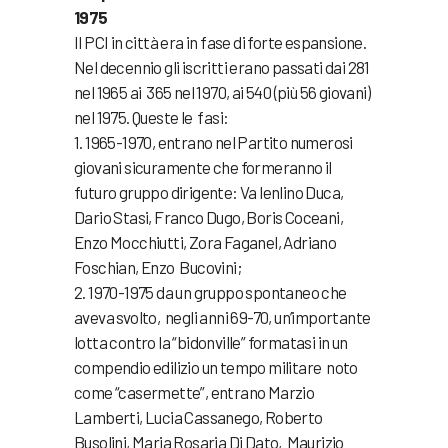
1975
Il PCI in città era in fase di forte espansione.
Nel decennio gli iscritti erano passati dai 281
nel 1965 ai 365 nel 1970, ai 540 (più 56 giovani)
nel 1975. Queste le fasi:
1. 1965-1970, entrano nel Partito numerosi
giovani sicuramente che formeranno il
futuro gruppo dirigente: Va lenlino Duca,
Dario Stasi, Franco Dugo, Boris Coceani,
Enzo Mocchiutti, Zora Faganel, Adriano
Foschian, Enzo Bucovini;
2. 1970-1975 da un gruppo spontaneo che
aveva svolto, negli anni 69-70, un’importante
lotta contro la “bidonville” formatasi in un
compendio edilizio un tempo militare noto
come “casermette”, entrano Marzio
Lamberti, Lucia Cassanego, Roberto
Busolini, Maria Rosaria Di Dato, Maurizio