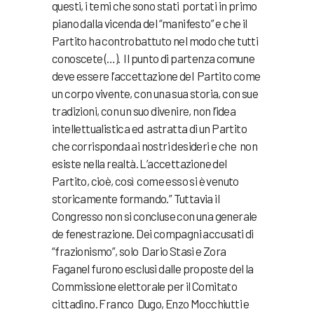
questi, i temi che sono stati portati in primo
piano dalla vicenda del “manifesto” e che il
Partito ha controbattuto nel modo che tutti
conoscete (…). Il punto di partenza comune
deve essere l’accettazione del Partito come
un corpo vivente, con una sua storia, con sue
tradizioni, con un suo divenire, non l’idea
intellettualistica ed astratta di un Partito
che corrisponda ai nostri desideri e che non
esiste nella realtà. L’accettazione del
Partito, cioè, così come esso si è venuto
storicamente formando.” Tuttavia il
Congresso non si concluse con una generale
de fenestrazione. Dei compagni accusati di
“frazionismo”, solo Dario Stasi e Zora
Faganel furono esclusi dalle proposte del la
Commissione elettorale per il Comitato
cittadino. Franco Dugo, Enzo Mocchiutti e