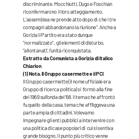
discriminante. Mocchiutti, Dugo e Foschian
riconfermarono il loro atteggiamento.
L’assemblea ne prende atto dopo di che i tre
compagni abbandonano la riunione”. Anche a
Gorizia il Partito era stato dunque
“normalizzato”, gli elementi di disturbo,
“allontanati’, I’unità riconquistata.
Estratto da Comunista a Gorizia di Italico
Chiarion
(1) Nota. Il Gruppo casermette e il PCI
Il Gruppo casermette (il nome ufficiale era
Gruppo di ricerca politica) si formò alla fine
del 1969 sull’onda del ’68. Il tema che affrontò
fu quello della casa, tema che affliggeva una
parte ampia di cittadini. Volevamo
impegnare gli enti pubblici a intervenire con
una politica di case popolari di cui si sentiva
grande bisogno. Il punto più critico venne