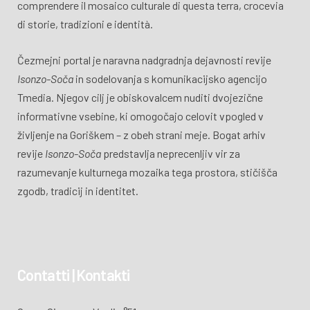
comprendere il mosaico culturale di questa terra, crocevia
di storie, tradizioni e identità.
Čezmejni portal je naravna nadgradnja dejavnosti revije
Isonzo-Soča
in sodelovanja s komunikacijsko agencijo
Tmedia. Njegov cilj je obiskovalcem nuditi dvojezične
informativne vsebine, ki omogočajo celovit vpogled v
življenje na Goriškem – z obeh strani meje. Bogat arhiv
revije
Isonzo-Soča
predstavlja neprecenljiv vir za
razumevanje kulturnega mozaika tega prostora, stičišča
zgodb, tradicij in identitet.
Contatti | Kontakti