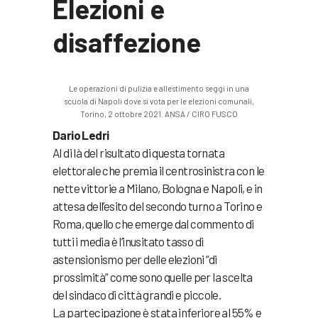
Elezioni e
disaffezione
Le operazioni di pulizia e allestimento seggi in una
scuola di Napoli dove si vota per le elezioni comunali,
Torino, 2 ottobre 2021. ANSA / CIRO FUSCO
Dario Ledri
Al di là del risultato di questa tornata
elettorale che premia il centrosinistra con le
nette vittorie a Milano, Bologna e Napoli, e in
attesa dell’esito del secondo turno a Torino e
Roma, quello che emerge dal commento di
tutti i media è l’inusitato tasso di
astensionismo per delle elezioni “di
prossimità” come sono quelle per la scelta
del sindaco di città grandi e piccole.
La partecipazione è stata inferiore al 55% e