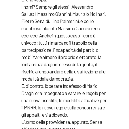
I nomi? Sempre gli stessi: Alessandro
Sallusti, Massimo Giannini, Maurizio Molinari,
Pietro Senaldi, Lina Palmerini, e poi lo
scontroso filosofo Massimo Cacciari ecc.
ecc. ecc. Anche in questo caso il coro è
univoco: tutti rimarcano il tracollo della
partecipazione, l’incapacità dei partiti di
mobilitare almeno il proprio elettorato, la
lontananza dagli interessi della gente, il
rischio a lungo andare della disaffezione alle
modalità della democrazia.
E, di contro, l’operare indefesso di Mario
Draghi ora impegnato a varare le regole per
una nuova fiscalità, le modalità attuative per
il PNRR, le nuove regole sulla concorrenza e
gli appalti, e via dicendo.
L’uomo della provvidenza, appunto. Senza