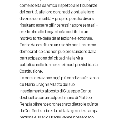
come scelta salvifica rispetto alle titubanze
dei partiti, alle loro contraddizioni, alle loro
diverse sensibilità – proprio perché diversi
risultano essere gli interessi rappresentati –
credo che alla lunga abbia costituito un
motivo forte della disaffezione elettorale.
Tanto da costituire un rischio per il sistema
democratico che non può prescindere dalla
partecipazione dei cittadini alla vita
pubblica nelle forme e nei modi previsti dalla
Costituzione.
La considerazione oggi più condivisa è: tanto
c’è Mario Draghi! All’atto del suo
insediamento al posto di Giuseppe Conte,
destituito con un colpo di mano di Matteo
Renzi abilmente orchestrato dietro le quinte
da Confindustria e da tutta la grande stampa
nazionale, Mario Draghi venne presentato