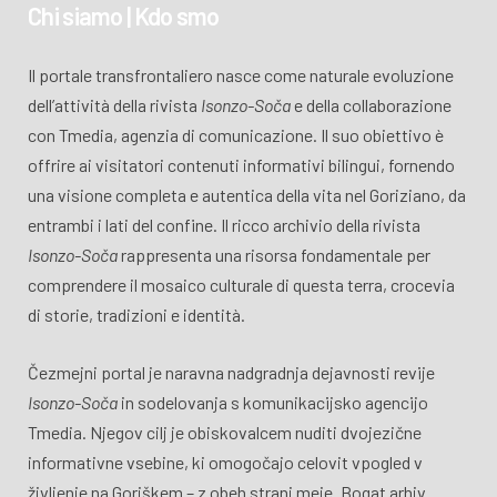
Chi siamo | Kdo smo
Il portale transfrontaliero nasce come naturale evoluzione
dell’attività della rivista
Isonzo-Soča
e della collaborazione
con Tmedia, agenzia di comunicazione. Il suo obiettivo è
offrire ai visitatori contenuti informativi bilingui, fornendo
una visione completa e autentica della vita nel Goriziano, da
entrambi i lati del confine. Il ricco archivio della rivista
Isonzo-Soča
rappresenta una risorsa fondamentale per
comprendere il mosaico culturale di questa terra, crocevia
di storie, tradizioni e identità.
Čezmejni portal je naravna nadgradnja dejavnosti revije
Isonzo-Soča
in sodelovanja s komunikacijsko agencijo
Tmedia. Njegov cilj je obiskovalcem nuditi dvojezične
informativne vsebine, ki omogočajo celovit vpogled v
življenje na Goriškem – z obeh strani meje. Bogat arhiv