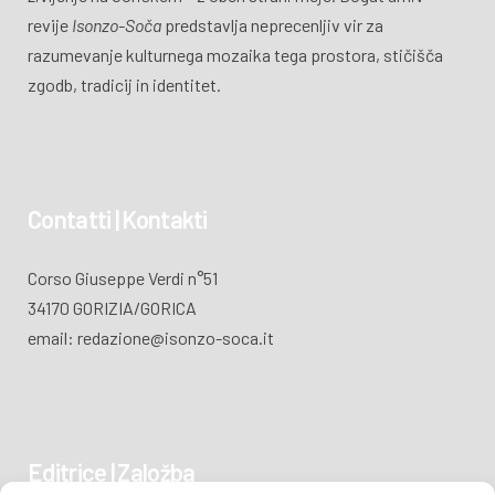
revije
Isonzo-Soča
predstavlja neprecenljiv vir za
razumevanje kulturnega mozaika tega prostora, stičišča
zgodb, tradicij in identitet.
Contatti | Kontakti
Corso Giuseppe Verdi n°51
34170 GORIZIA/GORICA
email: redazione@isonzo-soca.it
Editrice | Založba