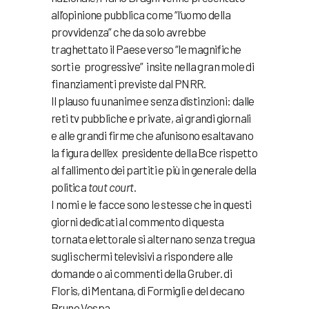
all’opinione pubblica come “l’uomo della
provvidenza” che da solo avrebbe
traghettato il Paese verso “le magnifiche
sorti e progressive” insite nella gran mole di
finanziamenti previste dal PNRR.
Il plauso fu unanime e senza distinzioni: dalle
reti tv pubbliche e private, ai grandi giornali
e alle grandi firme che al’unisono esaltavano
la figura dell’ex presidente della Bce rispetto
al fallimento dei partiti e più in generale della
politica
tout court
.
I nomi e le facce sono le stesse che in questi
giorni dedicati al commento di questa
tornata elettorale si alternano senza tregua
sugli schermi televisivi a rispondere alle
domande o ai commenti della Gruber. di
Floris, di Mentana, di Formigli e del decano
Bruno Vespa.