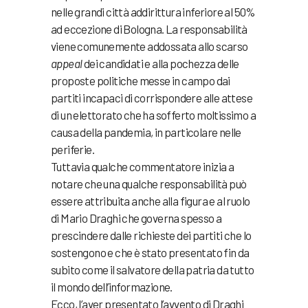
nelle grandi città addirittura inferiore al 50%
ad eccezione di Bologna. La responsabilità
viene comunemente addossata allo scarso
appeal
dei candidati e alla pochezza delle
proposte politiche messe in campo dai
partiti incapaci di corrispondere alle attese
di un elettorato che ha sofferto moltissimo a
causa della pandemia, in particolare nelle
periferie.
Tuttavia qualche commentatore inizia a
notare che una qualche responsabilità può
essere attribuita anche alla figura e al ruolo
di Mario Draghi che governa spesso a
prescindere dalle richieste dei partiti che lo
sostengono e che è stato presentato fin da
subito come il salvatore della patria da tutto
il mondo dell’informazione.
Ecco, l’aver presentato l’avvento di Draghi