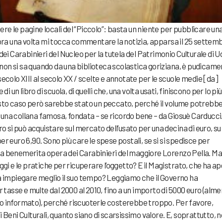
ggere le pagine locali del “Piccolo”: basta un niente per pubblicare un
cora una volta mi tocca commentare la notizia, apparsa il 25 settem
dei Carabinieri del Nucleo per la tutela del Patrimonio Culturale di U
to non si sa quando da una biblioteca scolastica goriziana, è pudicam
secolo XIII al secolo XX / scelte e annotate per le scuole medie [da]
di un libro di scuola, di quelli che, una volta usati, finiscono per lo più
esto caso però sarebbe stato un peccato, perché il volume potrebb
una collana famosa, fondata – se ricordo bene – da Giosuè Carducci. 
ro si può acquistare sul mercato dell’usato per una decina di euro, su
r euro 6,90. Sono più care le spese postali, se si si spedisce per
la benemerita opera dei Carabinieri del maggiore Lorenzo Pella. Ma
ggi e le pratiche per ricuperare l’oggetto? E il Magistrato, che ha a
va impiegare meglio il suo tempo? Leggiamo che il Governo ha
r tasse e multe dal 2000 al 2010, fino a un importo di 5000 euro (alm
no informato), perché riscuoterle costerebbe troppo. Per favore,
 Beni Culturali, quanto siano di scarsissimo valore. E, soprattutto, 