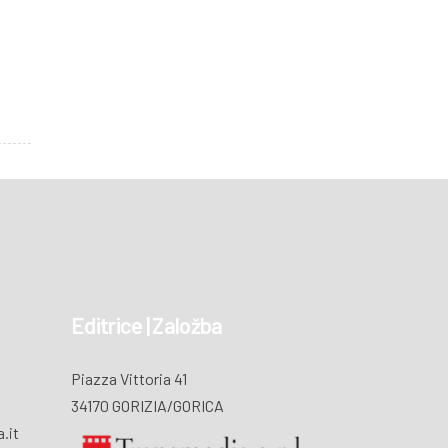
Editrice | Založba
Piazza Vittoria 41
34170 GORIZIA/GORICA
.it