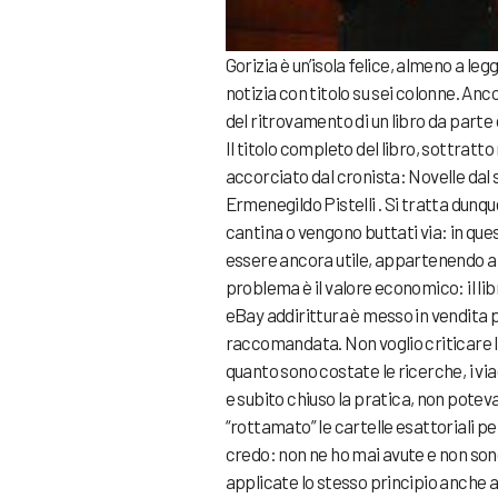
Gorizia è un’isola felice, almeno a le
notizia con titolo su sei colonne. An
del ritrovamento di un libro da parte 
Il titolo completo del libro, sottrat
accorciato dal cronista: Novelle dal 
Ermenegildo Pistelli . Si tratta dunque 
cantina o vengono buttati via: in qu
essere ancora utile, appartenendo a 
problema è il valore economico: il lib
eBay addirittura è messo in vendita pe
raccomandata. Non voglio criticare 
quanto sono costate le ricerche, i via
e subito chiuso la pratica, non pote
“rottamato” le cartelle esattoriali pe
credo: non ne ho mai avute e non so
applicate lo stesso principio anche ai