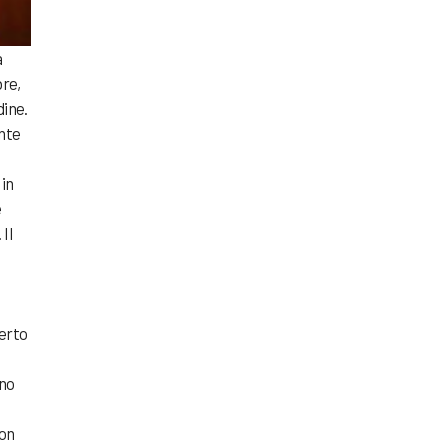
a
bre,
dine.
ente
 in
e
Il
perto
eno
non