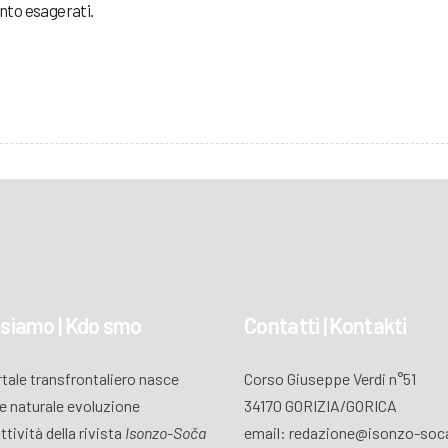
nto esagerati.
 siamo | Kdo smo
Contatti | Kontakti
ortale transfrontaliero nasce
Corso Giuseppe Verdi n°51
 naturale evoluzione
34170 GORIZIA/GORICA
attività della rivista
Isonzo-Soča
email: redazione@isonzo-soca