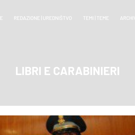
E
REDAZIONE | UREDNIŠTVO
TEMI | TEME
ARCHIV
LIBRI E CARABINIERI