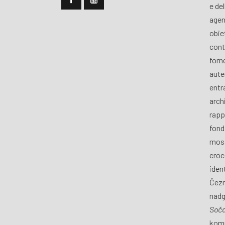
e de
agen
obiet
cont
forn
aute
entra
archi
rapp
fond
mosa
croce
iden
Čezm
nadg
Soč
komu