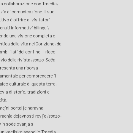
lla collaborazione con Tmedia,
zia di comunicazione. Il suo
tivo è offrire ai visitatori
enuti informativi bilingui,
endo una visione completa e
ntica della vita nel Goriziano, da
mbi i lati del confine. Il ricco
vio della rivista
Isonzo-Soča
resenta una risorsa
amentale per comprendere il
ico culturale di questa terra,
via di storie, tradizioni e
tità.
ejni portal je naravna
radnja dejavnosti revije
Isonzo-
a
in sodelovanja s
nikacijsko agencijo Tmedia.