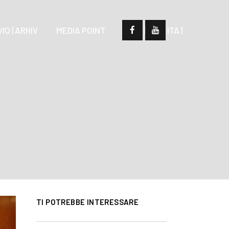
IO | ARHIV
MEDIA POINT
| SLO |
| ITA |
TI POTREBBE INTERESSARE