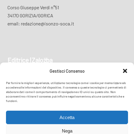
Corso Giuseppe Verdi n°51
34170 GORIZIA/GORICA
email: redazione@isonzo-soca.it
Editrice | Založba
Gestisci Consenso
Piazza Vittoria 41
Per fornire le migliori esperienze, utilizziamo tecnologie come i cookie per memorizzare e/o
34170 GORIZIA/GORICA
accedere alle informazioni del dispositivo. Il consenso a queste tecnologie ci permetterà di
elaborare dati come il comportamento di navigazione o ID unici su questo sito. Non
acconsentire o ritirare il consenso può influire negativamente su alcune caratteristiche e
funzioni.
Accetta
Nega