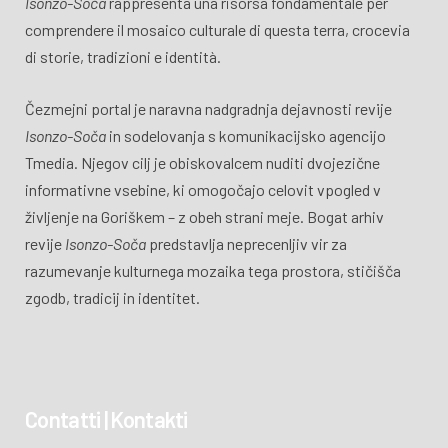
Isonzo-Soča
rappresenta una risorsa fondamentale per
comprendere il mosaico culturale di questa terra, crocevia
di storie, tradizioni e identità.
Čezmejni portal je naravna nadgradnja dejavnosti revije
Isonzo-Soča
in sodelovanja s komunikacijsko agencijo
Tmedia. Njegov cilj je obiskovalcem nuditi dvojezične
informativne vsebine, ki omogočajo celovit vpogled v
življenje na Goriškem – z obeh strani meje. Bogat arhiv
revije
Isonzo-Soča
predstavlja neprecenljiv vir za
razumevanje kulturnega mozaika tega prostora, stičišča
zgodb, tradicij in identitet.
Contatti | Kontakti