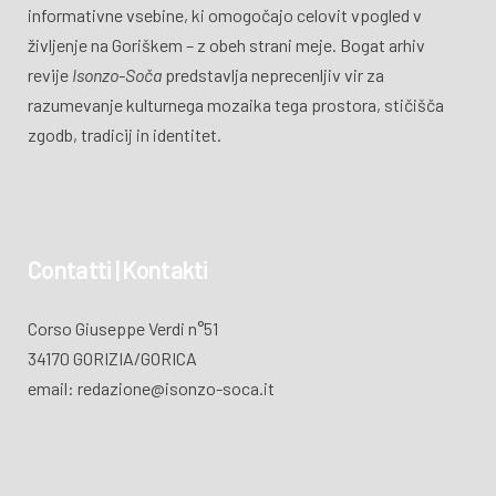
informativne vsebine, ki omogočajo celovit vpogled v
življenje na Goriškem – z obeh strani meje. Bogat arhiv
revije
Isonzo-Soča
predstavlja neprecenljiv vir za
razumevanje kulturnega mozaika tega prostora, stičišča
zgodb, tradicij in identitet.
Contatti | Kontakti
Corso Giuseppe Verdi n°51
34170 GORIZIA/GORICA
email: redazione@isonzo-soca.it