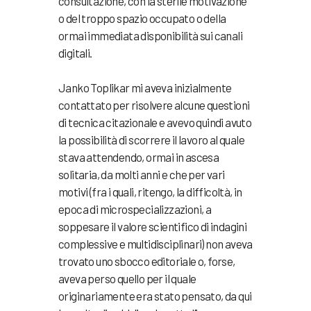
consultazione, con la sterile motivazione
o del troppo spazio occupato o della
ormai immediata disponibilità sui canali
digitali.
Janko Toplikar mi aveva inizialmente
contattato per risolvere alcune questioni
di tecnica citazionale e avevo quindi avuto
la possibilità di scorrere il lavoro al quale
stava attendendo, ormai in ascesa
solitaria, da molti anni e che per vari
motivi (fra i quali, ritengo, la difficoltà, in
epoca di microspecializzazioni, a
soppesare il valore scientifico di indagini
complessive e multidisciplinari) non aveva
trovato uno sbocco editoriale o, forse,
aveva perso quello per il quale
originariamente era stato pensato, da qui