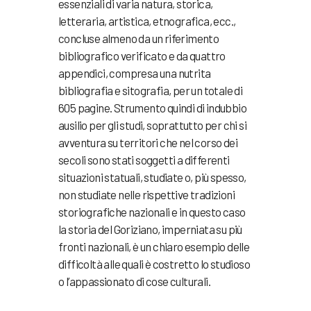
essenziali di varia natura, storica,
letteraria, artistica, etnografica, ecc.,
concluse almeno da un riferimento
bibliografico verificato e da quattro
appendici, compresa una nutrita
bibliografia e sitografia, per un totale di
605 pagine.
Strumento quindi di indubbio
ausilio per gli studi, soprattutto per chi si
avventura su territori che nel corso dei
secoli sono stati soggetti a differenti
situazioni statuali, studiate o, più spesso,
non studiate nelle rispettive tradizioni
storiografiche nazionali e in questo caso
la storia del Goriziano, imperniata su più
fronti nazionali, è un chiaro esempio delle
difficoltà alle quali è costretto lo studioso
o l’appassionato di cose culturali.