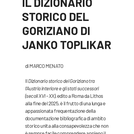
IL DIZIONARIO
STORICO DEL
GORIZIANO DI
JANKO TOPLIKAR
di MARCO MENATO
Il
Dizionario
storico del Goriziano tra
l’Austria interiore e gli stati successori
(secoli XVI – XX)
, edito a Roma da Lithos
alla fine del 2025, è il frutto di una lunga e
appassionata frequentazione della
documentazione bibliografica di ambito
storico unita alla consapevolezza che non
è sempre facile comprendere appieno il