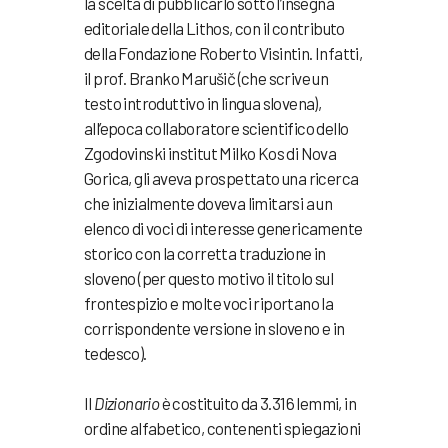
la scelta di pubblicarlo sotto l’insegna
editoriale della Lithos, con il contributo
della Fondazione Roberto Visintin. Infatti,
il prof. Branko Marušič (che scrive un
testo introduttivo in lingua slovena),
all’epoca collaboratore scientifico dello
Zgodovinski institut Milko Kos di Nova
Gorica, gli aveva prospettato una ricerca
che inizialmente doveva limitarsi a un
elenco di voci di interesse genericamente
storico con la corretta traduzione in
sloveno (per questo motivo il titolo sul
frontespizio e molte voci riportano la
corrispondente versione in sloveno e in
tedesco).
Il
Dizionario
è costituito da 3.316 lemmi, in
ordine alfabetico, contenenti
spiegazioni