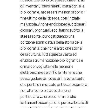
gli inventari, i censimenti, i cataloghi e le
bibliografie, necessari, ma non proprio il
fine ultimo della Ricerca, con l’iniziale
maiuscola. Anche enciclopedie, dizionari,
glossari, prontuari, ecc. hanno subito la
stessa sorte, pur costituendo una
porzione significativa della storia della
bibliografia, che non è altro che storia
della cultura. Tutta questa vasta ed
erudita strumentazione bibliografica è
ormai convogliata nelle memorie
elettroniche ed è difficile ritenere che
possa godere di nuove primavere, tanto
che perfino il mercato antiquario sembra
non attribuire più a queste fonti
particolare valore economico, che
lentamente scompaiono pure dalle sale di