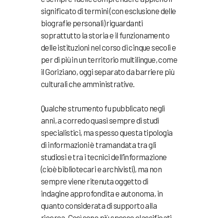
significato di termini (con esclusione delle
biografie personali) riguardanti
soprattutto la storia e il funzionamento
delle istituzioni nel corso di cinque secoli e
per di più in un territorio multilingue, come
il Goriziano, oggi separato da barriere più
culturali che amministrative.
Qualche strumento fu pubblicato negli
anni, a corredo quasi sempre di studi
specialistici, ma spesso questa tipologia
di informazioni è tramandata tra gli
studiosi e tra i tecnici dell’informazione
(cioè bibliotecari e archivisti), ma non
sempre viene ritenuta oggetto di
indagine approfondita e autonoma, in
quanto considerata di supporto alla
ricerca. Così sono più spesso classificati