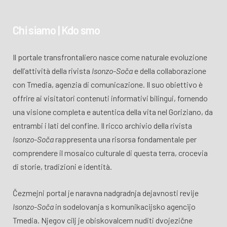
Chi siamo | Kdo smo
Il portale transfrontaliero nasce come naturale evoluzione
dell’attività della rivista
Isonzo-Soča
e della collaborazione
con Tmedia, agenzia di comunicazione. Il suo obiettivo è
offrire ai visitatori contenuti informativi bilingui, fornendo
una visione completa e autentica della vita nel Goriziano, da
entrambi i lati del confine. Il ricco archivio della rivista
Isonzo-Soča
rappresenta una risorsa fondamentale per
comprendere il mosaico culturale di questa terra, crocevia
di storie, tradizioni e identità.
Čezmejni portal je naravna nadgradnja dejavnosti revije
Isonzo-Soča
in sodelovanja s komunikacijsko agencijo
Tmedia. Njegov cilj je obiskovalcem nuditi dvojezične