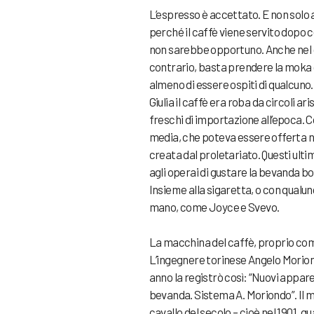
L’espresso è accettato. E non solo a
perché il caffè viene servito dopo ce
non sarebbe opportuno. Anche nel cu
contrario, basta prendere la moka di 
almeno di essere ospiti di qualcuno.
Giulia il caffè era roba da circoli 
freschi di importazione all’epoca. C
media, che poteva essere offerta ne
creata dal proletariato. Questi ult
agli operai di gustare la bevanda bo
Insieme alla sigaretta, o con qualun
mano, come Joyce e Svevo.
La macchina del caffè, proprio come
L’ingegnere torinese Angelo Moriondo
anno la registrò così: “Nuovi appar
bevanda. Sistema A. Moriondo”. Il m
cavallo del secolo – cioè nel 1901, 