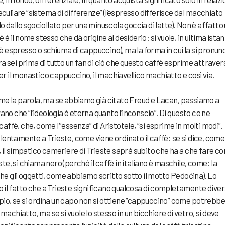
peculiare “sistema di differenze” (l’espresso differisce dal macchiato
do dallo sgociollato per una minuscola goccia di latte). Non è affatto
è il nome stesso che dà origine al desiderio: si vuole, in ultima istan
è espresso o schiuma di cappuccino), ma la forma in cui la si pronunc
ra sei prima di tutto un fan di ciò che questo caffè esprime attraver
 per il monastico cappuccino, il machiavellico machiatto e così via.
ome la parola, ma se abbiamo già citato Freud e Lacan, passiamo a
vano che “l’ideologia è eterna quanto l’inconscio”. Di questo ce ne
affè, che, come l’”essenza” di Aristotele, “si esprime in molti modi”.
lentamente a Trieste, come viene ordinato il caffè: se si dice, come 
, il simpatico cameriere di Trieste saprà subito che ha a che fare co
te, si chiama nero (perché il caffè in italiano è maschile, come: la
he gli oggetti, come abbiamo scritto sotto il motto Pedoćina). Lo
ero il fatto che a Trieste significano qualcosa di completamente dive
pio, se si ordina un capo non si ottiene “cappuccino” come potrebbe
chiatto, ma se si vuole lo stesso in un bicchiere di vetro, si deve