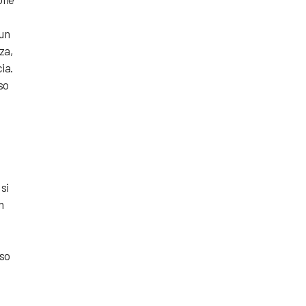
 un
za,
ia.
so
si
n
rso