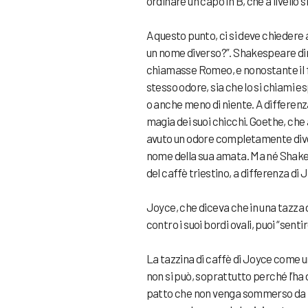
ordinare un capo in B, che a livello 
A questo punto, ci si deve chiedere
un nome diverso?”. Shakespeare dir
chiamasse Romeo, e nonostante il fat
stesso odore, sia che lo si chiami 
o anche meno di niente. A differenza
magia dei suoi chicchi. Goethe, che
avuto un odore completamente dive
nome della sua amata. Ma né Shak
del caffè triestino, a differenza di 
Joyce, che diceva che in una tazza d
contro i suoi bordi ovali, puoi “sentir
La tazzina di caffè di Joyce come u
non si può, soprattutto perché l’ha d
patto che non venga sommerso da moto