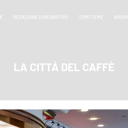
E
REDAZIONE | UREDNIŠTVO
TEMI | TEME
ARCHIV
LA CITTÀ DEL CAFFÈ