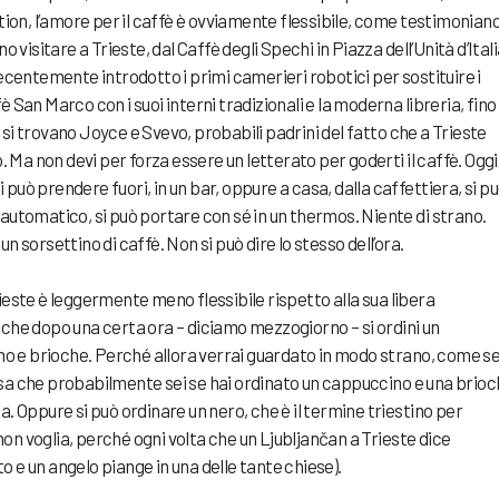
ation, l’amore per il caffè è ovviamente flessibile, come testimonian
o visitare a Trieste, dal Caffè degli Spechi in Piazza dell’Unità d’Italia
recentemente introdotto i primi camerieri robotici per sostituire i
 San Marco con i suoi interni tradizionali e la moderna libreria, fino
si trovano Joyce e Svevo, probabili padrini del fatto che a Trieste
o. Ma non devi per forza essere un letterato per goderti il caffè. Oggi 
Si può prendere fuori, in un bar, oppure a casa, dalla caffettiera, si p
 automatico, si può portare con sé in un thermos. Niente di strano.
n sorsettino di caffè. Non si può dire lo stesso dell’ora.
ieste è leggermente meno flessibile rispetto alla sua libera
 che dopo una certa ora – diciamo mezzogiorno – si ordini un
 e brioche. Perché allora verrai guardato in modo strano, come s
osa che probabilmente sei se hai ordinato un cappuccino e una brio
a. Oppure si può ordinare un nero, che è il termine triestino per
on voglia, perché ogni volta che un Ljubljančan a Trieste dice
 e un angelo piange in una delle tante chiese).