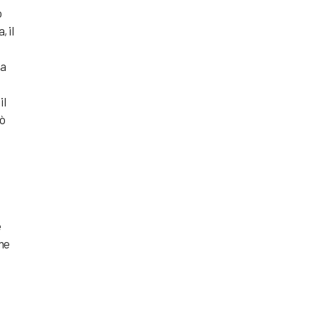
o
, il
 a
il
uò
e
che