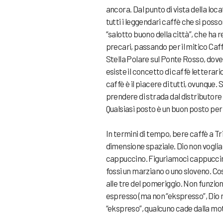
ancora. Dal punto di vista della loc
tutti i leggendari caffè che si posson
“salotto buono della città”, che ha 
precari, passando per il mitico Caffè
Stella Polare sul Ponte Rosso, dove 
esiste il concetto di caffè letterari
caffè è il piacere di tutti, ovunque. 
prendere di strada dal distributore
Qualsiasi posto è un buon posto per u
In termini di tempo, bere caffè a Tr
dimensione spaziale. Dio non voglia
cappuccino. Figuriamoci cappuccino
fossi un marziano o uno sloveno. C
alle tre del pomeriggio. Non funzion
espresso (ma non “ekspresso”, Dio n
“ekspreso”, qualcuno cade dalla moto