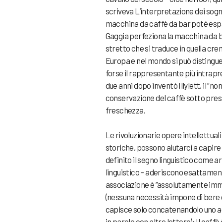
scriveva L’interpretazione dei sogni
macchina da caffè da bar poté espan
Gaggia perfeziona la macchina da b
stretto che si traduce in quella crem
Europa e nel mondo si può distinguer
forse il rappresentante più intrapren
due anni dopo inventò Illylett, il “
conservazione del caffè sotto press
freschezza.
Le rivoluzionarie opere intellettual
storiche, possono aiutarci a capire 
definito il segno linguistico come ar
linguistico – aderiscono esattament
associazione è “assolutamente immot
(nessuna necessità impone di bere ca
capisce solo concatenandolo uno ad
in parole con altre lettere); Il caffè