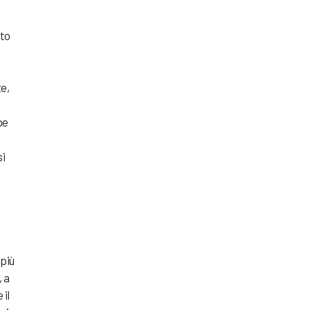
tto
e,
be
i
 più
, a
 il