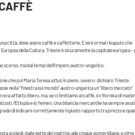
 CAFFÈ
una città, deve avere caffè e caffetterie. E se è ormai risaputo che
e Europea della Cultura, Trieste è sicuramente la capitale europea –
nno scorso, ma dai tempi dell’Impero austro-ungarico.
ione che poi Maria Teresa attuò in pieno, ovvero: dichiarò Trieste
sse nella “finestra sul mondo” austro-ungarica un “libero mercato”
era affatto libero, ma, se ci limitiamo al caffè, si riforniva di mater
zzati, l’Etiopia e lo Yemen. Una bilancia mercantile ha sempre avut
grado di indicare correttamente il giusto rapporto tra prezzo e qual
esta ai piedi, dalle sette del mattino alle cinque pomeridiane, e oltre