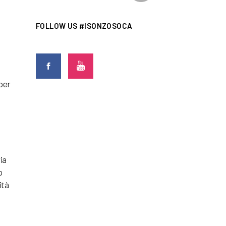
FOLLOW US #ISONZOSOCA
 per
ia
o
ità