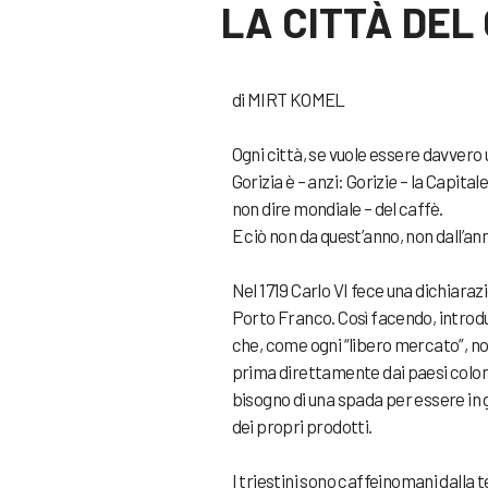
LA CITTÀ DEL
di MIRT KOMEL
Ogni città, se vuole essere davvero 
Gorizia è – anzi: Gorizi
e
– la Capital
non dire mondiale – del caffè.
E ciò non da quest’anno, non dall’a
Nel 1719 Carlo VI fece una dichiaraz
Porto Franco. Così facendo, introdu
che, come ogni “libero mercato”, non 
prima direttamente dai paesi coloni
bisogno di una spada per essere in 
dei propri prodotti.
I triestini sono caffeinomani dalla t