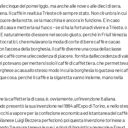
lle cinque del pomeriggio, ma anche alle nove o alle dieci di sera,
na. Il caffè in realtà a Trieste c’è sempre stato. Non c’è un’ora in cui
ore della notte, se la macchina è ancora in funzione. E in caso
casa e metterla sul fuoco – se si ha la fortuna di vivere a Trieste, o
 E naturalmente di essere nel secolo giusto, perché in Friuli Venezia
aristocratici, che emulavano la moda di corte di bere caffè e cacao
on l’ascesa della borghesia, il caffè divenne una cosa della classe
i caffè come un’eccedenza di piacere, fornita dall’eccedenza di val
imi potevano permettersi solo il caffè di caffettiera, che permettev
rghese a casa allo stesso modo in cui la borghesia lo gustava nei caf
que cosa, perché il caffè e la sigaretta vanno insieme, mano nella
 la caffetteria di casa, è, ovviamente, un’invenzione italiana.
 presentò la sua invenzione nel 1884 all’Expo di Torino, e nello ste
ecchi a vapore per la confezione economica ed istantanea del caffè 
ilanese Luigi Bezzera perfezionò poi questa invenzione torinese a
quando Saussure teneva le sue Lezioni di linguistica generale e Freud