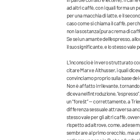
ad altri caffè, con i quali forma un 
per una macchia di latte, e il secon
caso come si chiama il caffè, perché 
non la sostanza (pura crema di caff
Se sei un amante dell’espresso, allo
il suo significante, e lo stesso vale
L’inconscio è in vero strutturato c
citare Marx e Althusser, i quali dice
convinciamo proprio sulla base del c
Non è affatto irrilevante, tornando 
diceva nell’introduzione, “espresso”
un “forešt” — correttamente, a Tries
differenza sessuale attraversa anc
stesso vale per gli altri caffè, ovv
rispetto ad altrove, come, ad esem
sembrare al primo orecchio, ma un ma