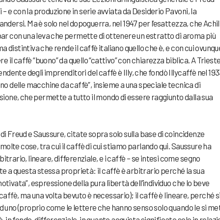
 – e con la produzione in serie avviata da Desiderio Pavoni, la
dersi. Ma è solo nel dopoguerra, nel 1947 per l’esattezza, che Achil
ar con una leva che permette di ottenere un estratto di aroma più
a distintiva che rende il caffè italiano quello che è, e con cui ovunqu
e il caffè “buono” da quello “cattivo” con chiarezza biblica. A Trieste
dente degli imprenditori del caffè è Illy, che fondò Illycaffè nel 193
nonno delle macchine da caffè”, insieme a una speciale tecnica di
ione, che permette a tutto il mondo di essere raggiunto dalla sua
i di Freud e Saussure, citate sopra solo sulla base di coincidenze
molte cose, tra cui il caffè di cui stiamo parlando qui. Saussure ha
bitrario, lineare, differenziale, e i caffè – se intesi come segno
e a questa stessa proprietà: il caffè è arbitrario perché la sua
ivata”, espressione della pura libertà dell’individuo che lo beve
ffè, ma una volta bevuto è necessario); il caffè è lineare, perché s
 uno (proprio come le lettere che hanno senso solo quando le si me
 è, in fondo, differenziale, in quanto acquista significato solo in relaz