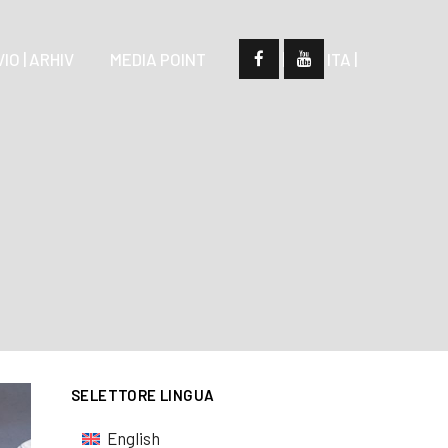
IO | ARHIV
MEDIA POINT
| SLO |
| ITA |
SELETTORE LINGUA
English