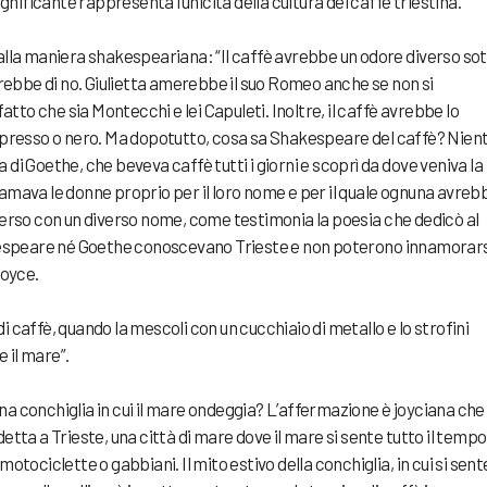
significante rappresenta l’unicità della cultura del caffè triestina.
 alla maniera shakespeariana: “Il caffè avrebbe un odore diverso so
ebbe di no. Giulietta amerebbe il suo Romeo anche se non si
to che sia Montecchi e lei Capuleti. Inoltre, il caffè avrebbe lo
espresso o nero. Ma dopotutto, cosa sa Shakespeare del caffè? Nient
 di Goethe, che beveva caffè tutti i giorni e scoprì da dove veniva la
 amava le donne proprio per il loro nome e per il quale ognuna avreb
rso con un diverso nome, come testimonia la poesia che dedicò al
espeare né Goethe conoscevano Trieste e non poterono innamorars
Joyce.
i caffè, quando la mescoli con un cucchiaio di metallo e lo strofini
e il mare”.
na conchiglia in cui il mare ondeggia? L’affermazione è joyciana che
etta a Trieste, una città di mare dove il mare si sente tutto il tempo
ciclette o gabbiani. Il mito estivo della conchiglia, in cui si sente