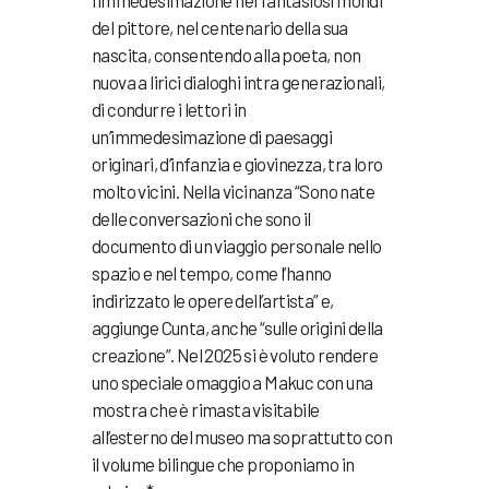
l’immedesimazione nei fantasiosi mondi
del pittore, nel centenario della sua
nascita, consentendo alla poeta, non
nuova a lirici dialoghi intra generazionali,
di condurre i lettori in
un’immedesimazione di paesaggi
originari, d’infanzia e giovinezza, tra loro
molto vicini. Nella vicinanza “Sono nate
delle conversazioni che sono il
documento di un viaggio personale nello
spazio e nel tempo, come l’hanno
indirizzato le opere dell’artista” e,
aggiunge Cunta, anche “sulle origini della
creazione”. Nel 2025 si è voluto rendere
uno speciale omaggio a Makuc con una
mostra che è rimasta visitabile
all’esterno del museo ma soprattutto con
il volume bilingue che proponiamo in