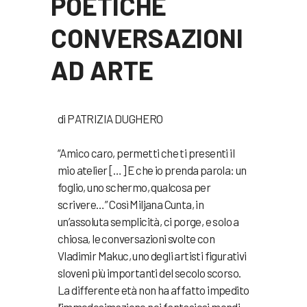
POETICHE
CONVERSAZIONI
AD ARTE
di PATRIZIA DUGHERO
“Amico caro, permetti che ti presenti il
mio atelier […] E che io prenda parola: un
foglio, uno schermo, qualcosa per
scrivere…” Così Miljana Cunta, in
un’assoluta semplicità, ci porge, e solo a
chiosa, le conversazioni svolte con
Vladimir Makuc, uno degli artisti figurativi
sloveni più importanti del secolo scorso.
La differente età non ha affatto impedito