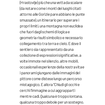
(Hrastovlje) più che una vetta da scalare
(da notare come i monti dei luoghi citati
attorno alle Gorizie pare abbiano le punte
smussate), un itinerario per superare i
propri limiti, una montagna non euclidea
che fuori dagli schemi di logica e
geometria risulti simbolico e necessario
collegamento tra terra e cielo. E dove il
sentiero sia rappresentato da una
collezione di espressioni significative, a
volte immote nel silenzio, altre mobili,
occasionali esperienze della nostra vita e
i panorami giungano dalle immagini del
pittore come distese lungo un percorso
mistagogico. E allora “Chiudi gli occhi e
cerchi l’immagine a cui aggrapparti
mentre cadi. Qualcuna è troppo lontana,
qualcuna troppo debole per un sostegno.