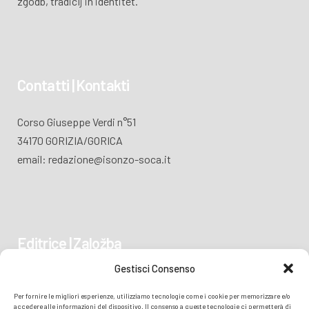
zgodb, tradicij in identitet.
Contatti | Kontakti
Corso Giuseppe Verdi n°51
34170 GORIZIA/GORICA
email: redazione@isonzo-soca.it
Editrice | Založba
Gestisci Consenso
Piazza Vittoria 41
Per fornire le migliori esperienze, utilizziamo tecnologie come i cookie per memorizzare e/o
34170 GORIZIA/GORICA
accedere alle informazioni del dispositivo. Il consenso a queste tecnologie ci permetterà di