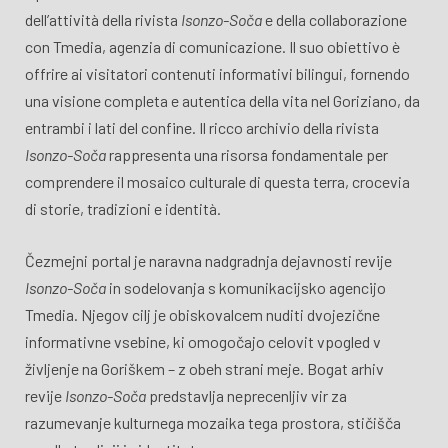
dell’attività della rivista
Isonzo-Soča
e della collaborazione
con Tmedia, agenzia di comunicazione. Il suo obiettivo è
offrire ai visitatori contenuti informativi bilingui, fornendo
una visione completa e autentica della vita nel Goriziano, da
entrambi i lati del confine. Il ricco archivio della rivista
Isonzo-Soča
rappresenta una risorsa fondamentale per
comprendere il mosaico culturale di questa terra, crocevia
di storie, tradizioni e identità.
Čezmejni portal je naravna nadgradnja dejavnosti revije
Isonzo-Soča
in sodelovanja s komunikacijsko agencijo
Tmedia. Njegov cilj je obiskovalcem nuditi dvojezične
informativne vsebine, ki omogočajo celovit vpogled v
življenje na Goriškem – z obeh strani meje. Bogat arhiv
revije
Isonzo-Soča
predstavlja neprecenljiv vir za
razumevanje kulturnega mozaika tega prostora, stičišča