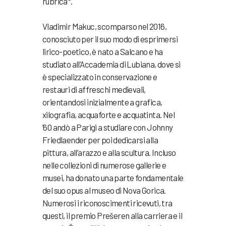
rubrica*.
Vladimir Makuc, scomparso nel 2016,
conosciuto per il suo modo di esprimersi
lirico-poetico, è nato a Salcano e ha
studiato all’Accademia di Lubiana, dove si
è specializzato in conservazione e
restauri di affreschi medievali,
orientandosi inizialmente a grafica,
xilografia, acquaforte e acquatinta. Nel
’60 andò a Parigi a studiare con Johnny
Friedlaender per poi dedicarsi alla
pittura, all’arazzo e alla scultura. Incluso
nelle collezioni di numerose gallerie e
musei, ha donato una parte fondamentale
del suo opus al museo di Nova Gorica.
Numerosi i riconoscimenti ricevuti, tra
questi, il premio Prešeren alla carriera e il