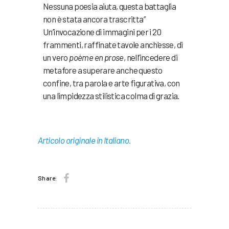
Nessuna poesia aiuta, questa battaglia
non è stata ancora trascritta”
Un’invocazione di immagini per i 20
frammenti, raffinate tavole anch’esse, di
un vero
poème en prose
, nell’incedere di
metafore a superare anche questo
confine, tra parola e arte figurativa, con
una limpidezza stilistica colma di grazia.
Articolo originale in Italiano.
Share: