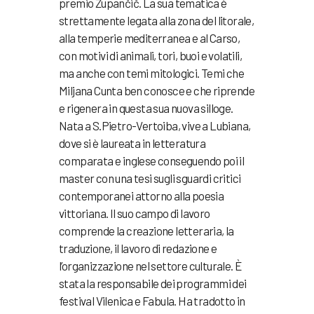
premio Župančič. La sua tematica è
strettamente legata alla zona del litorale,
alla temperie mediterranea e al Carso,
con motivi di animali, tori, buoi e volatili,
ma anche con temi mitologici. Temi che
Miljana Cunta ben conosce e che riprende
e rigenera in questa sua nuova silloge.
Nata a S.Pietro-Vertoiba, vive a Lubiana,
dove si è laureata in letteratura
comparata e inglese conseguendo poi il
master con una tesi sugli sguardi critici
contemporanei attorno alla poesia
vittoriana. Il suo campo di lavoro
comprende la creazione letteraria, la
traduzione, il lavoro di redazione e
l’organizzazione nel settore culturale. È
stata la responsabile dei programmi dei
festival Vilenica e Fabula. Ha tradotto in