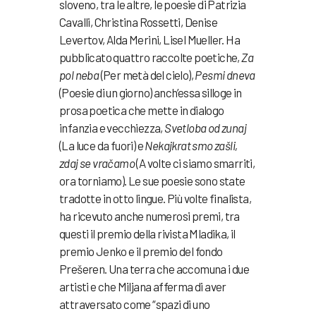
sloveno, tra le altre, le poesie di Patrizia
Cavalli, Christina Rossetti, Denise
Levertov, Alda Merini, Lisel Mueller. Ha
pubblicato quattro raccolte poetiche,
Za
pol
neba
(Per metà del cielo),
Pesmi dneva
(Poesie di un giorno) anch’essa silloge in
prosa poetica che mette in dialogo
infanzia e vecchiezza,
Svetloba od zunaj
(La luce da fuori) e
Nekajkrat smo zašli,
zdaj se vračamo
(A volte ci siamo smarriti,
ora torniamo). Le sue poesie sono state
tradotte in otto lingue. Più volte finalista,
ha ricevuto anche numerosi premi, tra
questi il premio della rivista Mladika, il
premio Jenko e il premio del fondo
Prešeren. Una terra che accomuna i due
artisti e che Miljana afferma di aver
attraversato come “spazi di uno