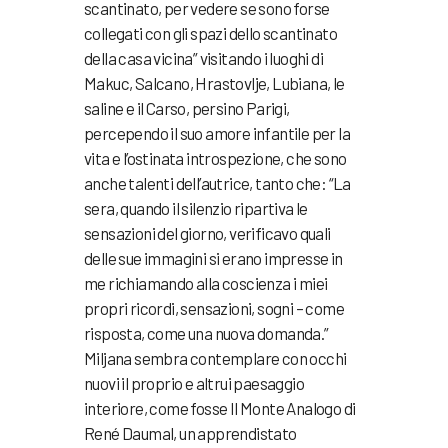
scantinato, per vedere se sono forse
collegati con gli spazi dello scantinato
della casa vicina” visitando i luoghi di
Makuc, Salcano, Hrastovlje, Lubiana, le
saline e il Carso, persino Parigi,
percependo il suo amore infantile per la
vita e l’ostinata introspezione, che sono
anche talenti dell’autrice, tanto che: “La
sera, quando il silenzio ripartiva le
sensazioni del giorno, verificavo quali
delle sue immagini si erano impresse in
me richiamando alla coscienza i miei
propri ricordi, sensazioni, sogni – come
risposta, come una nuova domanda.”
Miljana sembra contemplare con occhi
nuovi il proprio e altrui paesaggio
interiore, come fosse Il Monte Analogo di
René Daumal, un apprendistato