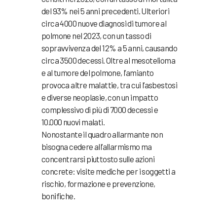
del 93% nei 5 anni precedenti. Ulteriori
circa 4000 nuove diagnosi di tumore al
polmone nel 2023, con un tasso di
sopravvivenza del 12% a 5 anni, causando
circa 3500 decessi. Oltre al mesotelioma
e al tumore del polmone, l’amianto
provoca altre malattie, tra cui l’asbestosi
e diverse neoplasie, con un impatto
complessivo di più di 7000 decessi e
10.000 nuovi malati.
Nonostante il quadro allarmante non
bisogna cedere all’allarmismo ma
concentrarsi piuttosto sulle azioni
concrete: visite mediche per i soggetti a
rischio, formazione e prevenzione,
bonifiche.