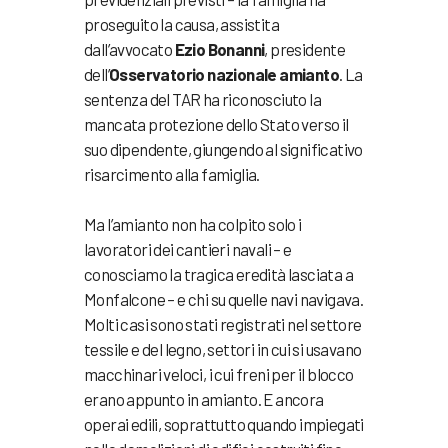
proseguito la causa, assistita
dall’avvocato
Ezio Bonanni
, presidente
dell’
Osservatorio nazionale amianto
. La
sentenza del TAR ha riconosciuto la
mancata protezione dello Stato verso il
suo dipendente, giungendo al significativo
risarcimento alla famiglia.
Ma l’amianto non ha colpito solo i
lavoratori dei cantieri navali – e
conosciamo la tragica eredità lasciata a
Monfalcone – e chi su quelle navi navigava.
Molti casi sono stati registrati nel settore
tessile e del legno, settori in cui si usavano
macchinari veloci, i cui freni per il blocco
erano appunto in amianto. E ancora
operai edili, soprattutto quando impiegati