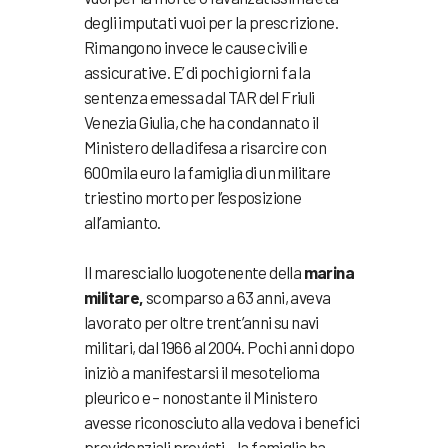
degli imputati vuoi per la prescrizione.
Rimangono invece le cause civili e
assicurative. E’ di pochi giorni fa la
sentenza emessa dal TAR del Friuli
Venezia Giulia, che ha condannato il
Ministero della difesa a risarcire con
600mila euro la famiglia di un militare
triestino morto per l’esposizione
all’amianto.
Il maresciallo luogotenente della
marina
militare,
scomparso a 63 anni, aveva
lavorato per oltre trent’anni su navi
militari, dal 1966 al 2004. Pochi anni dopo
iniziò a manifestarsi il mesotelioma
pleurico e – nonostante il Ministero
avesse riconosciuto alla vedova i benefici
previdenziali previsti – la famiglia ha