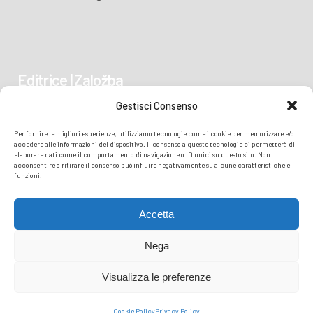
Editrice | Založba
Gestisci Consenso
Piazza Vittoria 41
Per fornire le migliori esperienze, utilizziamo tecnologie come i cookie per memorizzare e/o
34170 GORIZIA/GORICA
accedere alle informazioni del dispositivo. Il consenso a queste tecnologie ci permetterà di
elaborare dati come il comportamento di navigazione o ID unici su questo sito. Non
acconsentire o ritirare il consenso può influire negativamente su alcune caratteristiche e
funzioni.
Accetta
Nega
Visualizza le preferenze
© COPYRIGHT
TRANSMEDIA SRL
- READZIONE ISONZO SOČA -
PRIVACY
Cookie Policy
Privacy Policy