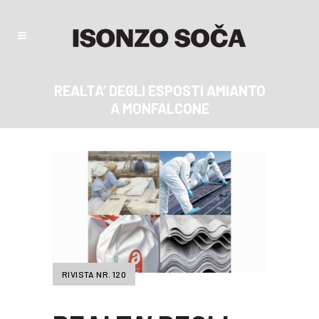
REALTA’ DEGLI ESPOSTI AMIANTO
A MONFALCONE
RIVISTA NR. 120