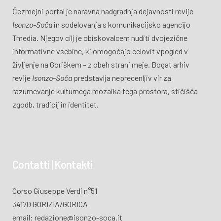
Čezmejni portal je naravna nadgradnja dejavnosti revije
Isonzo-Soča
in sodelovanja s komunikacijsko agencijo
Tmedia. Njegov cilj je obiskovalcem nuditi dvojezične
informativne vsebine, ki omogočajo celovit vpogled v
življenje na Goriškem – z obeh strani meje. Bogat arhiv
revije
Isonzo-Soča
predstavlja neprecenljiv vir za
razumevanje kulturnega mozaika tega prostora, stičišča
zgodb, tradicij in identitet.
Contatti | Kontakti
Corso Giuseppe Verdi n°51
34170 GORIZIA/GORICA
email: redazione@isonzo-soca.it