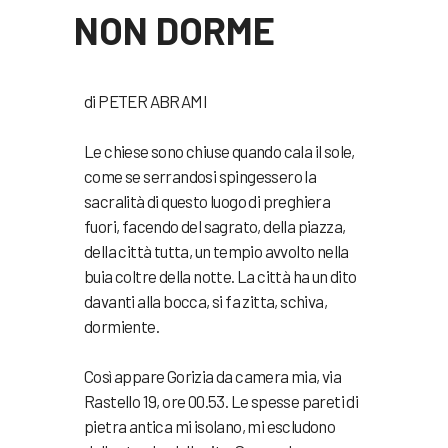
NON DORME
di PETER ABRAMI
Le chiese sono chiuse quando cala il sole,
come se serrandosi spingessero la
sacralità di questo luogo di preghiera
fuori, facendo del sagrato, della piazza,
della città tutta, un tempio avvolto nella
buia coltre della notte. La città ha un dito
davanti alla bocca, si fa zitta, schiva,
dormiente.
Così appare Gorizia da camera mia, via
Rastello 19, ore 00.53. Le spesse pareti di
pietra antica mi isolano, mi escludono