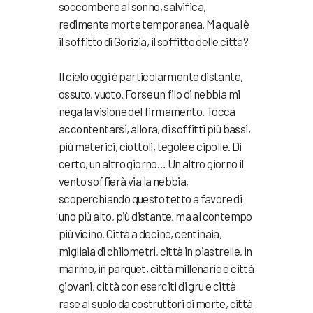
soccombere al sonno, salvifica,
redimente morte temporanea. Ma qual è
il soffitto di Gorizia, il soffitto delle città?
Il cielo oggi è particolarmente distante,
ossuto, vuoto. Forse un filo di nebbia mi
nega la visione del firmamento. Tocca
accontentarsi, allora, di soffitti più bassi,
più materici, ciottoli, tegole e cipolle. Di
certo, un altro giorno… Un altro giorno il
vento soffierà via la nebbia,
scoperchiando questo tetto a favore di
uno più alto, più distante, ma al contempo
più vicino. Città a decine, centinaia,
migliaia di chilometri, città in piastrelle, in
marmo, in parquet, città millenarie e città
giovani, città con eserciti di gru e città
rase al suolo da costruttori di morte, città