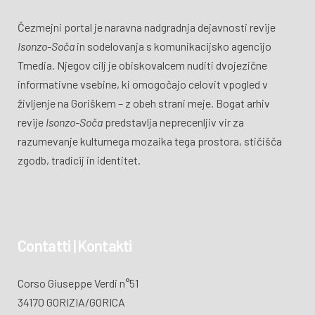
Čezmejni portal je naravna nadgradnja dejavnosti revije
Isonzo-Soča
in sodelovanja s komunikacijsko agencijo
Tmedia. Njegov cilj je obiskovalcem nuditi dvojezične
informativne vsebine, ki omogočajo celovit vpogled v
življenje na Goriškem – z obeh strani meje. Bogat arhiv
revije
Isonzo-Soča
predstavlja neprecenljiv vir za
razumevanje kulturnega mozaika tega prostora, stičišča
zgodb, tradicij in identitet.
Contatti | Kontakti
Corso Giuseppe Verdi n°51
34170 GORIZIA/GORICA