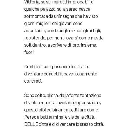
Vittoria, se sui muretti improbabili di
qualche palazzo, sulla saracinesca
sormontata da un’insegna che ha visto
giorni migliori, dei giovani sono
appollaiati, con le unghie e con gli artigli,
resistendo, per non trovarsi come me, da
soli, dentro, a scrivere di loro, insieme,
fuori.
Dentro e fuori possono d’un tratto
diventare concetti spaventosamente
concreti.
Sono colto, allora, dalla forte tentazione
di violare questa inviolabile opposizione,
questo biblico binarismo, di fare come
Perec e buttarmi nelle vie della città,
DELLE città e di diventare io stesso città,