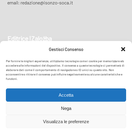
email: redazione@isonzo-soca.it
Editrice | Založba
Gestisci Consenso
Piazza Vittoria 41
Per fornire le migliori esperienze, utilizziamo tecnologie come i cookie per memorizzare e/o
34170 GORIZIA/GORICA
accedere alle informazioni del dispositivo. Il consenso a queste tecnologie ci permetterà di
elaborare dati come il comportamento di navigazione o ID unici su questo sito. Non
acconsentire o ritirare il consenso può influire negativamente su alcune caratteristiche e
funzioni.
Accetta
Nega
Visualizza le preferenze
© COPYRIGHT
TRANSMEDIA SRL
- READZIONE ISONZO SOČA -
PRIVACY