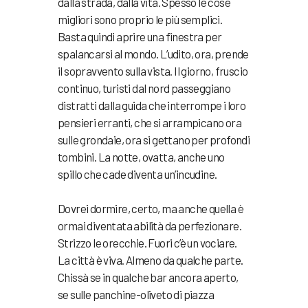
dalla strada, dalla vita. Spesso le cose
migliori sono proprio le più semplici.
Basta quindi aprire una finestra per
spalancarsi al mondo. L’udito, ora, prende
il sopravvento sulla vista. Il giorno, fruscio
continuo, turisti dal nord passeggiano
distratti dalla guida che interrompe i loro
pensieri erranti, che si arrampicano ora
sulle grondaie, ora si gettano per profondi
tombini. La notte, ovatta, anche uno
spillo che cade diventa un’incudine.
Dovrei dormire, certo, ma anche quella è
ormai diventata abilità da perfezionare.
Strizzo le orecchie. Fuori c’è un vociare.
La città è viva. Almeno da qualche parte.
Chissà se in qualche bar ancora aperto,
se sulle panchine-oliveto di piazza