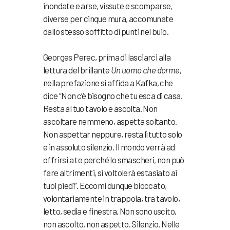
inondate e arse, vissute e scomparse,
diverse per cinque mura, accomunate
dallo stesso soffitto di punti nel buio.
Georges Perec, prima di lasciarci alla
lettura del brillante
Un uomo che dorme,
nella prefazione si affida a Kafka, che
dice “Non c’è bisogno che tu esca di casa.
Resta al tuo tavolo e ascolta. Non
ascoltare nemmeno, aspetta soltanto.
Non aspettar neppure, resta lì tutto solo
e in assoluto silenzio. Il mondo verrà ad
offrirsi a te perché lo smascheri, non può
fare altrimenti, si voltolerà estasiato ai
tuoi piedi”. Eccomi dunque bloccato,
volontariamente in trappola, tra tavolo,
letto, sedia e finestra. Non sono uscito,
non ascolto, non aspetto. Silenzio. Nelle