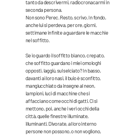
tanto da descrivermi, radiocronacarmi in
seconda persona.
Non sono Perec. Resto, scrivo. In fondo,
anche lui si perdeva, per ore, giorni,
settimane infinite a guardare le macchie
nel soffitto.
Se io guardo il soffitto bianco, crepato,
che soffitto guardano i miei omologhi
opposti, laggiù, sul selciato? In basso,
davanti ai loro nasi, il buio è sconfitto,
mangiucchiato da insegne al neon,
lampioni, luci di macchine che si
affacciano come occhi di gatti. Ci si
mettono, poi, anche i veri occhi della
città, quelle finestre illuminate,
illuminanti. Divorate, al loro interno
persone non possono, o non vogliono,