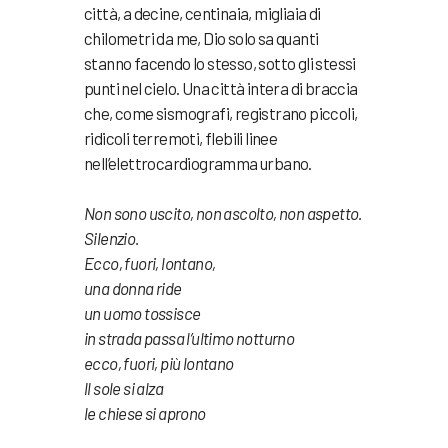
città, a decine, centinaia, migliaia di
chilometri da me, Dio solo sa quanti
stanno facendo lo stesso, sotto gli stessi
punti nel cielo. Una città intera di braccia
che, come sismografi, registrano piccoli,
ridicoli terremoti, flebili linee
nell’elettrocardiogramma urbano.
Non sono uscito, non ascolto, non aspetto.
Silenzio.
Ecco, fuori, lontano,
una donna ride
un uomo tossisce
in strada passa l’ultimo notturno
ecco, fuori, più lontano
ll sole si alza
le chiese si aprono