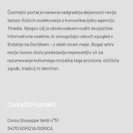
Čezmejni portal je naravna nadgradnja dejavnosti revije
Isonzo-Soča
in sodelovanja s komunikacijsko agencijo
Tmedia. Njegov cilj je obiskovalcem nuditi dvojezične
informativne vsebine, ki omogočajo celovit vpogled v
življenje na Goriškem – z obeh strani meje. Bogat arhiv
revije
Isonzo-Soča
predstavlja neprecenljiv vir za
razumevanje kulturnega mozaika tega prostora, stičišča
zgodb, tradicij in identitet.
Contatti | Kontakti
Corso Giuseppe Verdi n°51
34170 GORIZIA/GORICA