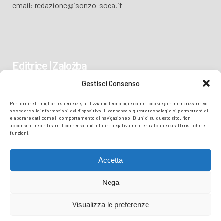
email: redazione@isonzo-soca.it
Editrice | Založba
Gestisci Consenso
Piazza Vittoria 41
Per fornire le migliori esperienze, utilizziamo tecnologie come i cookie per memorizzare e/o
34170 GORIZIA/GORICA
accedere alle informazioni del dispositivo. Il consenso a queste tecnologie ci permetterà di
elaborare dati come il comportamento di navigazione o ID unici su questo sito. Non
acconsentire o ritirare il consenso può influire negativamente su alcune caratteristiche e
funzioni.
Accetta
Nega
Visualizza le preferenze
© COPYRIGHT
TRANSMEDIA SRL
- READZIONE ISONZO SOČA -
PRIVACY