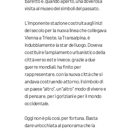
baretto e, quando aperto, una doverosa
visita al museo dei simboli del passato.
L’imponente stazione costruita agli inizi
del secolo per la nuova linea che collegava
Vienna a Trieste, la Transalpina, è
indubbiamente la star del luogo. Doveva
costituire l’ampiamento urbanistico della
città verso est e invece, grazie a due
guerre mondiali, ha finito per
rappresentare, con la nuova città che si
andava costruendo attorno, il simbolo di
un paese “altro”, un “altro” modo di vivere e
di pensare, per i goriziani e per il mondo
occidentale.
Oggi non è più così, per fortuna. Basta
dare un’occhiata al panorama che la