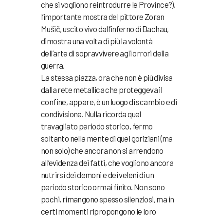
che si vogliono reintrodurre le Province?),
l’importante mostra del pittore Zoran
Mušič, uscito vivo dall’inferno di Dachau,
dimostra una volta di più la volontà
dell’arte di sopravvivere agli orrori della
guerra.
La stessa piazza, ora che non è più divisa
dalla rete metallica che proteggeva il
confine, appare, è un luogo di scambio e di
condivisione. Nulla ricorda quel
travagliato periodo storico, fermo
soltanto nella mente di quei goriziani (ma
non solo) che ancora non si arrendono
all’evidenza dei fatti, che vogliono ancora
nutrirsi dei demoni e dei veleni di un
periodo storico ormai finito. Non sono
pochi, rimangono spesso silenziosi, ma in
certi momenti ripropongono le loro