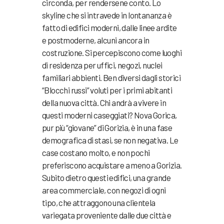
circonda, per rendersene conto. Lo
skyline che si intravede in lontananza è
fatto di edifici moderni, dalle linee ardite
e postmoderne, alcuni ancora in
costruzione. Si percepiscono come luoghi
di residenza per uffici, negozi, nuclei
familiari abbienti. Ben diversi dagli storici
“Blocchi russi” voluti per i primi abitanti
della nuova città. Chi andrà a vivere in
questi moderni caseggiati? Nova Gorica,
pur più “giovane” di Gorizia, è in una fase
demografica di stasi, se non negativa. Le
case costano molto, e non pochi
preferiscono acquistare a meno a Gorizia.
Subito dietro questi edifici, una grande
area commerciale, con negozi di ogni
tipo, che attraggono una clientela
variegata proveniente dalle due città e