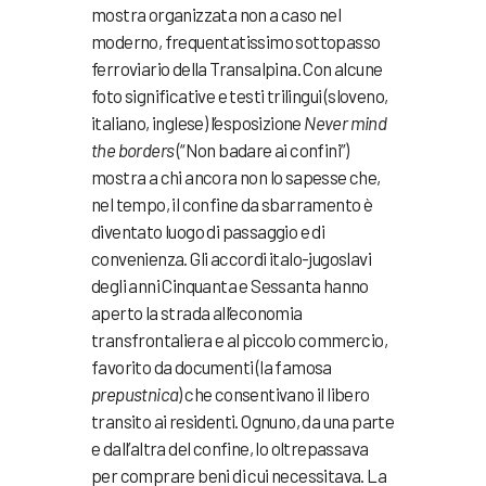
mostra organizzata non a caso nel
moderno, frequentatissimo sottopasso
ferroviario della Transalpina. Con alcune
foto significative e testi trilingui (sloveno,
italiano, inglese) l’esposizione
Never mind
the borders
(“Non badare ai confini”)
mostra a chi ancora non lo sapesse che,
nel tempo, il confine da sbarramento è
diventato luogo di passaggio e di
convenienza. Gli accordi italo-jugoslavi
degli anni Cinquanta e Sessanta hanno
aperto la strada all’economia
transfrontaliera e al piccolo commercio,
favorito da documenti (la famosa
prepustnica
) che consentivano il libero
transito ai residenti. Ognuno, da una parte
e dall’altra del confine, lo oltrepassava
per comprare beni di cui necessitava. La