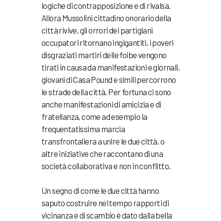
logiche di contrapposizione e di rivalsa.
Allora Mussolini cittadino onorario della
città rivive, gli orrori dei partigiani
occupatori ritornano ingigantiti, i poveri
disgraziati martiri delle foibe vengono
tirati in causa da manifestazioni e giornali,
giovani di Casa Pound e simili percorrono
le strade della città. Per fortuna ci sono
anche manifestazioni di amicizia e di
fratellanza, come ad esempio la
frequentatissima marcia
transfrontaliera a unire le due città, o
altre iniziative che raccontano di una
società collaborativa e non in conflitto.
Un segno di come le due città hanno
saputo costruire nel tempo rapporti di
vicinanza e di scambio è dato dalla bella