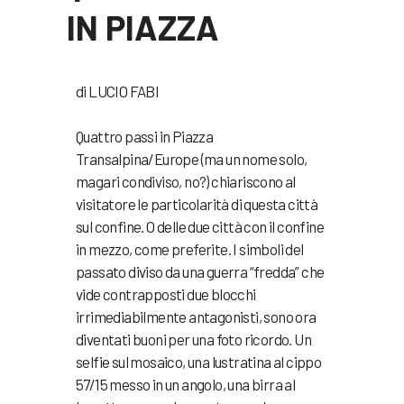
IN PIAZZA
di LUCIO FABI
Quattro passi in Piazza
Transalpina/Europe (ma un nome solo,
magari condiviso, no?) chiariscono al
visitatore le particolarità di questa città
sul confine. O delle due città con il confine
in mezzo, come preferite. I simboli del
passato diviso da una guerra “fredda” che
vide contrapposti due blocchi
irrimediabilmente antagonisti, sono ora
diventati buoni per una foto ricordo. Un
selfie sul mosaico, una lustratina al cippo
57/15 messo in un angolo, una birra al