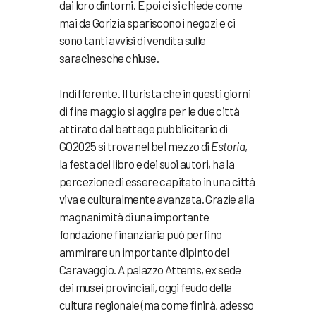
dai loro dintorni. E poi ci si chiede come
mai da Gorizia spariscono i negozi e ci
sono tanti avvisi di vendita sulle
saracinesche chiuse.
Indifferente. Il turista che in questi giorni
di fine maggio si aggira per le due città
attirato dal battage pubblicitario di
GO2025 si trova nel bel mezzo di
Estoria
,
la festa del libro e dei suoi autori, ha la
percezione di essere capitato in una città
viva e culturalmente avanzata. Grazie alla
magnanimità di una importante
fondazione finanziaria può perfino
ammirare un importante dipinto del
Caravaggio. A palazzo Attems, ex sede
dei musei provinciali, oggi feudo della
cultura regionale (ma come finirà, adesso