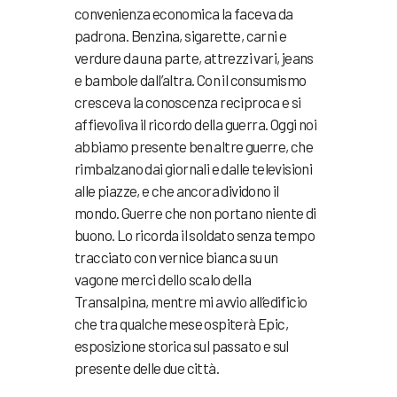
convenienza economica la faceva da
padrona. Benzina, sigarette, carni e
verdure da una parte, attrezzi vari, jeans
e bambole dall’altra. Con il consumismo
cresceva la conoscenza reciproca e si
affievoliva il ricordo della guerra. Oggi noi
abbiamo presente ben altre guerre, che
rimbalzano dai giornali e dalle televisioni
alle piazze, e che ancora dividono il
mondo. Guerre che non portano niente di
buono. Lo ricorda il soldato senza tempo
tracciato con vernice bianca su un
vagone merci dello scalo della
Transalpina, mentre mi avvio all’edificio
che tra qualche mese ospiterà Epic,
esposizione storica sul passato e sul
presente delle due città.