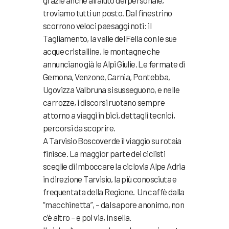
grazie anche all’aiuto del personale,
troviamo tutti un posto. Dal finestrino
scorrono veloci paesaggi noti: il
Tagliamento, la valle del Fella con le sue
acque cristalline, le montagne che
annunciano già le Alpi Giulie. Le fermate di
Gemona, Venzone, Carnia, Pontebba,
Ugovizza Valbruna si susseguono, e nelle
carrozze, i discorsi ruotano sempre
attorno a viaggi in bici, dettagli tecnici,
percorsi da scoprire.
A Tarvisio Boscoverde il viaggio su rotaia
finisce. La maggior parte dei ciclisti
sceglie di imboccare la ciclovia Alpe Adria
in direzione Tarvisio, la più conosciuta e
frequentata della Regione. Un caffè dalla
“macchinetta”, – dal sapore anonimo, non
c’è altro – e poi via, in sella.