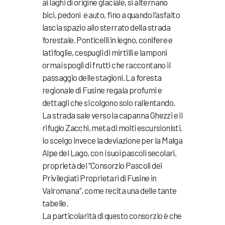
ai laghi di origine glaciale, si alternano
bici, pedoni e auto, fino a quando l’asfalto
lascia spazio allo sterrato della strada
forestale. Ponticelli in legno, conifere e
latifoglie, cespugli di mirtilli e lamponi
ormai spogli di frutti che raccontano il
passaggio delle stagioni. La foresta
regionale di Fusine regala profumi e
dettagli che si colgono solo rallentando.
La strada sale verso la capanna Ghezzi e il
rifugio Zacchi, meta di molti escursionisti.
Io scelgo invece la deviazione per la Malga
Alpe del Lago, con i suoi pascoli secolari,
proprietà del “Consorzio Pascoli dei
Privilegiati Proprietari di Fusine in
Valromana”, come recita una delle tante
tabelle.
La particolarità di questo consorzio è che