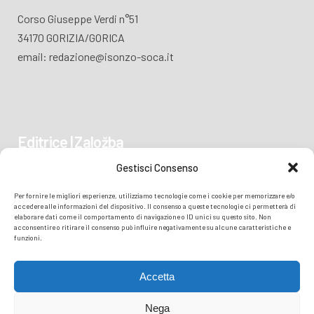
Corso Giuseppe Verdi n°51
34170 GORIZIA/GORICA
email: redazione@isonzo-soca.it
Editrice | Založba
Gestisci Consenso
Piazza Vittoria 41
Per fornire le migliori esperienze, utilizziamo tecnologie come i cookie per memorizzare e/o
34170 GORIZIA/GORICA
accedere alle informazioni del dispositivo. Il consenso a queste tecnologie ci permetterà di
elaborare dati come il comportamento di navigazione o ID unici su questo sito. Non
acconsentire o ritirare il consenso può influire negativamente su alcune caratteristiche e
funzioni.
Accetta
Nega