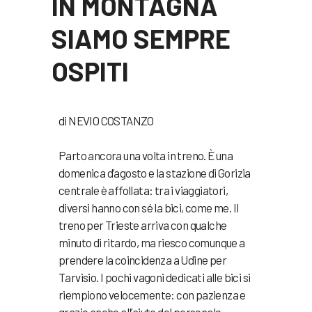
IN MONTAGNA
SIAMO SEMPRE
OSPITI
di NEVIO COSTANZO
Parto ancora una volta in treno. È una
domenica d’agosto e la stazione di Gorizia
centrale è affollata: tra i viaggiatori,
diversi hanno con sé la bici, come me. Il
treno per Trieste arriva con qualche
minuto di ritardo, ma riesco comunque a
prendere la coincidenza a Udine per
Tarvisio. I pochi vagoni dedicati alle bici si
riempiono velocemente: con pazienza e