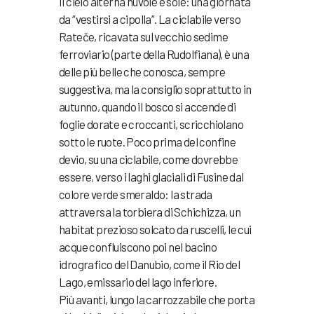
Il cielo alterna nuvole e sole: una giornata
da “vestirsi a cipolla”. La ciclabile verso
Rateče, ricavata sul vecchio sedime
ferroviario (parte della Rudolfiana), è una
delle più belle che conosca, sempre
suggestiva, ma la consiglio soprattutto in
autunno, quando il bosco si accende di
foglie dorate e croccanti, scricchiolano
sotto le ruote. Poco prima del confine
devio, su una ciclabile, come dovrebbe
essere, verso i laghi glaciali di Fusine dal
colore verde smeraldo: la strada
attraversa la torbiera di Schichizza, un
habitat prezioso solcato da ruscelli, le cui
acque confluiscono poi nel bacino
idrografico del Danubio, come il Rio del
Lago, emissario del lago inferiore.
Più avanti, lungo la carrozzabile che porta