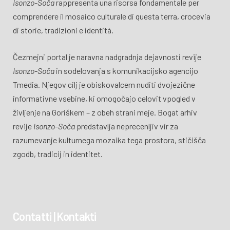
Isonzo-Soča
rappresenta una risorsa fondamentale per
comprendere il mosaico culturale di questa terra, crocevia
di storie, tradizioni e identità.
Čezmejni portal je naravna nadgradnja dejavnosti revije
Isonzo-Soča
in sodelovanja s komunikacijsko agencijo
Tmedia. Njegov cilj je obiskovalcem nuditi dvojezične
informativne vsebine, ki omogočajo celovit vpogled v
življenje na Goriškem – z obeh strani meje. Bogat arhiv
revije
Isonzo-Soča
predstavlja neprecenljiv vir za
razumevanje kulturnega mozaika tega prostora, stičišča
zgodb, tradicij in identitet.
Contatti | Kontakti