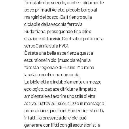
forestale che scende, anche ripidamente
poco prima di Aclete, piccolo borgo ai
margini del bosco. Da lì rientro sulla
ciclabile della vecchia ferrovia
Rudolfiana, proseguendo fino all’ex
stazione di Tarvisio Centrale e poi ancora
verso Carnia sulla FVG1.
È stata una bella esperienza questa
escursione in bici (muscolare) nella
foresta regionale di Fusine. Ma mi ha
lasciato anche una domanda.
La bicicletta è indubbiamente un mezzo
ecologico, capace di ridurre l’impatto
ambientale e favorire uno stile di vita
attivo. Tuttavia, il suo utilizzo in montagna
pone alcune questioni. Sui sentieri stretti,
infatti, la presenza delle bici può
generare conflitti con gli escursionisti a