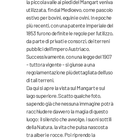
la piccola valle ai piedi del Mangart veniva
utilizzata, fin dal Medioevo, come pascolo
estivo per bovini, equini e ovini. In epoche
più recenti, con una patente imperiale del
1853 furono definite le regole per l’utilizzo,
da parte di privati e consorzi, dei terreni
pubblici dell’Impero Austriaco.
Successivamente, con una legge del 1907
– tuttora vigente – si giunse a una
regolamentazione più dettagliata dell’uso
di tali terreni.
Da qui si apre la vista sul Mangart e sul
lago superiore. Scatto qualche foto,
sapendo già che nessuna immagine potrà
racchiudere davvero la magia di questo
luogo: il silenzio che avvolge, i suoni sottili
della Natura, la vita che pulsa nascosta
tra alberi e rocce. Poi riprendo la