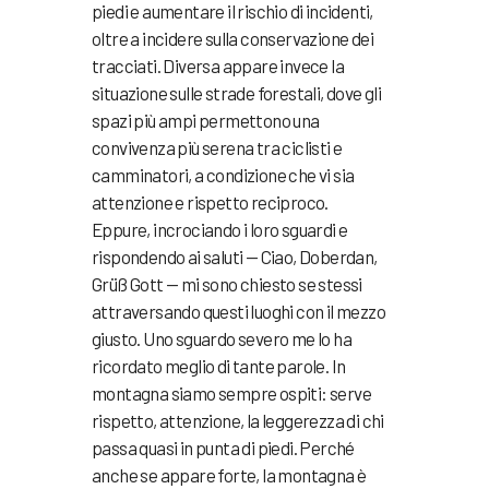
piedi e aumentare il rischio di incidenti,
oltre a incidere sulla conservazione dei
tracciati. Diversa appare invece la
situazione sulle strade forestali, dove gli
spazi più ampi permettono una
convivenza più serena tra ciclisti e
camminatori, a condizione che vi sia
attenzione e rispetto reciproco.
Eppure, incrociando i loro sguardi e
rispondendo ai saluti — Ciao, Doberdan,
Grüß Gott — mi sono chiesto se stessi
attraversando questi luoghi con il mezzo
giusto. Uno sguardo severo me lo ha
ricordato meglio di tante parole. In
montagna siamo sempre ospiti: serve
rispetto, attenzione, la leggerezza di chi
passa quasi in punta di piedi. Perché
anche se appare forte, la montagna è