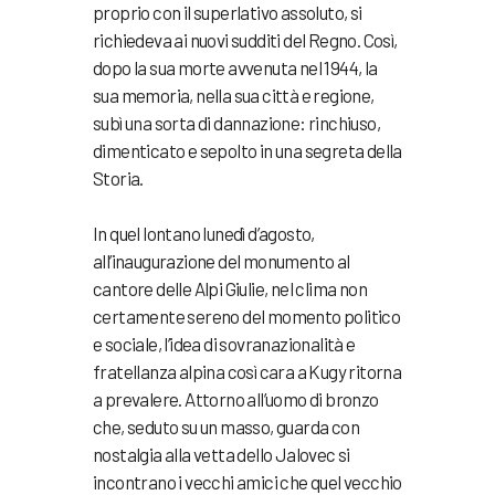
proprio con il superlativo assoluto, si
richiedeva ai nuovi sudditi del Regno. Così,
dopo la sua morte avvenuta nel 1944, la
sua memoria, nella sua città e regione,
subì una sorta di dannazione: rinchiuso,
dimenticato e sepolto in una segreta della
Storia.
In quel lontano lunedì d’agosto,
all’inaugurazione del monumento al
cantore delle Alpi Giulie, nel clima non
certamente sereno del momento politico
e sociale, l’idea di sovranazionalità e
fratellanza alpina così cara a Kugy ritorna
a prevalere. Attorno all’uomo di bronzo
che, seduto su un masso, guarda con
nostalgia alla vetta dello Jalovec si
incontrano i vecchi amici che quel vecchio