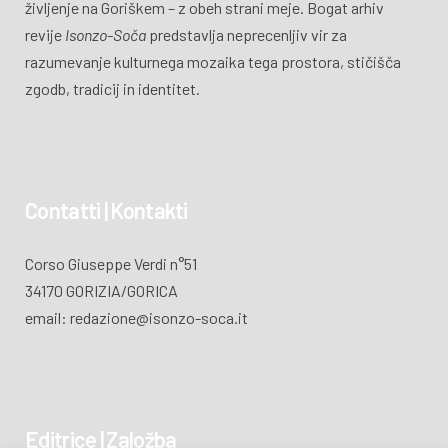
življenje na Goriškem – z obeh strani meje. Bogat arhiv
revije
Isonzo-Soča
predstavlja neprecenljiv vir za
razumevanje kulturnega mozaika tega prostora, stičišča
zgodb, tradicij in identitet.
Contatti | Kontakti
Corso Giuseppe Verdi n°51
34170 GORIZIA/GORICA
email: redazione@isonzo-soca.it
Editrice | Založba