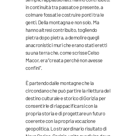
in continuità tra passato e presente, a
colmare fossati e costruire ponti tra le
genti. Della montagna e non solo. Ma
hanno altresì contribuito, togliendo
pietra dopo pietra, a demolire quegli
anacronistici muri che erano stati eretti
su una terra che, come scrisse Celso
Macor, era “creata perché non avesse
confini”.
È partendo dalle montagne che la
circondano che può partire la rilettura del
destino culturale e storico di Gorizia per
consentirle di riappacificarsi con la
propria storia e di progettare un futuro
coerente con la propria vocazione
geopolitica. Lo straordinario risultato di