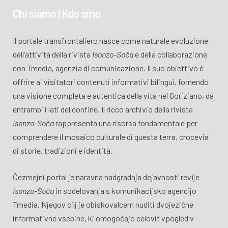
Chi siamo | Kdo smo
Il portale transfrontaliero nasce come naturale evoluzione
dell’attività della rivista
Isonzo-Soča
e della collaborazione
con Tmedia, agenzia di comunicazione. Il suo obiettivo è
offrire ai visitatori contenuti informativi bilingui, fornendo
una visione completa e autentica della vita nel Goriziano, da
entrambi i lati del confine. Il ricco archivio della rivista
Isonzo-Soča
rappresenta una risorsa fondamentale per
comprendere il mosaico culturale di questa terra, crocevia
di storie, tradizioni e identità.
Čezmejni portal je naravna nadgradnja dejavnosti revije
Isonzo-Soča
in sodelovanja s komunikacijsko agencijo
Tmedia. Njegov cilj je obiskovalcem nuditi dvojezične
informativne vsebine, ki omogočajo celovit vpogled v