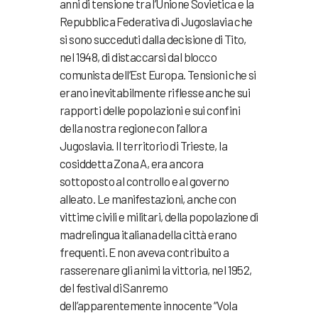
anni di tensione tra l’Unione Sovietica e la
Repubblica Federativa di Jugoslavia che
si sono succeduti dalla decisione di Tito,
nel 1948, di distaccarsi dal blocco
comunista dell’Est Europa. Tensioni che si
erano inevitabilmente riflesse anche sui
rapporti delle popolazioni e sui confini
della nostra regione con l’allora
Jugoslavia. Il territorio di Trieste, la
cosiddetta Zona A, era ancora
sottoposto al controllo e al governo
alleato. Le manifestazioni, anche con
vittime civili e militari, della popolazione di
madrelingua italiana della città erano
frequenti. E non aveva contribuito a
rasserenare gli animi la vittoria, nel 1952,
del festival di Sanremo
dell’apparentemente innocente “Vola