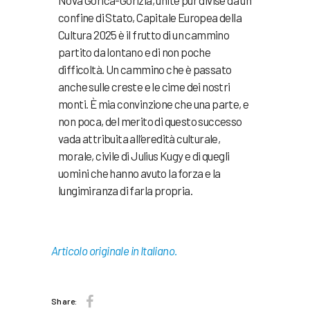
Nova Gorica-Gorizia, unite pur divise da un
confine di Stato, Capitale Europea della
Cultura 2025 è il frutto di un cammino
partito da lontano e di non poche
difficoltà. Un cammino che è passato
anche sulle creste e le cime dei nostri
monti. È mia convinzione che una parte, e
non poca, del merito di questo successo
vada attribuita all’eredità culturale,
morale, civile di Julius Kugy e di quegli
uomini che hanno avuto la forza e la
lungimiranza di farla propria.
Articolo originale in Italiano.
Share: