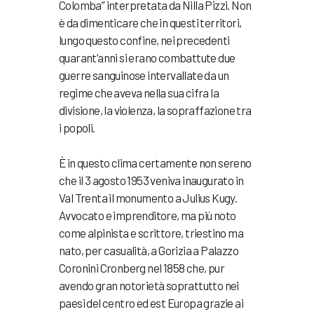
Colomba” interpretata da Nilla Pizzi. Non
è da dimenticare che in questi territori,
lungo questo confine, nei precedenti
quarant’anni si erano combattute due
guerre sanguinose intervallate da un
regime che aveva nella sua cifra la
divisione, la violenza, la sopraffazione tra
i popoli.
È in questo clima certamente non sereno
che il 3 agosto 1953 veniva inaugurato in
Val Trenta il monumento a Julius Kugy.
Avvocato e imprenditore, ma più noto
come alpinista e scrittore, triestino ma
nato, per casualità, a Gorizia a Palazzo
Coronini Cronberg nel 1858 che, pur
avendo gran notorietà soprattutto nei
paesi del centro ed est Europa grazie ai