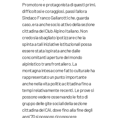
Promotore e protagonista di questi primi,
difficoltosi e coraggiosi, passi l’allora
Sindaco Franco Gallarotti che, guarda
caso, era anche socio attivo della sezione
cittadina del Club Alpino Italiano. Non
credo sia sbagliato ipotizzare che la
spinta a tali iniziative istituzionali possa
essere stata ispirata anche dalle
concomitanti aperture del mondo
alpinistico transfrontaliero. La
montagna intesa come fatto culturale ha
rappresentato un punto importante
anche nella vita politica cittadina fino a
tempi relativamente recenti. Le prove si
possono vedere osservando le foto di
gruppo delle gite sociali della sezione
cittadina del CAI, dove fino alla fine degli
anni ’70 si possono riconoscere