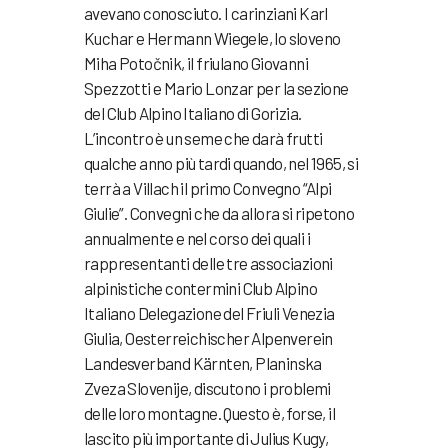
avevano conosciuto. I carinziani Karl
Kuchar e Hermann Wiegele, lo sloveno
Miha Potočnik, il friulano Giovanni
Spezzotti e Mario Lonzar per la sezione
del Club Alpino Italiano di Gorizia.
L’incontro è un seme che darà frutti
qualche anno più tardi quando, nel 1965, si
terrà a Villach il primo Convegno “Alpi
Giulie”. Convegni che da allora si ripetono
annualmente e nel corso dei quali i
rappresentanti delle tre associazioni
alpinistiche contermini Club Alpino
Italiano Delegazione del Friuli Venezia
Giulia, Oesterreichischer Alpenverein
Landesverband Kärnten, Planinska
Zveza Slovenije, discutono i problemi
delle loro montagne. Questo è, forse, il
lascito più importante di Julius Kugy,