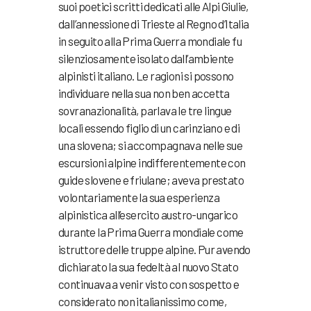
suoi poetici scritti dedicati alle Alpi Giulie,
dall’annessione di Trieste al Regno d’Italia
in seguito alla Prima Guerra mondiale fu
silenziosamente isolato dall’ambiente
alpinisti italiano. Le ragioni si possono
individuare nella sua non ben accetta
sovranazionalità, parlava le tre lingue
locali essendo figlio di un carinziano e di
una slovena; si accompagnava nelle sue
escursioni alpine indifferentemente con
guide slovene e friulane; aveva prestato
volontariamente la sua esperienza
alpinistica all’esercito austro-ungarico
durante la Prima Guerra mondiale come
istruttore delle truppe alpine. Pur avendo
dichiarato la sua fedeltà al nuovo Stato
continuava a venir visto con sospetto e
considerato non italianissimo come,