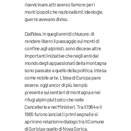
riavvicinare attraverso l’amore per i
monti popoli che nazionalismi, ideologie,
guerre avevano diviso.
Dall’idea, in quegli anni di chiusure, di
rendere libero il passaggio sui monti di
confine agli alpinisti, sono discese altre
importanti iniziative che negli anni dal
mondo degli appassionati della montagna
sono passate a quello della politica, intesa
come nobile arte. L’idea di Europa pare
essere, oggi ancor di più, ben più
presente sui sentieri di montagna e nei
rifugi alpini piuttosto che nelle
Cancellerie e nei Ministeri. Tra il 1964 e il
1965 furono lanciati i primi segnali e si
aprirono relazioni e dialogo tra il Comune
di Gorizia e quello di Nova Gorica.