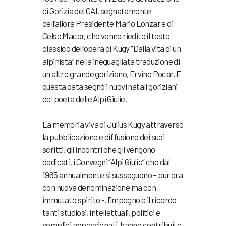
di Gorizia del CAI, segnatamente
dell’allora Presidente Mario Lonzar e di
Celso Macor, che venne riedito il testo
classico dell’opera di Kugy “Dalla vita di un
alpinista” nella ineguagliata traduzione di
un altro grande goriziano, Ervino Pocar. E
questa data segnò i nuovi natali goriziani
del poeta delle Alpi Giulie.
La memoria viva di Julius Kugy attraverso
la pubblicazione e diffusione dei suoi
scritti, gli incontri che gli vengono
dedicati, i Convegni “Alpi Giulie” che dal
1965 annualmente si susseguono – pur ora
con nuova denominazione ma con
immutato spirito -, l’impegno e il ricordo
tanti studiosi, intellettuali, politici e
semplici appassionati, hanno contribuito,