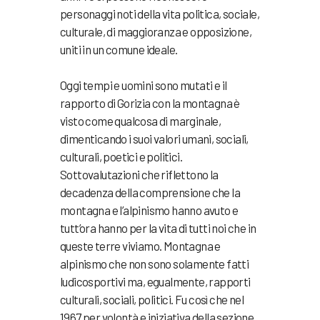
personaggi noti della vita politica, sociale,
culturale, di maggioranza e opposizione,
uniti in un comune ideale.
Oggi tempi e uomini sono mutati e il
rapporto di Gorizia con la montagna è
visto come qualcosa di marginale,
dimenticando i suoi valori umani, sociali,
culturali, poetici e politici.
Sottovalutazioni che riflettono la
decadenza della comprensione che la
montagna e l’alpinismo hanno avuto e
tutt’ora hanno per la vita di tutti noi che in
queste terre viviamo. Montagna e
alpinismo che non sono solamente fatti
ludicosportivi ma, egualmente, rapporti
culturali, sociali, politici. Fu così che nel
1967 per volontà e iniziativa della sezione