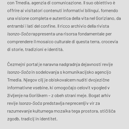
con Tmedia, agenzia di comunicazione. Il suo obiettivo è
offrire ai visitatori contenuti informativi bilingui, fornendo
una visione completa e autentica della vita nel Goriziano, da
entrambi i lati del confine. Il ricco archivio della rivista
Isonzo-Soča
rappresenta una risorsa fondamentale per
comprendere il mosaico culturale di questa terra, crocevia
di storie, tradizioni e identità.
Čezmejni portal je naravna nadgradnja dejavnosti revije
Isonzo-Soča
in sodelovanja s komunikacijsko agencijo
Tmedia. Njegov cilj je obiskovalcem nuditi dvojezične
informativne vsebine, ki omogočajo celovit vpogled v
življenje na Goriškem – z obeh strani meje. Bogat arhiv
revije
Isonzo-Soča
predstavlja neprecenljiv vir za
razumevanje kulturnega mozaika tega prostora, stičišča
zgodb, tradicij in identitet.