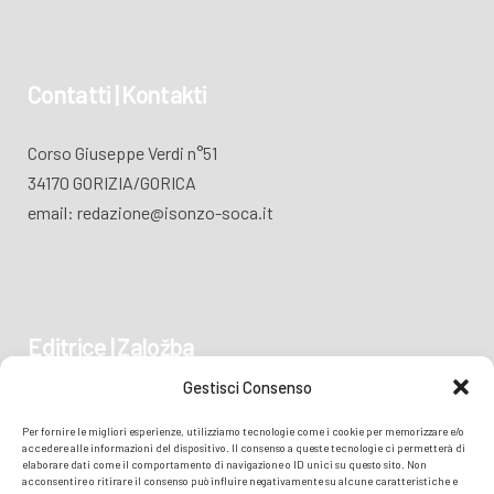
Contatti | Kontakti
Corso Giuseppe Verdi n°51
34170 GORIZIA/GORICA
email: redazione@isonzo-soca.it
Editrice | Založba
Gestisci Consenso
Piazza Vittoria 41
Per fornire le migliori esperienze, utilizziamo tecnologie come i cookie per memorizzare e/o
34170 GORIZIA/GORICA
accedere alle informazioni del dispositivo. Il consenso a queste tecnologie ci permetterà di
elaborare dati come il comportamento di navigazione o ID unici su questo sito. Non
acconsentire o ritirare il consenso può influire negativamente su alcune caratteristiche e