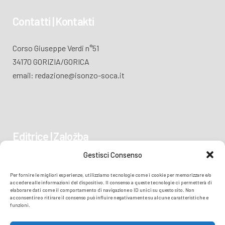
Contatti | Kontakti
Corso Giuseppe Verdi n°51
34170 GORIZIA/GORICA
email: redazione@isonzo-soca.it
Editrice | Založba
Gestisci Consenso
Piazza Vittoria 41
Per fornire le migliori esperienze, utilizziamo tecnologie come i cookie per memorizzare e/o
34170 GORIZIA/GORICA
accedere alle informazioni del dispositivo. Il consenso a queste tecnologie ci permetterà di
elaborare dati come il comportamento di navigazione o ID unici su questo sito. Non
acconsentire o ritirare il consenso può influire negativamente su alcune caratteristiche e
funzioni.