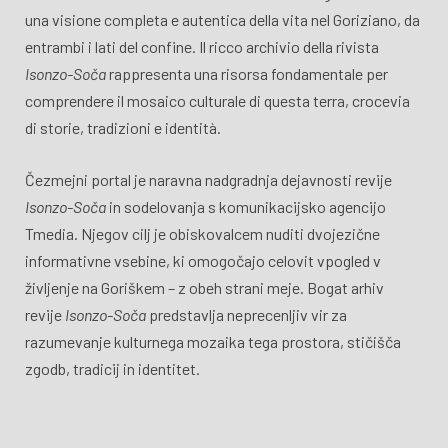
una visione completa e autentica della vita nel Goriziano, da
entrambi i lati del confine. Il ricco archivio della rivista
Isonzo-Soča
rappresenta una risorsa fondamentale per
comprendere il mosaico culturale di questa terra, crocevia
di storie, tradizioni e identità.
Čezmejni portal je naravna nadgradnja dejavnosti revije
Isonzo-Soča
in sodelovanja s komunikacijsko agencijo
Tmedia. Njegov cilj je obiskovalcem nuditi dvojezične
informativne vsebine, ki omogočajo celovit vpogled v
življenje na Goriškem – z obeh strani meje. Bogat arhiv
revije
Isonzo-Soča
predstavlja neprecenljiv vir za
razumevanje kulturnega mozaika tega prostora, stičišča
zgodb, tradicij in identitet.