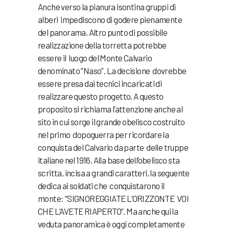
Anche verso la pianura isontina gruppi di
alberi impediscono di godere pienamente
del panorama. Altro punto di possibile
realizzazione della torretta potrebbe
essere il luogo del Monte Calvario
denominato “Naso”. La decisione dovrebbe
essere presa dai tecnici incaricati di
realizzare questo progetto. A questo
proposito si richiama l’attenzione anche al
sito in cui sorge il grande obelisco costruito
nel primo dopoguerra per ricordare la
conquista del Calvario da parte delle truppe
italiane nel 1916. Alla base dell’obelisco sta
scritta, incisa a grandi caratteri, la seguente
dedica ai soldati che conquistarono il
monte: “SIGNOREGGIATE L’ORIZZONTE VOI
CHE L’AVETE RIAPERTO”. Ma anche qui la
veduta panoramica è oggi completamente