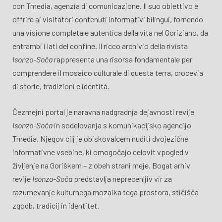
con Tmedia, agenzia di comunicazione. Il suo obiettivo è
offrire ai visitatori contenuti informativi bilingui, fornendo
una visione completa e autentica della vita nel Goriziano, da
entrambi i lati del confine. Il ricco archivio della rivista
Isonzo-Soča
rappresenta una risorsa fondamentale per
comprendere il mosaico culturale di questa terra, crocevia
di storie, tradizioni e identità.
Čezmejni portal je naravna nadgradnja dejavnosti revije
Isonzo-Soča
in sodelovanja s komunikacijsko agencijo
Tmedia. Njegov cilj je obiskovalcem nuditi dvojezične
informativne vsebine, ki omogočajo celovit vpogled v
življenje na Goriškem – z obeh strani meje. Bogat arhiv
revije
Isonzo-Soča
predstavlja neprecenljiv vir za
razumevanje kulturnega mozaika tega prostora, stičišča
zgodb, tradicij in identitet.