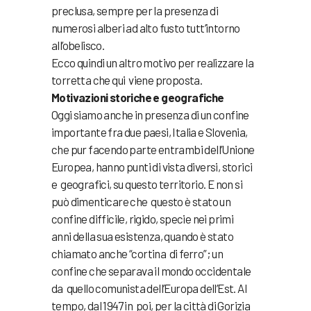
preclusa, sempre per la presenza di
numerosi alberi ad alto fusto tutt’intorno
all’obelisco.
Ecco quindi un altro motivo per realizzare la
torretta che qui viene proposta.
Motivazioni storiche e geografiche
Oggi siamo anche in presenza di un confine
importante fra due paesi, Italia e Slovenia,
che pur facendo parte entrambi dell’Unione
Europea, hanno punti di vista diversi, storici
e geografici, su questo territorio. E non si
può dimenticare che questo è stato un
confine difficile, rigido, specie nei primi
anni della sua esistenza, quando è stato
chiamato anche “cortina di ferro”; un
confine che separava il mondo occidentale
da quello comunista dell’Europa dell’Est. Al
tempo, dal 1947 in poi, per la città di Gorizia