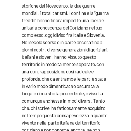
storiche del Novecento, le due guerre
mondiali, i totalitarismi, il confine e la “guerra
fredda” hanno finora impedito una libera e
unitaria conoscenza del Goriziano nel suo
complesso, oggi diviso fra Italia e Slovenia.
Nel secolo scorso e in parte ancora fino ai
giorni nostri, diverse generazioni di goriziani,
italiani e sloveni, hanno vissuto questo
territorio in modo talmente separato, con
una contrapposizione così radicale e
profonda, che da entrambe le parti è stata
in vario modo dimenticata o oscurata la
lunga e ricca storia precedente, e vissuta
comunque anch’essa in modi diversi. Tanto
che, chi scrive, ha faticosamente acquisito
nel tempo questa consapevolezza in quanto
vivente nella parte italiana del territorio
goriziano e non conosce, ancora, se non