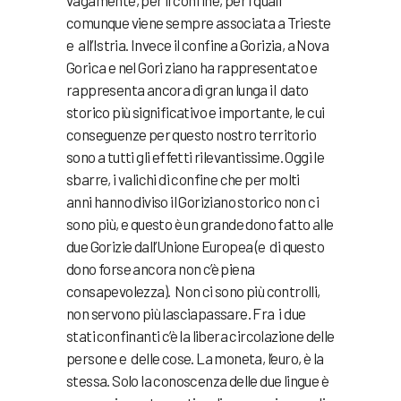
vagamente, per il confine, per i quali
comunque viene sempre associata a Trieste
e all’Istria. Invece il confine a Gorizia, a Nova
Gorica e nel Gori ziano ha rappresentato e
rappresenta ancora di gran lunga il dato
storico più significativo e importante, le cui
conseguenze per questo nostro territorio
sono a tutti gli effetti rilevantissime. Oggi le
sbarre, i valichi di confine che per molti
anni hanno diviso il Goriziano storico non ci
sono più, e questo è un grande dono fatto alle
due Gorizie dall’Unione Europea (e di questo
dono forse ancora non c’è piena
consapevolezza). Non ci sono più controlli,
non servono più lasciapassare. Fra i due
stati confinanti c’è la libera circolazione delle
persone e delle cose. La moneta, l’euro, è la
stessa. Solo la conoscenza delle due lingue è