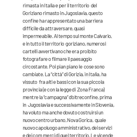
rimasta in Italia e per il territorio del
Goriziano rimasto in Jugoslavia, questo
confine ha rappresentato una barriera
difficile da attraversare, quasi
impermeabile. Al tempo sul monte Calvario,
e in tutto il territorio goriziano, numerosi
cartelli avvertivano che era proibito
fotografare o filmare il paesaggio
circostante. Poi pian piano le cose sono
cambiate. La “città” di Gorizia, in Italia, ha
vissuto fra alti e bassi con la sua piccola
provincia (e con la legge di Zona Franca)
mentre la “campagna” d’oltreconfine, prima
in Jugoslavia e successivamente in Slovenia,
ha voluto ma anche dovuto costruirsi un
nuovo centro urbano, Nova Gorica, quale
nuovo capoluogo amministrativo, dei servizi
e dei com merci di quel territorio. Le vicende