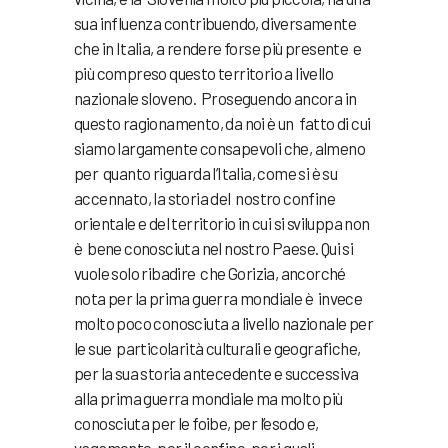
sua influenza contribuendo, diversamente
che in Italia, a rendere forse più presente e
più compreso questo territorio a livello
nazionale sloveno. Proseguendo ancora in
questo ragionamento, da noi è un fatto di cui
siamo largamente consapevoli che, almeno
per quanto riguarda l’Italia, come si è su
accennato, la storia del nostro confine
orientale e del territorio in cui si sviluppa non
è bene conosciuta nel nostro Paese. Qui si
vuole solo ribadire che Gorizia, ancorché
nota per la prima guerra mondiale è invece
molto poco conosciuta a livello nazionale per
le sue particolarità culturali e geografiche,
per la sua storia antecedente e successiva
alla prima guerra mondiale ma molto più
conosciuta per le foibe, per l’esodo e,