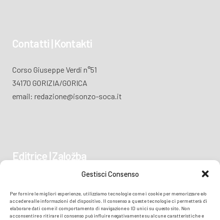
Contatti | Kontakti
Corso Giuseppe Verdi n°51
34170 GORIZIA/GORICA
email: redazione@isonzo-soca.it
Editrice | Založba
Gestisci Consenso
Piazza Vittoria 41
Per fornire le migliori esperienze, utilizziamo tecnologie come i cookie per memorizzare e/o
34170 GORIZIA/GORICA
accedere alle informazioni del dispositivo. Il consenso a queste tecnologie ci permetterà di
elaborare dati come il comportamento di navigazione o ID unici su questo sito. Non
acconsentire o ritirare il consenso può influire negativamente su alcune caratteristiche e