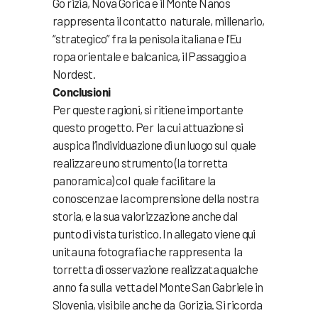
Go rizia, Nova Gorica e il Monte Nanos
rappresenta il contatto naturale, millenario,
“strategico” fra la penisola italiana e l’Eu
ropa orientale e balcanica, il Passaggio a
Nordest.
Conclusioni
Per queste ragioni, si ritiene importante
questo progetto. Per la cui attuazione si
auspica l’individuazione di un luogo sul quale
realizzare uno strumento (la torretta
panoramica) col quale facilitare la
conoscenza e la comprensione della nostra
storia, e la sua valorizzazione anche dal
punto di vista turistico. In allegato viene qui
unita una fotografia che rappresenta la
torretta di osservazione realizzata qualche
anno fa sulla vetta del Monte San Gabriele in
Slovenia, visibile anche da Gorizia. Si ricorda