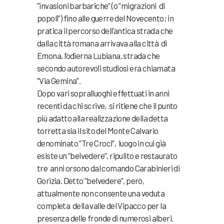
“invasioni barbariche” (o “migrazioni di
popoli”) fino alle guerre del Novecento; in
pratica il percorso dell’antica strada che
dalla città romana arrivava alla città di
Emona, l’odierna Lubiana, strada che
secondo autorevoli studiosi era chiamata
“Via Gemina”.
Dopo vari sopralluoghi effettuati in anni
recenti da chi scrive, si ritiene che il punto
più adatto alla realizzazione della detta
torretta sia il sito del Monte Calvario
denominato “Tre Croci”, luogo in cui già
esiste un “belvedere”, ripulito e restaurato
tre anni orsono dal comando Carabinieri di
Gorizia. Detto “belvedere”, però,
attualmente non consente una veduta
completa della valle del Vipacco per la
presenza delle fronde di numerosi alberi.