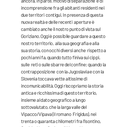
ancora, in parte, motivo di separazione e di
incomprensione fra gli abitanti residenti nei
due territori contigui. In presenza di questa
nuova realtà e delle recenti aperture è
cambiato anche il nostro punto di vista sul
Goriziano. Oggi è possibile guardare a questo
nostro territorio, alla sua geografia e alla
sua storia, con occhi diversi anche rispetto a
pochi anni fa, quando tutto finiva sui cippi,
sulle reti o sulle sbarre del confine; quando la
contrapposizione con la Jugoslavia e con la
Slovenia toccava vette altissime di
incomunicabilità. Oggi riscopriamo la storia
antica e ricchissima di questo territorio,
insieme al dato geografico a lungo
sottovalutato, che la larga valle del
Vipacco/Vipava (il romano Frigidus), nei
trenta o quaranta chilometri fra l’Isontino,