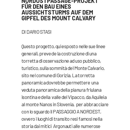
NORDOSTPASSAGE-PROJEKT
FÜR DEN BAU EINES
AUSSICHTSTURMS AUF DEM
GIPFEL DES MOUNT CALVARY
DI DARIO STASI
Questo progetto, qui esposto nelle sue linee
generali, preve de la costruzione di una
torretta di osservazione ad uso pubblico,
turistico, sulla sommità del Monte Calvario,
sito nel comune di Gorizia. La torretta
panoramica dovrebbe permettere una
veduta panoramica della pianura friulana
isontina e della valle del Vipacco, da Aquileia
al monte Nanos in Slovenia, per abbracciare
con lo sguardo il PASSAGGIO A NORDEST,
ovvero i luoghi di transito resi famosi nella
storia dai mitici Argonauti alle numerose