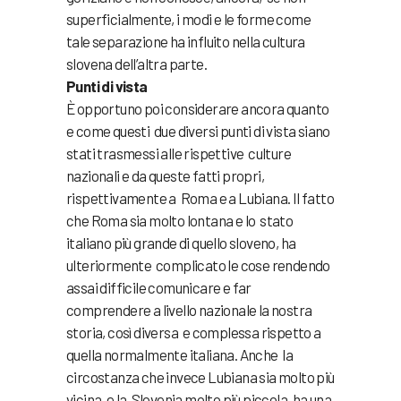
superficialmente, i modi e le forme come
tale separazione ha influito nella cultura
slovena dell’altra parte.
Punti di vista
È opportuno poi considerare ancora quanto
e come questi due diversi punti di vista siano
stati trasmessi alle rispettive culture
nazionali e da queste fatti propri,
rispettivamente a Roma e a Lubiana. Il fatto
che Roma sia molto lontana e lo stato
italiano più grande di quello sloveno, ha
ulteriormente complicato le cose rendendo
assai difficile comunicare e far
comprendere a livello nazionale la nostra
storia, così diversa e complessa rispetto a
quella normalmente italiana. Anche la
circostanza che invece Lubiana sia molto più
vicina, e la Slovenia molto più piccola, ha una