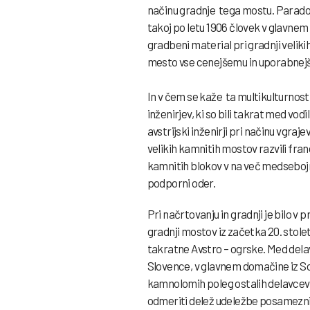
načinu gradnje tega mostu. Paradok
takoj po letu 1906 človek v glavne
gradbeni material pri gradnji veliki
mesto vse cenejšemu in uporabnej
In v čem se kaže ta multikulturnost
inženirjev, ki so bili takrat med vodi
avstrijski inženirji pri načinu vgraj
velikih kamnitih mostov razvili fra
kamnitih blokov v na več medsebojno
podporni oder.
Pri načrtovanju in gradnji je bilo 
gradnji mostov iz začetka 20. stole
takratne Avstro – ogrske. Med delavc
Slovence, v glavnem domačine iz Sol
kamnolomih poleg ostalih delavcev, 
odmeriti delež udeležbe posameznih