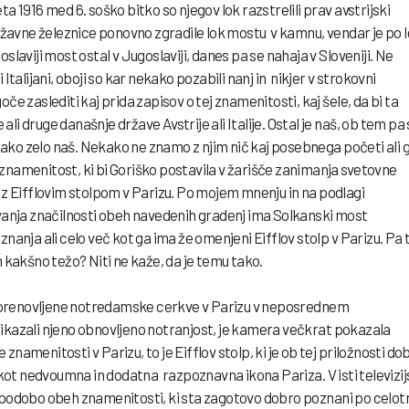
leta 1916 med 6. soško bitko so njegov lok razstrelili prav avstrijski
 državne železnice ponovno zgradile lok mostu v kamnu, vendar je po l
slaviji most ostal v Jugoslaviji, danes pa se nahaja v Sloveniji. Ne
iti Italijani, oboji so kar nekako pozabili nanj in nikjer v strokovni
če zaslediti kaj prida zapisov o tej znamenitosti, kaj šele, da bi ta
li druge današnje države Avstrije ali Italije. Ostal je naš, ob tem pa
ako zelo naš. Nekako ne znamo z njim nič kaj posebnega početi ali 
znamenitost, ki bi Goriško postavila v žarišče zanimanja svetovne
r z Eifflovim stolpom v Parizu. Po mojem mnenju in na podlagi
nja značilnosti obeh navedenih gradenj ima Solkanski most
znanja ali celo več kot ga ima že omenjeni Eifflov stolp v Parizu. Pa 
h kakšno težo? Niti ne kaže, da je temu tako.
 prenovljene notredamske cerkve v Parizu v neposrednem
rikazali njeno obnovljeno notranjost, je kamera večkrat pokazala
namenitosti v Parizu, to je Eifflov stolp, ki je ob tej priložnosti dob
ot nedvoumna in dodatna razpoznavna ikona Pariza. V isti televizij
i podobo obeh znamenitosti, ki sta zagotovo dobro poznani po celot