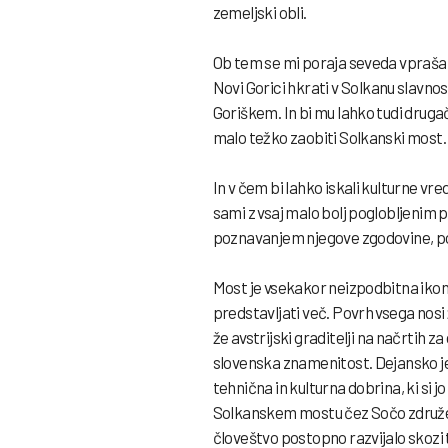
zemeljski obli.
Ob tem se mi poraja seveda vprašanj
Novi Gorici hkrati v Solkanu slavnos
Goriškem. In bi mu lahko tudi drug
malo težko zaobiti Solkanski most.
In v čem bi lahko iskali kulturne v
sami z vsaj malo bolj poglobljenim
poznavanjem njegove zgodovine, po
Most je vsekakor neizpodbitna ikon
predstavljati več. Povrh vsega nosi 
že avstrijski graditelji na načrtih 
slovenska znamenitost. Dejansko je 
tehnična in kulturna dobrina, ki si j
Solkanskem mostu čez Sočo združen
človeštvo postopno razvijalo skozi t