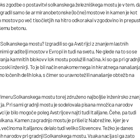
s zgodbe o postavitvi solkanskega železniškega mostu je v tem, da
m gradil samo še armiranobetonske (ločne) mostove in kamen je kot
h mostov po več tisočletjih na hitro odkorakal v zgodovino in prepust
šemu betonu.
 Solkanskega mostu? Izgradili so ga Avstrijci z znanjem lastnih
lnimi graditelji mostov v Evropi in tudi na svetu. Ne glede na to so se
evanja kamnitih blokov v lok mostu poslužili načina, ki so ga pri gradnji
ncoski inženirji. To je bil način enakomernega in hkratnega nanašanj
 ločenih delih loka, s čimer so uravnotežili nanašanje obtežb na
v primeru Solkanskega mostu torej združeno najboljše inženirsko znan
tja. Pri sami gradnji mostu je sodelovala pisana množica narodov
i je bilo mogoče poleg Avstrijcev najti tudi Italijane, Čehe, pa tudi
kana. Kamen za gradnjo mostu je prišel iz Nabrežine, kjer je v
večinoma Italijanov, delalo tudi veliko Slovencev. Težko je danes
 narodov pri gradnji Solkanskega mostu. Vsaka nacija si ga zato