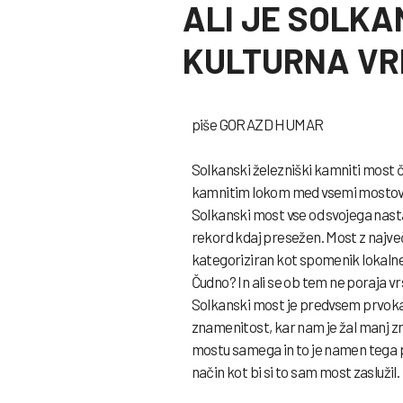
ALI JE SOLKA
KULTURNA VR
piše GORAZD HUMAR
Solkanski železniški kamniti most č
kamnitim lokom med vsemi mostovi n
Solkanski most vse od svojega nastan
rekord kdaj presežen. Most z največj
kategoriziran kot spomenik lokaln
Čudno? In ali se ob tem ne poraja
Solkanski most je predvsem prvokat
znamenitost, kar nam je žal manj z
mostu samega in to je namen tega 
način kot bi si to sam most zaslužil.