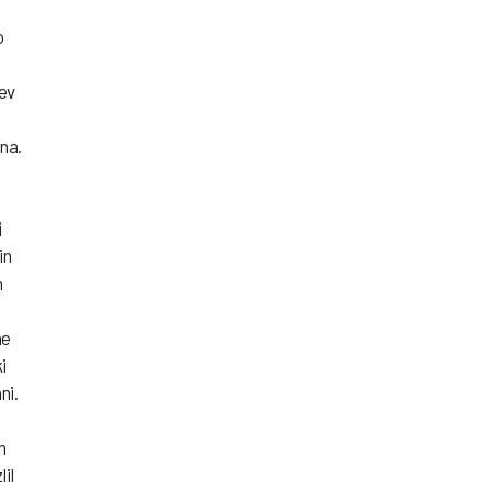
o
tev
na.
i
in
n
ne
i
ni.
n
il