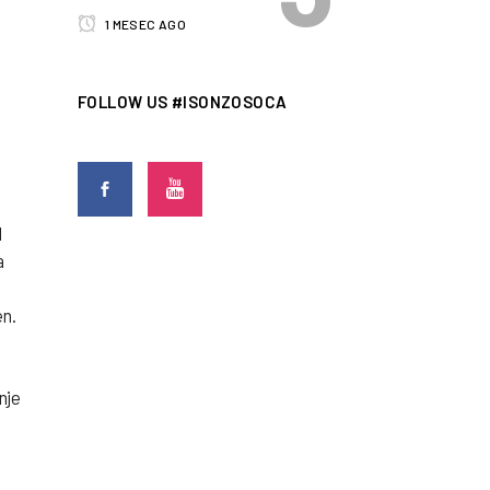
1 MESEC AGO
FOLLOW US #ISONZOSOCA
d
a
en.
nje