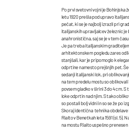
Po prvi svetovni vojni je Bohinjsk
letu 1920 prešla pod upravo italijan
pečat, ki se je najbolj izrazil pri 
italijanskih upravljalcev železnic 
anahronistična, saj se je v tem čas
Je pa treba italijanskim graditeljem
arhitektonskem pogledu zares odlič
stanjšali, kar je pripomoglo k elegan
odprtine namesto prejšnjih pet. Še n
sedanji italijanski lok, pri oblikov
na tem predelu mostu so oblikovali i
povsem gladko v širini 3 do 4 cm. S 
loke odprtin nad njim. S tako oblik
so postali bolj vidni in so se že po i
Skoraj identična tehnika obdelave 
Rialto v Benetkah leta 1591 (sl. 5). 
na mostu Rialto uspešno prenesen na