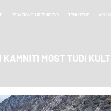
E
REDAZIONE | UREDNIŠTVO
TEMI | TEME
ARCHIV
I KAMNITI MOST TUDI KU