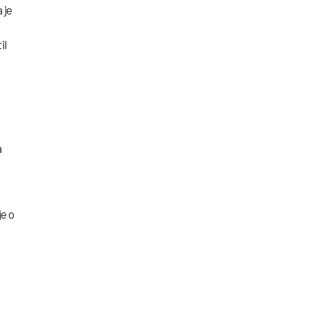
 je
il
a
je o