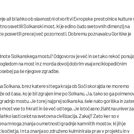
e ali bi lahko ob slavnostni otvoritvi Evropske prestolnice kulture 
tno osvetlili Solkanski most, ki je edino čudo svetovnih dimenzij na
ače posvetili precej več pozornosti. Dobremu poznavalcu Goriške je
rednote Solkanskega mostu? Odgovorov je več in se tako rekoč ponuja
 pogledom na most in z morda dovolj dobrim vsaj enciklopedičnim
sebej pa še njegove zgradbe.
a Solkana, brez katere si tega kraja ob Soči skorajda ne moremo
že od časa, ko je bil zgrajen ime po Solkanu. Ja, tako so ga poimenov
za gradnjo mostu. Je torej najprej solkanska, šele nato goriška in zat
most vse to hkrati in še več od tega. Je istočasno žlahtna univerza
o lahko lasti celotna svetovna civilizacija. Zakaj? Zato ker so v
a mnoga znanja o umetnosti gradnje kamnitih mostov, ki jih je
isočletja. In ta znanja so združeno kulminirala prav v projektu in v