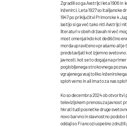
Zgradili so ga Avstrijci leta 1906 in 
inženirci. Leta 1927 so italijanske
1947 po priključitvi Primorske k Jugo
lastijo si ga več tako niti Avstrijci n
literaturi v obeh državah ni več mogo
most omenjal kdo kot dediščino ene a
morda upravičeno vprašamo ali je t
predstavljati kot izjemno svetovno 
javnosti, kot se to dogaja na prime
poglobljenega strokovnega poznava
vgrajenega vsaj toliko inženirskega 
sploh vemo in ali ima to za nas splo
Ko so decembra 2024 ob otvoritvi
televizijskem prenosu za javnost p
hkrati tudi posnetke druge svetovne z
novo barvno in slavnostno podobo k
oddaji so Francozi uspešno združil