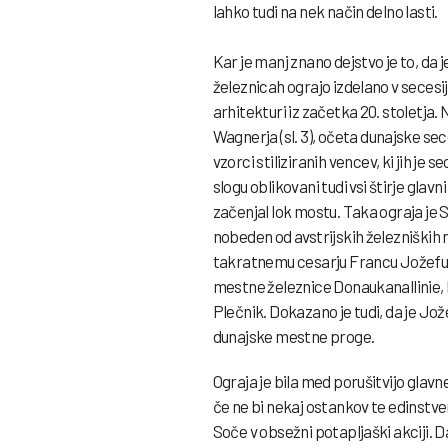
lahko tudi na nek način delno lasti.
Kar je manj znano dejstvo je to, da 
železnicah ograjo izdelano v sece
arhitekturi iz začetka 20. stoletja.
Wagnerja (sl. 3), očeta dunajske se
vzorci stiliziranih vencev, ki jih je
slogu oblikovani tudi vsi štirje glav
začenjal lok mostu. Taka ograja je 
nobeden od avstrijskih železniških m
takratnemu cesarju Francu Jožefu I.
mestne železnice Donaukanallinie, k
Plečnik. Dokazano je tudi, da je Jož
dunajske mestne proge.
Ograja je bila med porušitvijo glavn
če ne bi nekaj ostankov te edinstve
Soče v obsežni potapljaški akciji. D