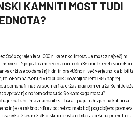
NSKI KAMNITI MOST TUDI
EDNOTA?
ez Sočo zgrajen leta 1906 ni katerikoli most. Je most z največjim
a svetu. Njegov lok meri v razponu celih 85 m in ta svetovni rekor
ka drži vse do današnjih dni in praktično ni več verjetno, da bi bil t
im lokom na svetu je v Republiki Sloveniji od leta 1985 naprej
ega pomena in naziva spomenika državnega pomena žal še ni delež
 vrsta vprašanj o našem odnosu do Solkanskega mostu?
egorna tehnična znamenitost, hkrati pa je tudi izjemna kulturna
nano in je za takšno trditev potrebno malo bolj poglobljeno poznava
prispevka. Slava o Solkanskem mostu ni bila raznešena po svetu na