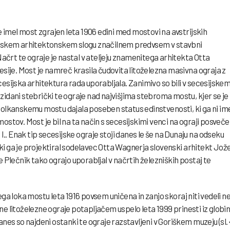
je imel most zgrajen leta 1906 edini med mostovi na avstrijskih
sijskem arhitektonskem slogu značilnem predvsem v stavbni
 Načrt te ograje je nastal v ateljeju znamenitega arhitekta Otta
cesije. Most je namreč krasila čudovita litoželezna masivna ograja z
 secesijska arhitektura rada uporabljala. Zanimivo so bili v secesijske
ni zidani stebrički te ograje nad najvišjima stebroma mostu, kjer se je
Solkanskemu mostu dajala poseben status edinstvenosti, ki ga ni im
ostov. Most je bil na ta način s secesijskimi venci na ograji posveč
. Enak tip secesijske ograje stoji danes le še na Dunaju na odseku
i ga je projektiral sodelavec Otta Wagnerja slovenski arhitekt Jož
e Plečnik tako ograjo uporabljal v načrtih železniških postaj te
ega loka mostu leta 1916 povsem uničena in zanjo skoraj niti vedeli ne
ne litoželezne ograje potapljačem uspelo leta 1999 prinesti iz globi
anes so najdeni ostanki te ograje razstavljeni v Goriškem muzeju (sl. 