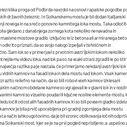
a železniška proga od Podbrda navzdol na osnovi rapalske pogodbe p
skih državnih železnic. In Solkanskemu mostu je bil dodan italijanski
gradnji novega in na srečo ponovno kamnitega loka mostu. Taka odloči
je bila gledano z današnjega zornega kota nekoliko nenavadna in
u masivne mostove gradilo izključno le iz betona ali armiranega beto
 odkrito priznati, da so svojo nalogo izpeljali v tehničnem in
no. Sam lok so v primerjavi s prvotnim avstrijskim lokom nekoliko
tnejšemu videzu loka, nad lok pa so na vsaki strani zgradili le po štir
ajvečja razlika pa je nastala, če primerjamo nekdanji avstrijski lok 
anju vidnih kamnov na fasadi loka in dela mostu nad lokom. Vsak kame
zrazito reliefno na način, da so bili robovi vseh kamnov izklesani
takim načinom obdelane kamne so vgrajevali le v glavni lok in v nosil
ovanimi kamni so vizuelno poudarili ključne nosilne elemente mostu, k
zgledu ločili od ostalih fasadnih kamnov, ki so bili povsem gladko izdela
kamnov je bila prvič uporabljena pri gradnji zgornjega dela mostu
Na ta način lahko ugotovimo, da je bil vzorec oblikovanja ločnih odprti
 Solkanski most, kjer se je na prvi pogled neprisiljeno, a uspešno zl