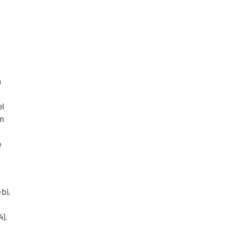
m
el
en
e
 bi,
n
4).