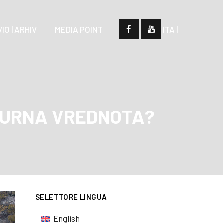
IO | ARHIV
MEDIA POINT
| SLO |
| ITA |
LTURNA VREDNOTA?
SELETTORE LINGUA
English