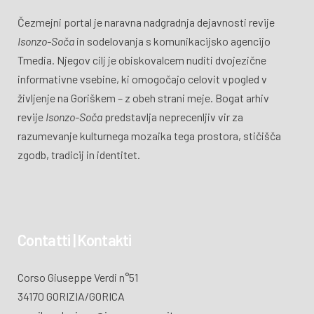
Čezmejni portal je naravna nadgradnja dejavnosti revije
Isonzo-Soča
in sodelovanja s komunikacijsko agencijo
Tmedia. Njegov cilj je obiskovalcem nuditi dvojezične
informativne vsebine, ki omogočajo celovit vpogled v
življenje na Goriškem – z obeh strani meje. Bogat arhiv
revije
Isonzo-Soča
predstavlja neprecenljiv vir za
razumevanje kulturnega mozaika tega prostora, stičišča
zgodb, tradicij in identitet.
Contatti | Kontakti
Corso Giuseppe Verdi n°51
34170 GORIZIA/GORICA