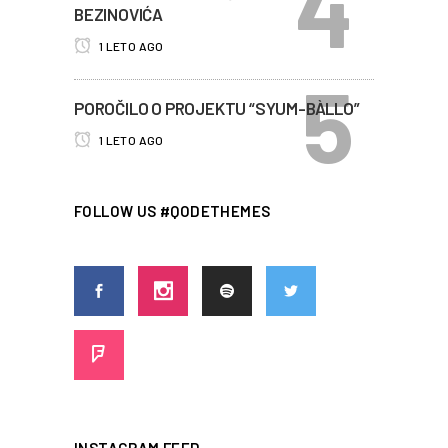
BEZINOVIĆA
1 LETO AGO
POROČILO O PROJEKTU “SYUM-BÀLLO”
1 LETO AGO
FOLLOW US #QODETHEMES