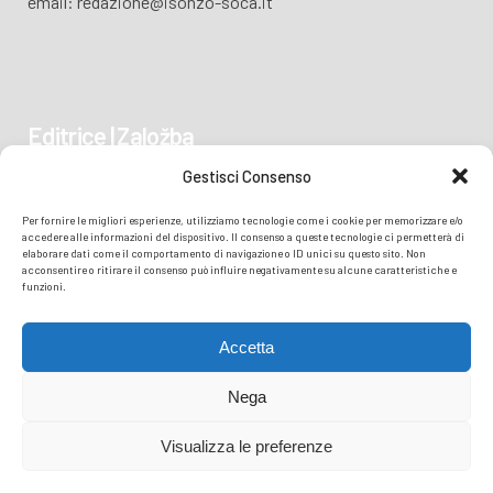
email: redazione@isonzo-soca.it
Editrice | Založba
Gestisci Consenso
Piazza Vittoria 41
Per fornire le migliori esperienze, utilizziamo tecnologie come i cookie per memorizzare e/o
34170 GORIZIA/GORICA
accedere alle informazioni del dispositivo. Il consenso a queste tecnologie ci permetterà di
elaborare dati come il comportamento di navigazione o ID unici su questo sito. Non
acconsentire o ritirare il consenso può influire negativamente su alcune caratteristiche e
funzioni.
Accetta
Nega
Visualizza le preferenze
© COPYRIGHT
TRANSMEDIA SRL
- READZIONE ISONZO SOČA -
PRIVACY